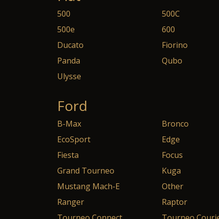
500
500C
500e
600
Ducato
Fiorino
Panda
Qubo
Ulysse
Ford
B-Max
Bronco
EcoSport
Edge
Fiesta
Focus
Grand Tourneo
Kuga
Mustang Mach-E
Other
Ranger
Raptor
Tourneo Connect
Tourneo Couri