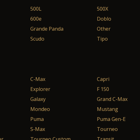
500L
500X
600e
Doblo
Grande Panda
Other
Scudo
Tipo
C-Max
Capri
Explorer
F 150
Galaxy
Grand C-Max
Mondeo
Mustang
Puma
Puma Gen-E
S-Max
Tourneo
er
Tourneo Custom
Transit