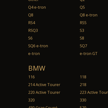
Q4 e-tron
Q5
Q8
Q8 e-tron
RS4
RS5
RSQ3
S3
S6
S8
SQ6 e-tron
SQ7
e-tron
e-tron GT
BMW
116
118
214 Active Tourer
218
220 Active Tourer
223 Active Tou
320
330
430 Gran Coupé
520