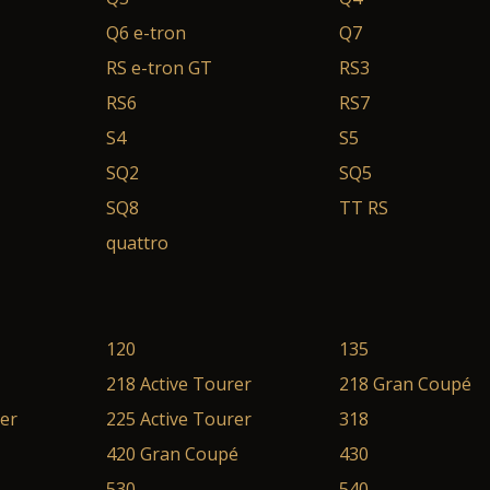
Q6 e-tron
Q7
RS e-tron GT
RS3
RS6
RS7
S4
S5
SQ2
SQ5
SQ8
TT RS
quattro
120
135
218 Active Tourer
218 Gran Coupé
rer
225 Active Tourer
318
420 Gran Coupé
430
530
540