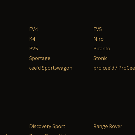
EV4
EV5
K4
Niro
PV5
Picanto
Sportage
Stonic
cee'd Sportswagon
pro cee'd / ProCe
Discovery Sport
Range Rover