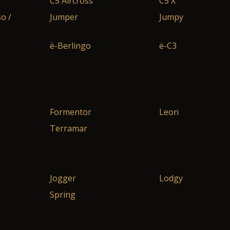
C5 Aircross
C5 X
o /
Jumper
Jumpy
ë-Berlingo
ë-C3
Formentor
Leon
Terramar
Jogger
Lodgy
Spring