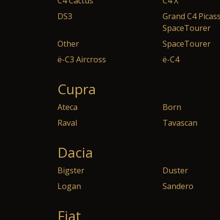
C4 Cactus
C4 X
DS3
Grand C4 Picass
SpaceTourer
Other
SpaceTourer
ë-C3 Aircross
ë-C4
Cupra
Ateca
Born
Raval
Tavascan
Dacia
Bigster
Duster
Logan
Sandero
Fiat