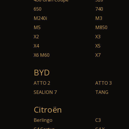
650
740
M240i
M3
M5
M850
X2
X3
X4
X5
X6 M60
X7
BYD
ATTO 2
ATTO 3
SEALION 7
TANG
Citroën
Berlingo
C3