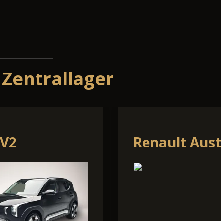
 Zentrallager
ra Terramar
Volkswagen T
Roc