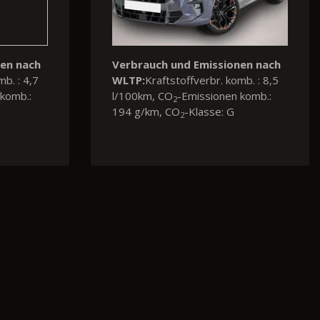
n nach
 : 6,4
mb.: