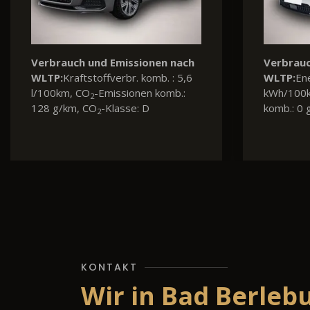
Verbrauch und Emissionen nach
Verbra
WLTP:
Kraftstoffverbr. komb. : 4,7
WLTP:
l/100km, CO
-Emissionen komb.:
l/100k
2
106 g/km, CO
-Klasse: C
194 g/
2
KONTAKT
Wir in Bad Berleb