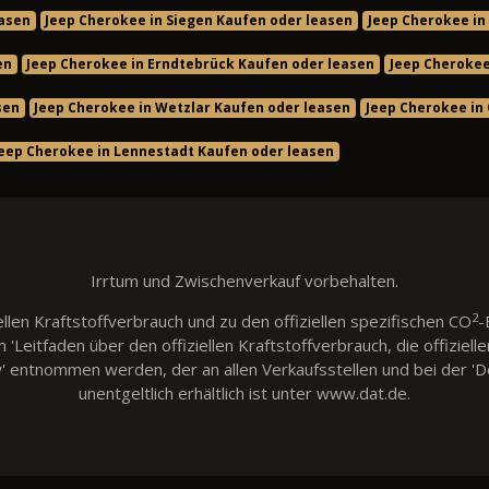
easen
Jeep Cherokee in Siegen Kaufen oder leasen
Jeep Cherokee in
en
Jeep Cherokee in Erndtebrück Kaufen oder leasen
Jeep Cherokee
sen
Jeep Cherokee in Wetzlar Kaufen oder leasen
Jeep Cherokee in
Jeep Cherokee in Lennestadt Kaufen oder leasen
Irrtum und Zwischenverkauf vorbehalten.
2
llen Kraftstoffverbrauch und zu den offiziellen spezifischen CO
-
eitfaden über den offiziellen Kraftstoffverbrauch, die offiziell
w' entnommen werden, der an allen Verkaufsstellen und bei der
unentgeltlich erhältlich ist unter www.dat.de.