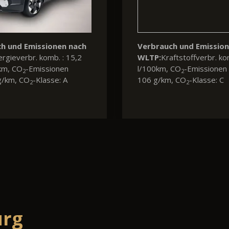
uch und Emissionen nach
Verbrauch und Emissione
Kraftstoffverbr. komb. : 8,5
WLTP:
Kraftstoffverbr. komb.
m, CO
-Emissionen komb.:
l/100km, CO
-Emissionen ko
2
2
km, CO
-Klasse: G
144 g/km
2
urg