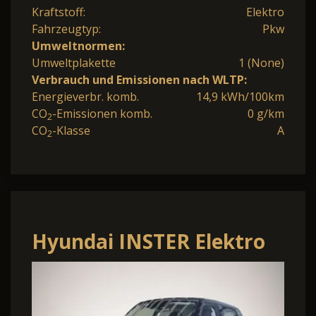
Kraftstoff:
Elektro
Fahrzeugtyp:
Pkw
Umweltnormen:
Umweltplakette
1 (None)
Verbrauch und Emissionen nach WLTP:
Energieverbr. komb.
14,9 kWh/100km
CO
-Emissionen komb.
0 g/km
2
CO
-Klasse
A
2
Hyundai INSTER Elektro
Trend Assistenz &
Effizienz-Paket