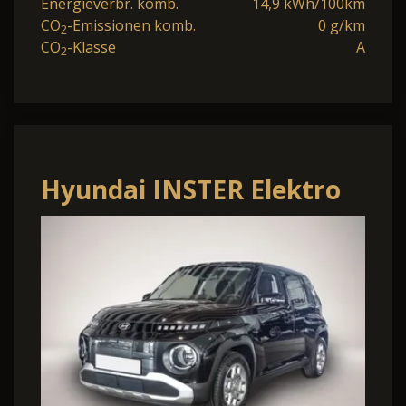
Energieverbr. komb.
14,9 kWh/100km
CO
-Emissionen komb.
0 g/km
2
CO
-Klasse
A
2
Hyundai INSTER Elektro
Trend Assistenz &
Effizienz-Paket