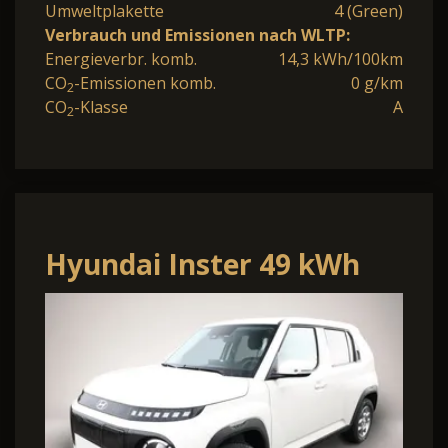
Umweltplakette
4 (Green)
Verbrauch und Emissionen nach WLTP:
Energieverbr. komb.
14,3 kWh/100km
CO
-Emissionen komb.
0 g/km
2
CO
-Klasse
A
2
Hyundai Inster 49 kWh
Nav Pano 17Z SHZ
Privacy ACC LED