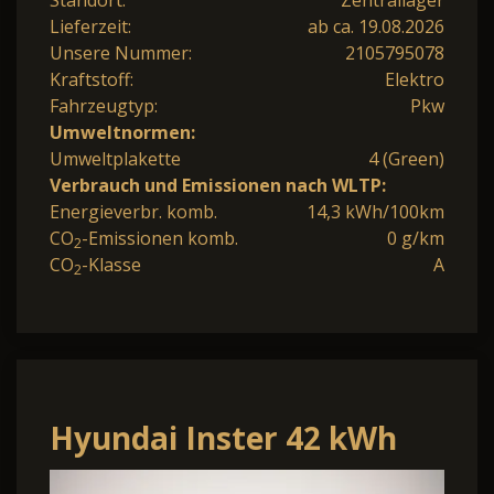
Lieferzeit:
ab ca. 19.08.2026
Unsere Nummer:
2105795078
Kraftstoff:
Elektro
Fahrzeugtyp:
Pkw
Umweltnormen:
Umweltplakette
4 (Green)
Verbrauch und Emissionen nach WLTP:
Energieverbr. komb.
14,3 kWh/100km
CO
-Emissionen komb.
0 g/km
2
CO
-Klasse
A
2
Hyundai Inster 42 kWh
FÖRDERF. Navi 15Z Kam