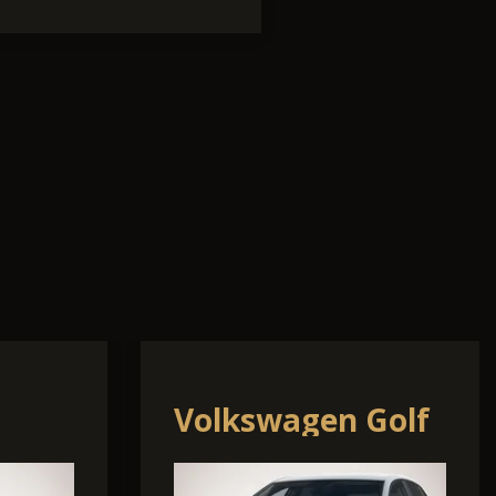
i30
Volkswagen T7
Multivan