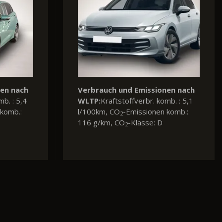
missionen nach
rbr. komb. : 6,0
sionen komb.:
sse: E