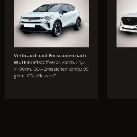
nach
Verbrauch und Emissionen nach
V
 5,1
WLTP:
Kraftstoffverbr. komb. : 5,4
W
.:
l/100km, CO
-Emissionen komb.:
k
2
124 g/km, CO
-Klasse: D
ko
2