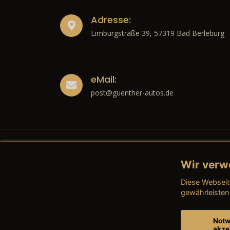
Adresse:
Limburgstraße 39, 57319 Bad Berleburg
eMail:
post@guenther-autos.de
Wir verw
Recht
Diese Webseit
→ Imp
gewährleisten
→ Date
Notw
akze