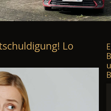
tschuldigung! Lo
E
B
B