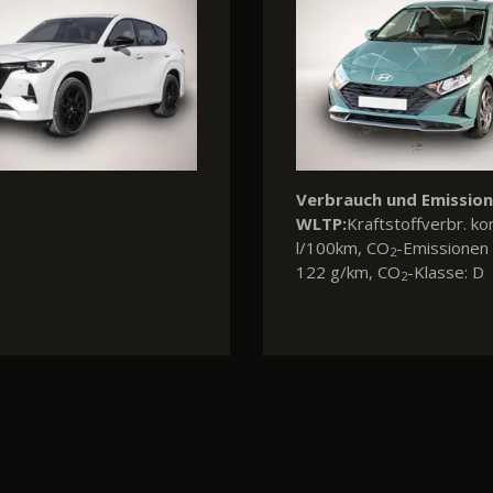
erbrauch und Emissionen nach
Verbrauch und E
LTP:
Energieverbr. komb. : 17,5
WLTP:
Kraftstoffve
Wh/100km, CO
-Emissionen
l/100km, CO
-Emis
2
2
mb.: 0 g/km, CO
-Klasse: A
136 g/km, CO
-Kla
2
2