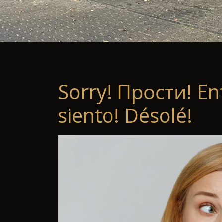
Sorry! Прости! En
siento! Désolé!