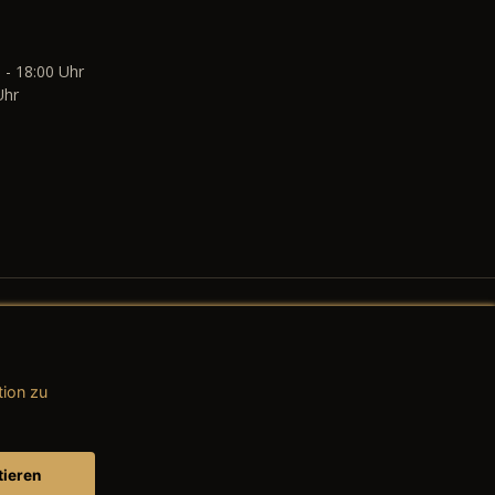
 - 18:00 Uhr
Uhr
tion zu
AGB (Teile & Zubehör)
AGB (Dienstleistungen)
tieren