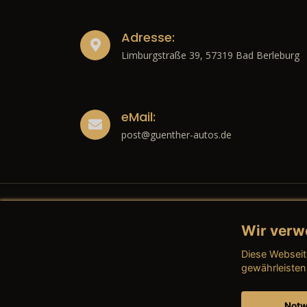
Adresse:
Limburgstraße 39, 57319 Bad Berleburg
eMail:
post@guenther-autos.de
Wir verw
Recht
Diese Webseit
→ Imp
gewährleisten
→ Date
Notw