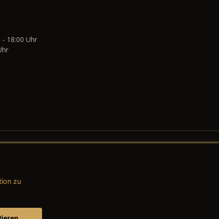
 - 18:00 Uhr
Uhr
tion zu
AGB (Teile & Zubehör)
AGB (Dienstleistungen)
tieren