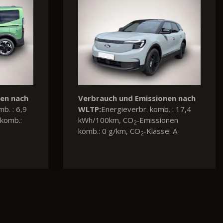
nen nach
Verbrauch und Emissionen nach
mb. : 6,8
WLTP:
Kraftstoffverbr. komb. : 7,8
komb.:
l/100km, CO
-Emissionen komb.:
2
204 g/km, CO
-Klasse: G
2