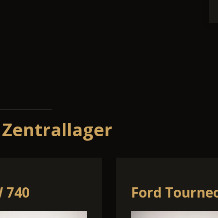
 Zentrallager
swagen T-
Volkswagen
Caddy Maxi