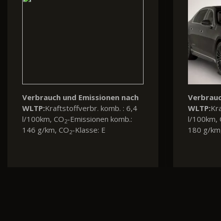
Verbrauch und Emissionen nach
Verbrauc
WLTP:
Kraftstoffverbr. komb. : 8,4
WLTP:
Kra
l/100km, CO
-Emissionen komb.:
l/100km,
2
191 g/km, CO
-Klasse: G
136 g/km
2