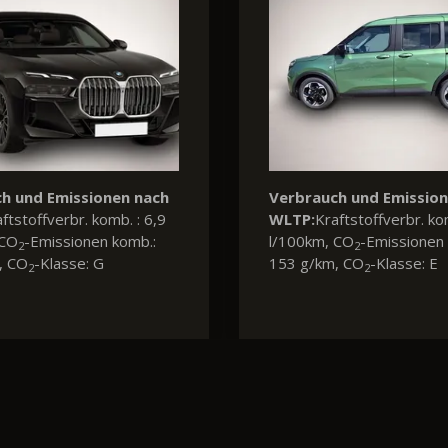
h und Emissionen nach
Verbrauch und Emissio
ftstoffverbr. komb. : 6,0
WLTP:
Kraftstoffverbr. ko
 CO
-Emissionen komb.:
l/100km, CO
-Emissionen 
2
2
, CO
-Klasse: E
156 g/km, CO
-Klasse: F
2
2