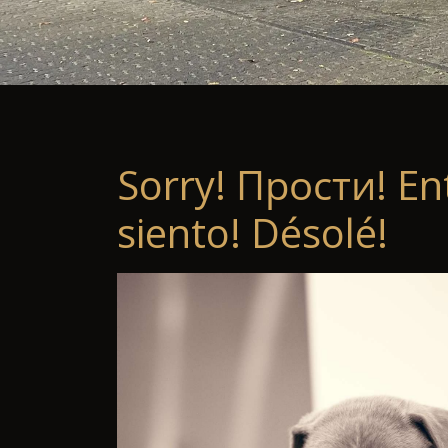
Sorry! Прости! En
siento! Désolé!