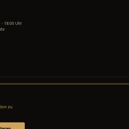
 - 18:00 Uhr
Uhr
tion zu
AGB (Teile & Zubehör)
AGB (Dienstleistungen)
tieren