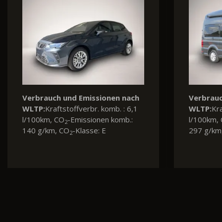
Verbrauch und Emissionen nach
Verbrauc
WLTP:
Kraftstoffverbr. komb. : 6,9
WLTP:
Kra
l/100km, CO
-Emissionen komb.:
l/100km,
2
181 g/km, CO
-Klasse: G
128 g/km
2