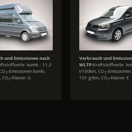
h und Emissionen nach
Verbrauch und Emissio
ftstoffverbr. komb. : 5,7
WLTP:
Kraftstoffverbr. ko
 CO
-Emissionen komb.:
l/100km, CO
-Emissionen 
2
2
, CO
-Klasse: D
149 g/km, CO
-Klasse: E
2
2