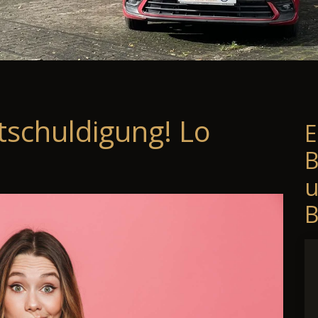
tschuldigung! Lo
E
B
B