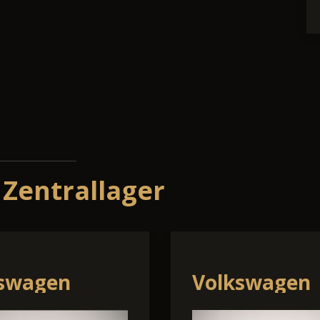
 Zentrallager
Stonic
Skoda Karoq