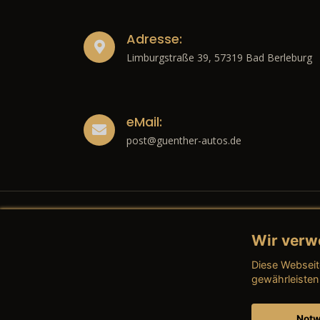
Adresse:
Limburgstraße 39, 57319 Bad Berleburg
eMail:
post@guenther-autos.de
Wir verw
Recht
Diese Webseit
→ Imp
gewährleisten
→ Date
Notw