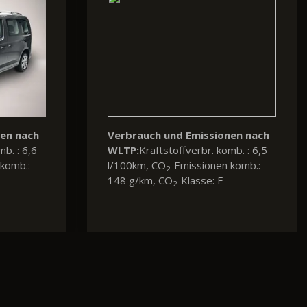
nen nach
Verbrauch und Emissionen nach
mb. : 6,5
WLTP:
Kraftstoffverbr. komb. : 9,4
komb.:
l/100km, CO
-Emissionen komb.:
2
247 g/km, CO
-Klasse: G
2