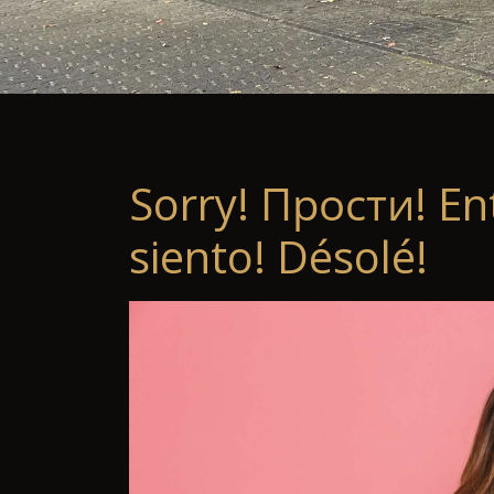
Sorry! Прости! En
siento! Désolé!