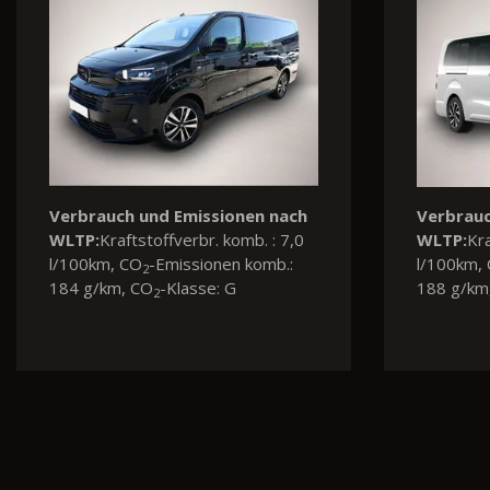
Verbrauch und Emissionen nach
Verbrauc
WLTP:
Kraftstoffverbr. komb. : 7,5
WLTP:
Kra
l/100km, CO
-Emissionen komb.:
l/100km,
2
121 g/km, CO
-Klasse: D
136 g/km
2