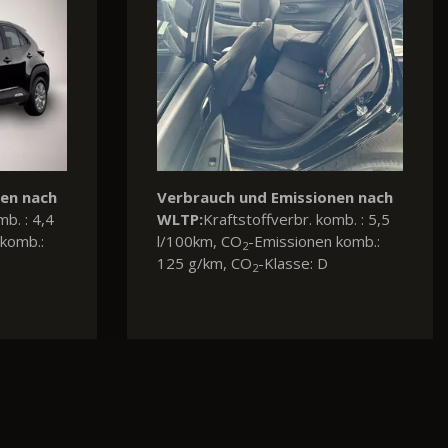
nen nach
mb. : 5,1
komb.: