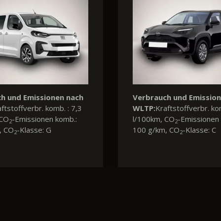
h und Emissionen nach
Verbrauch und Emissio
ftstoffverbr. komb. : 6,0
WLTP:
Kraftstoffverbr. ko
 CO
-Emissionen komb.:
l/100km, CO
-Emissionen 
2
2
, CO
-Klasse: E
135 g/km, CO
-Klasse: D
2
2