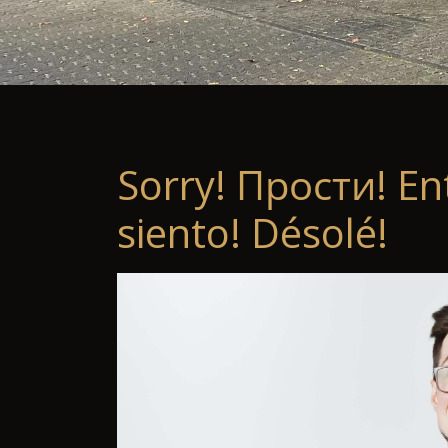
Sorry! Прости! En
siento! Désolé!