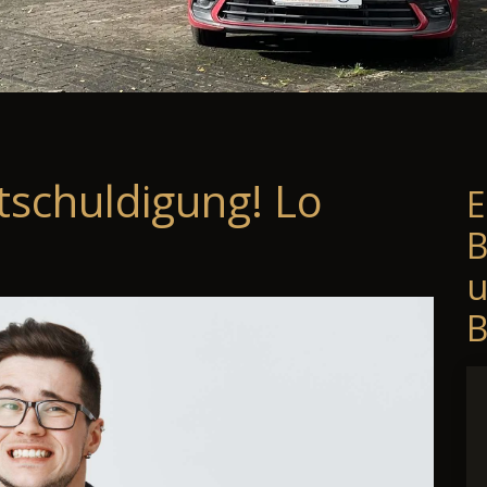
tschuldigung! Lo
E
B
B