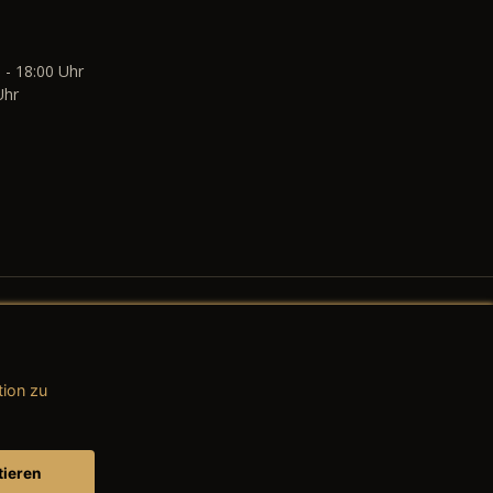
 - 18:00 Uhr
Uhr
tion zu
AGB (Teile & Zubehör)
AGB (Dienstleistungen)
tieren