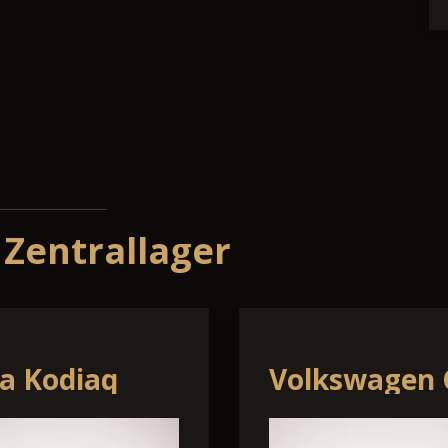
 Zentrallager
swagen
Hyundai i30
o