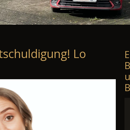
tschuldigung! Lo
E
B
B