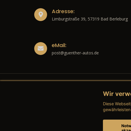
Adresse:
Limburgstraße 39, 57319 Bad Berleburg
eMail:
post@guenther-autos.de
Wir verw
Recht
Diese Webseit
→ Imp
gewährleisten
→ Date
Notw
akze