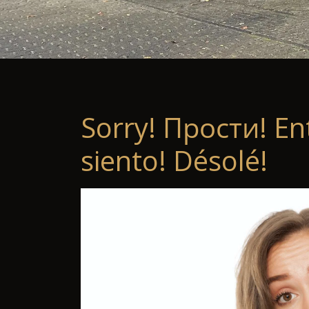
Sorry! Прости! En
siento! Désolé!