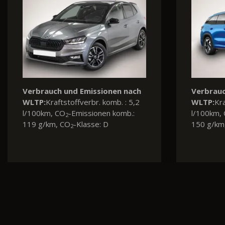
Verbrauch und Emissionen nach
WLTP:
Kraftstoffverbr. komb. : 8,4
l/100km, CO
-Emissionen komb.:
2
192 g/km, CO
-Klasse: G
2