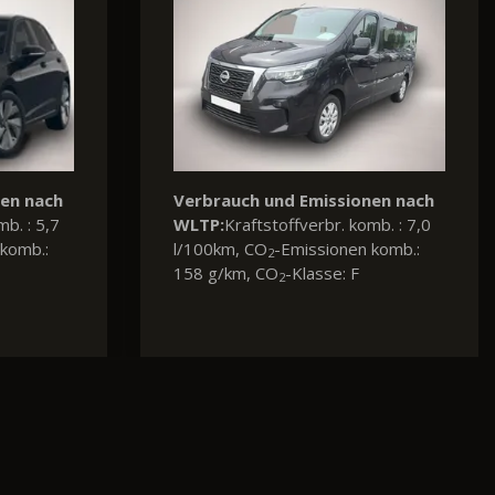
nen nach
Verbrauch und Emissionen nach
mb. : 5,8
WLTP:
Kraftstoffverbr. komb. : 6,5
komb.:
l/100km, CO
-Emissionen komb.:
2
148 g/km, CO
-Klasse: E
2