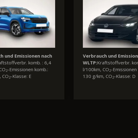
Verbrauch und Emissio
WLTP:
Kraftstoffverbr. ko
l/100km, CO
-Emissionen 
2
132 g/km, CO
-Klasse: D
2