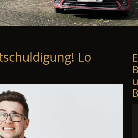
tschuldigung! Lo
E
B
B