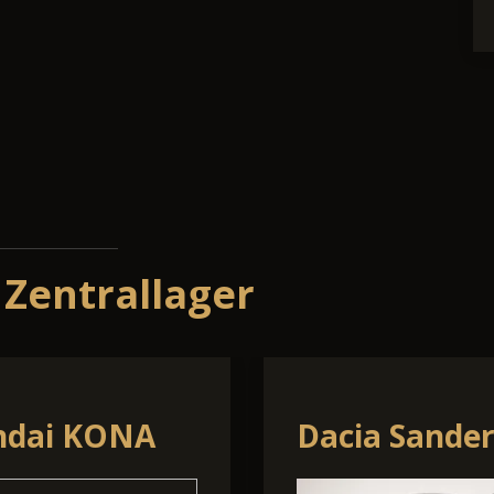
 Zentrallager
a Bigster
Volkswagen 
Roc