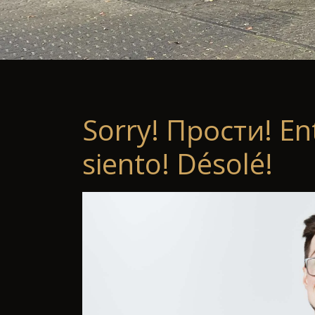
Sorry! Прости! En
siento! Désolé!