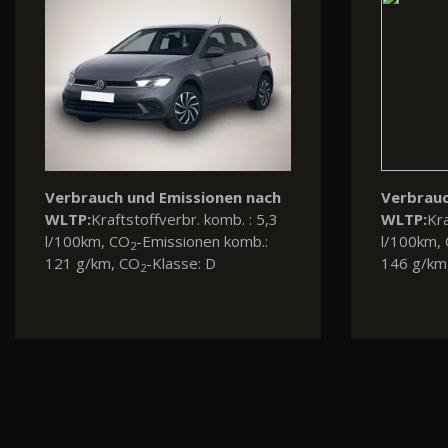
Verbrauc
WLTP:
Kra
l/100km,
106 g/km