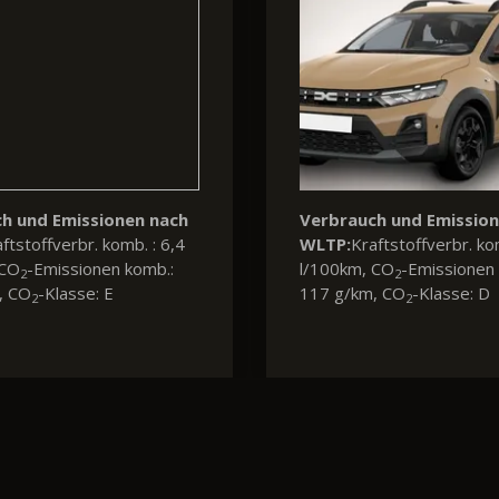
h und Emissionen nach
ftstoffverbr. komb. : 4,7
 CO
-Emissionen komb.:
2
, CO
-Klasse: C
2