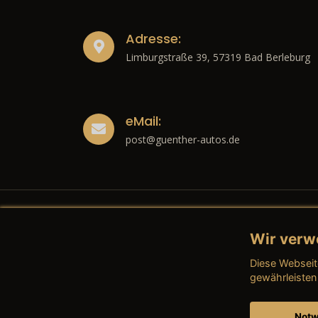
Adresse:
Limburgstraße 39, 57319 Bad Berleburg
eMail:
post@guenther-autos.de
Wir verw
Recht
Diese Webseit
→ Imp
gewährleisten
→ Date
Notw