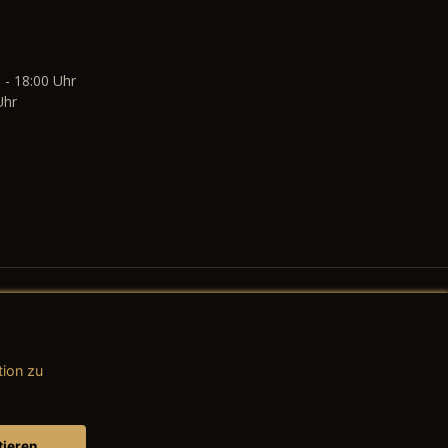
 - 18:00 Uhr
Uhr
tion zu
AGB (Teile & Zubehör)
AGB (Dienstleistungen)
tieren