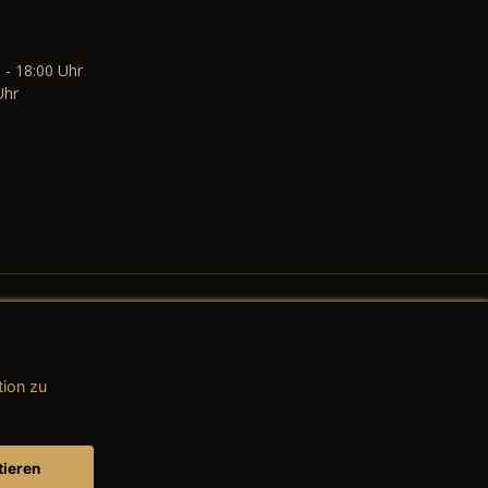
 - 18:00 Uhr
Uhr
tion zu
AGB (Teile & Zubehör)
AGB (Dienstleistungen)
tieren