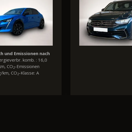
h und Emissionen nach
Verbrauch und Emissio
ftstoffverbr. komb. : 5,7
WLTP:
Kraftstoffverbr. ko
 CO
-Emissionen komb.:
l/100km, CO
-Emissionen 
2
2
, CO
-Klasse: E
122 g/km, CO
-Klasse: D
2
2