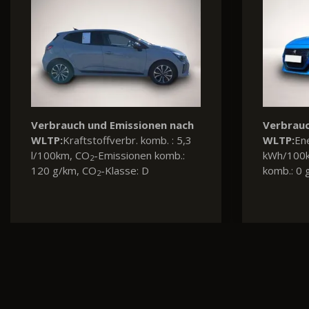
Verbrauch und Emissionen nach
Verbrauc
WLTP:
Kraftstoffverbr. komb. : 7,1
WLTP:
Kra
l/100km, CO
-Emissionen komb.:
l/100km,
2
161 g/km, CO
-Klasse: F
137 g/km
2