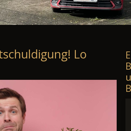
tschuldigung! Lo
E
B
B