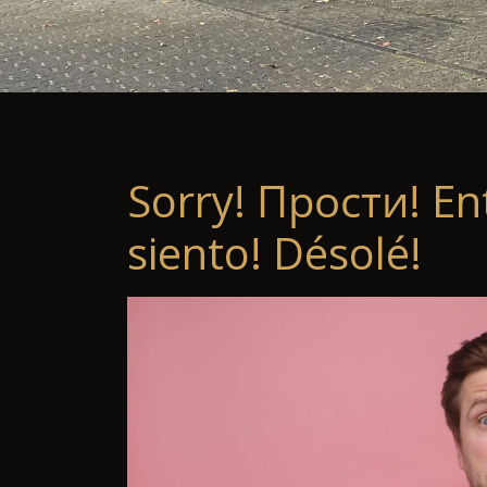
Sorry! Прости! En
siento! Désolé!