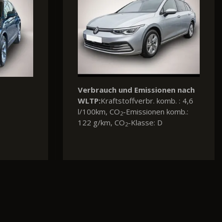
nen nach
Verbrauch und Emissionen nach
mb. : 4,6
WLTP:
Kraftstoffverbr. komb. : 6,3
komb.:
l/100km, CO
-Emissionen komb.:
2
145 g/km, CO
-Klasse: E
2