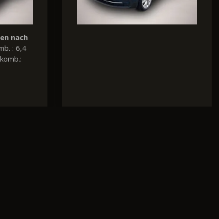
Verbrauch und Emissionen nach
WLTP:
Kraftstoffverbr. komb. : 4,1
l/100km, CO
-Emissionen komb.:
2
108 g/km, CO
-Klasse: C
2