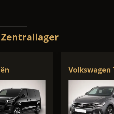
 Zentrallager
swagen T-
Skoda Kodia
s