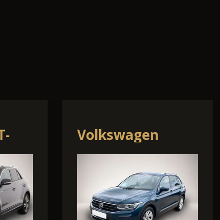
q
Skoda Octavia