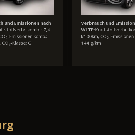
h und Emissionen nach
ftstoffverbr. komb. : 5,8
 CO
-Emissionen komb.:
2
, CO
-Klasse: D
2
urg