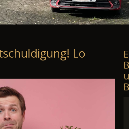
tschuldigung! Lo
E
B
B