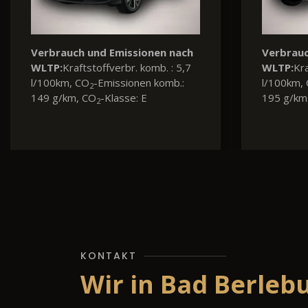
Verbrauch und Emissionen nach
Verbrauc
WLTP:
Kraftstoffverbr. komb. : 5,8
WLTP:
Kra
l/100km, CO
-Emissionen komb.:
l/100km,
2
152 g/km, CO
-Klasse: E
131 g/km
2
KONTAKT
Wir in Bad Berleb