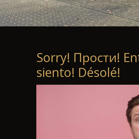
Sorry! Прости! En
siento! Désolé!