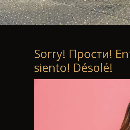
Sorry! Прости! En
siento! Désolé!