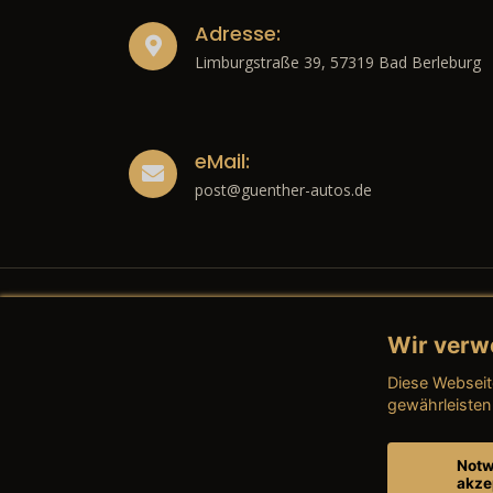
Adresse:
Limburgstraße 39, 57319 Bad Berleburg
eMail:
post@guenther-autos.de
Wir verw
Recht
Diese Webseit
→ Imp
gewährleisten
→ Date
Notw
akze