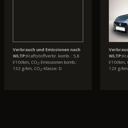
Verbrauch und Emissionen nach
Verbrauc
WLTP:
Energieverbr. komb. : 23,2
WLTP:
Kra
kWh/100km, CO
-Emissionen
l/100km,
2
komb.: 0 g/km, CO
-Klasse: A
161 g/km
2