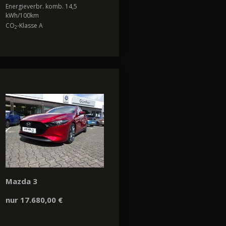
Energieverbr. komb. 14,5
kWh/100km
CO
-Klasse A
2
Mazda 3
nur 17.680,00 €