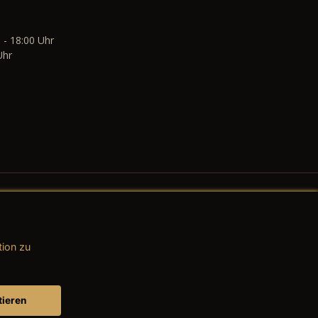
 - 18:00 Uhr
Uhr
tion zu
AGB (Teile & Zubehör)
AGB (Dienstleistungen)
tieren