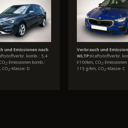
h und Emissionen nach
Verbrauch und Emissio
ftstoffverbr. komb. : 7,1
WLTP:
Kraftstoffverbr. ko
 CO
-Emissionen komb.:
l/100km, CO
-Emissionen 
2
2
, CO
-Klasse: F
108 g/km, CO
-Klasse: C
2
2