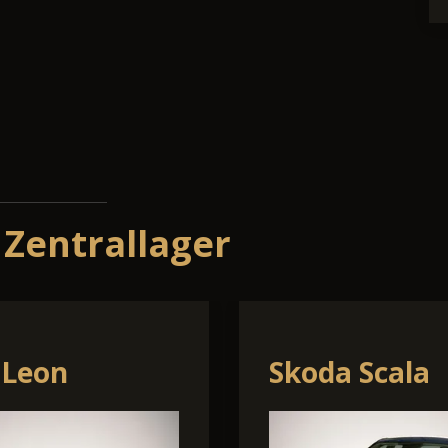
 Zentrallager
ndai TUCSON
Skoda Octav