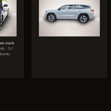
nen nach
Verbrauch und Emissionen nach
mb. : 4,1
WLTP:
Kraftstoffverbr. komb. : 9,1
komb.:
l/100km, CO
-Emissionen komb.:
2
239 g/km, CO
-Klasse: G
2