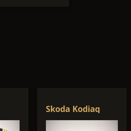
ia
Land Rover
Defender