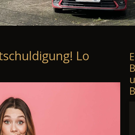
tschuldigung! Lo
E
B
B