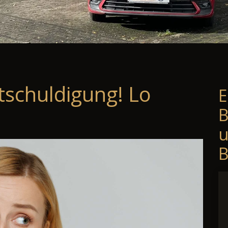
tschuldigung! Lo
E
B
B