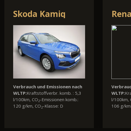
Volvo XC40
Volk
Verbrauc
WLTP:
Kra
l/100km,
128 g/km