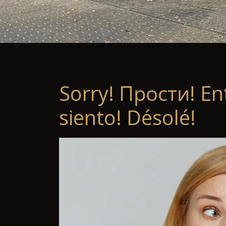
Sorry! Прости! En
siento! Désolé!