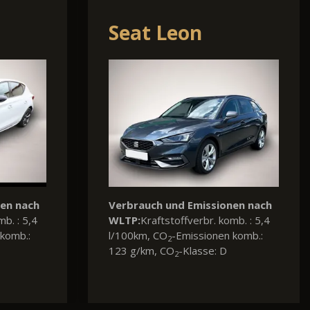
Volkswagen
Passat Variant
nen nach
Verbrauch und Emissionen nach
mb. : 5,6
WLTP:
Kraftstoffverbr. komb. : 4,8
komb.:
l/100km, CO
-Emissionen komb.:
2
126 g/km, CO
-Klasse: A
2