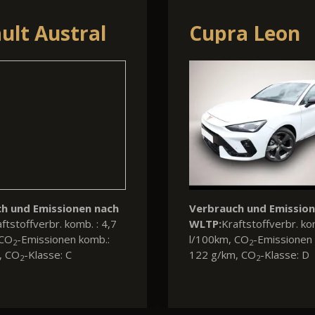
swagen Polo
Skoda Kamiq
h und Emissionen nach
Verbrauch und Emissio
ftstoffverbr. komb. : 5,6
WLTP:
Kraftstoffverbr. ko
 CO
-Emissionen komb.:
l/100km, CO
-Emissionen 
2
2
, CO
-Klasse: D
126 g/km, CO
-Klasse: D
2
2