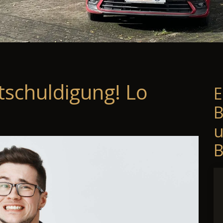
tschuldigung! Lo
E
B
B