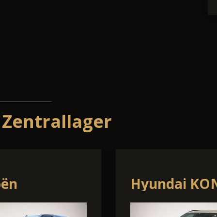
 Zentrallager
swagen Polo
Skoda Kamiq