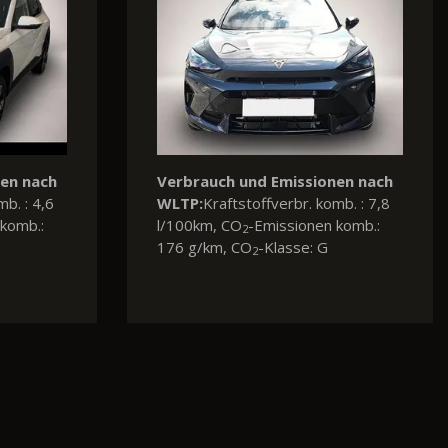
nen nach
mb. : 5,3
komb.: