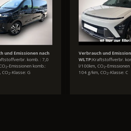
Verbrauch und Emissio
WLTP:
Kraftstoffverbr. ko
l/100km, CO
-Emissionen 
2
120 g/km, CO
-Klasse: D
2