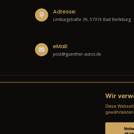
Adresse:
Limburgstraße 39, 57319 Bad Berleburg
eMail:
post@guenther-autos.de
Wir verw
Recht
Diese Webseit
→ Imp
gewährleisten
→ Date
Notw
akze