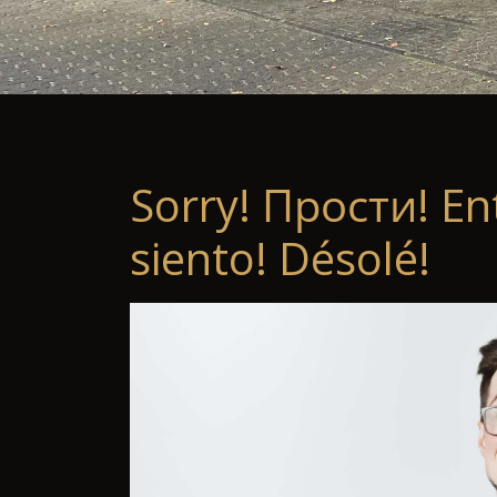
Sorry! Прости! En
siento! Désolé!