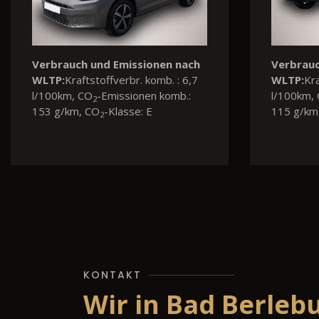
missionen nach
Verbrauch und Emissionen nach
rbr. komb. : 7,5
WLTP:
Kraftstoffverbr. komb. : 5,8
sionen komb.:
l/100km, CO
-Emissionen komb.:
2
asse: F
132 g/km, CO
-Klasse: D
2
KONTAKT
Wir in Bad Berleb