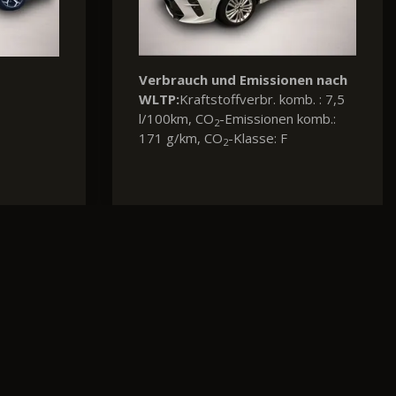
auch und Emissionen nach
Verbrauch und Emiss
:
Kraftstoffverbr. komb. : 8,9
WLTP:
Energieverbr. ko
km, CO
-Emissionen komb.:
kWh/100km, CO
-Emis
2
2
/km, CO
-Klasse: G
komb.: 0 g/km, CO
-Kl
2
2