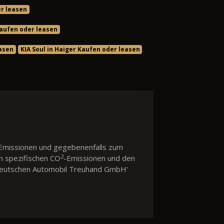
er leasen
Kaufen oder leasen
easen
KIA Soul in Haiger Kaufen oder leasen
Emissionen und gegebenenfalls zum
2
en spezifischen CO
-Emissionen und den
 'Deutschen Automobil Treuhand GmbH'