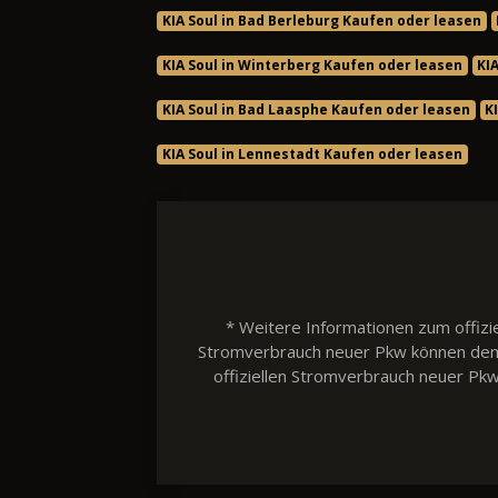
KIA Soul in Bad Berleburg Kaufen oder leasen
KIA Soul in Winterberg Kaufen oder leasen
KI
KIA Soul in Bad Laasphe Kaufen oder leasen
K
KIA Soul in Lennestadt Kaufen oder leasen
* Weitere Informationen zum offizie
Stromverbrauch neuer Pkw können dem 'L
offiziellen Stromverbrauch neuer Pk