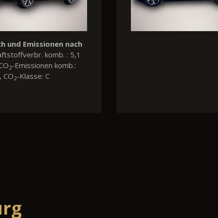
Verbrauch und Emissionen nach
Verbr
WLTP:
Kraftstoffverbr. komb. : 6,8
WLTP
l/100km, CO
-Emissionen komb.:
l/100
2
156 g/km, CO
-Klasse: F
201 g
2
urg