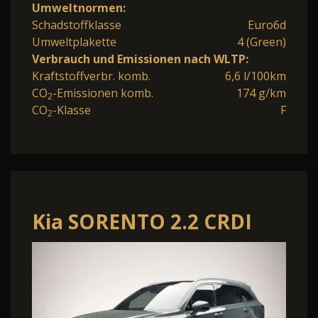
Umweltnormen:
Schadstoffklasse
Euro6d
Umweltplakette
4 (Green)
Verbrauch und Emissionen nach WLTP:
Kraftstoffverbr. komb.
6,6 l/100km
CO
-Emissionen komb.
174 g/km
2
CO
-Klasse
F
2
Kia SORENTO 2.2 CRDI
AWD DCT8 PLATINUM
MJ26 LEDER NA