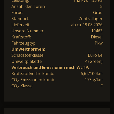
Leistung:
142 kW/ 193 PS
Anzahl der Türen:
5
Farbe:
Grau
Standort:
Zentrallager
Lieferzeit:
ab ca. 19.08.2026
Unsere Nummer:
19463
Kraftstoff:
Diesel
Fahrzeugtyp:
Pkw
Umweltnormen:
Schadstoffklasse
Euro 6e
Umweltplakette
4 (Green)
Verbrauch und Emissionen nach WLTP:
Kraftstoffverbr. komb.
6,6 l/100km
CO
-Emissionen komb.
173 g/km
2
CO
-Klasse
F
2