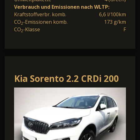
Verbrauch und Emissionen nach WLTP:
Kraftstoffverbr. komb.
6,6 l/100km
CO
-Emissionen komb.
173 g/km
2
CO
-Klasse
F
2
Kia Sorento 2.2 CRDi 200
Aut. GT-Line 4WD LED
Nav