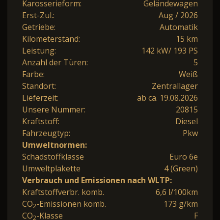
Karosserieform:
Geländewagen
Erst-Zul.:
Aug / 2026
Getriebe:
Automatik
Kilometerstand:
15 km
Leistung:
142 kW/ 193 PS
Anzahl der Türen:
5
Farbe:
Weiß
Standort:
Zentrallager
Lieferzeit:
ab ca. 19.08.2026
Unsere Nummer:
20815
Kraftstoff:
Diesel
Fahrzeugtyp:
Pkw
Umweltnormen:
Schadstoffklasse
Euro 6e
Umweltplakette
4 (Green)
Verbrauch und Emissionen nach WLTP:
Kraftstoffverbr. komb.
6,6 l/100km
CO
-Emissionen komb.
173 g/km
2
CO
-Klasse
F
2