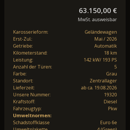
63.150,00 €
MwSt. ausweisbar
Karosserieform:
Geländewagen
Erst-Zul.:
Mai / 2026
Getriebe:
Automatik
Kilometerstand:
18 km
Leistung:
142 kW/ 193 PS
Anzahl der Türen:
5
Farbe:
Grau
Standort:
Zentrallager
Lieferzeit:
ab ca. 19.08.2026
Unsere Nummer:
19320
Kraftstoff:
Diesel
Fahrzeugtyp:
Pkw
Umweltnormen:
Schadstoffklasse
Euro 6e
Umweltplakette
4 (Green)