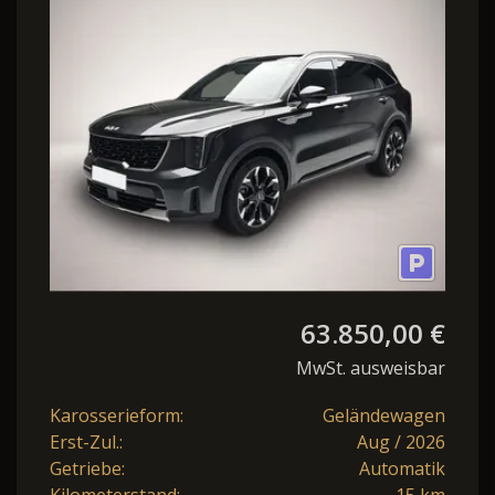
AWD DCT8 PLATINUM
LEDER NAPPA P
63.850,00 €
MwSt. ausweisbar
Karosserieform:
Geländewagen
Erst-Zul.:
Aug / 2026
Getriebe:
Automatik
Kilometerstand:
15 km