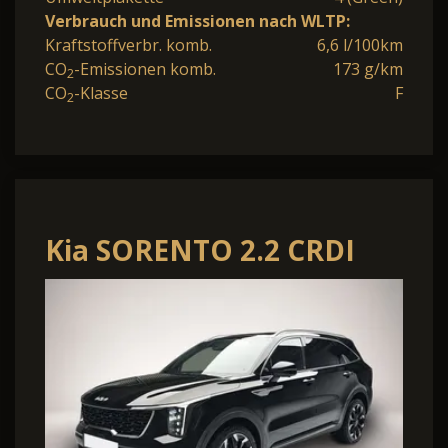
Verbrauch und Emissionen nach WLTP:
Kraftstoffverbr. komb.
6,6 l/100km
CO
-Emissionen komb.
173 g/km
2
CO
-Klasse
F
2
Kia SORENTO 2.2 CRDI
AWD DCT8 PLATINUM
MJ26 LEDER NA