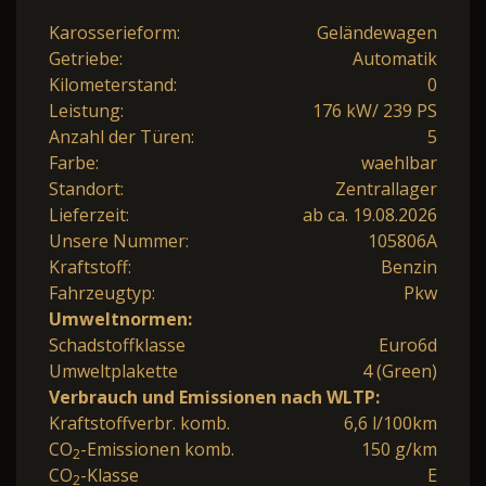
Karosserieform:
Geländewagen
Getriebe:
Automatik
Kilometerstand:
0
Leistung:
176 kW/ 239 PS
Anzahl der Türen:
5
Farbe:
waehlbar
Standort:
Zentrallager
Lieferzeit:
ab ca. 19.08.2026
Unsere Nummer:
105806A
Kraftstoff:
Benzin
Fahrzeugtyp:
Pkw
Umweltnormen:
Schadstoffklasse
Euro6d
Umweltplakette
4 (Green)
Verbrauch und Emissionen nach WLTP:
Kraftstoffverbr. komb.
6,6 l/100km
CO
-Emissionen komb.
150 g/km
2
CO
-Klasse
E
2