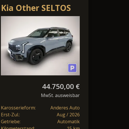
Kia Other SELTOS
1.6 T-GDI AWD DCT
X-LINE MJ27
44.750,00 €
MwSt. ausweisbar
Karosserieform:
Anderes Auto
Erst-Zul.:
Aug / 2026
Getriebe:
Automatik
Kilometerstand:
15 km