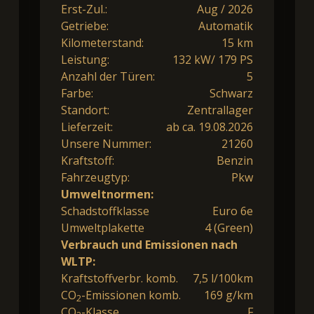
Erst-Zul.:
Aug / 2026
Getriebe:
Automatik
Kilometerstand:
15 km
Leistung:
132 kW/ 179 PS
Anzahl der Türen:
5
Farbe:
Schwarz
Standort:
Zentrallager
Lieferzeit:
ab ca. 19.08.2026
Unsere Nummer:
21260
Kraftstoff:
Benzin
Fahrzeugtyp:
Pkw
Umweltnormen:
Schadstoffklasse
Euro 6e
Umweltplakette
4 (Green)
Verbrauch und Emissionen nach
WLTP:
Kraftstoffverbr. komb.
7,5 l/100km
CO
-Emissionen komb.
169 g/km
2
CO
-Klasse
F