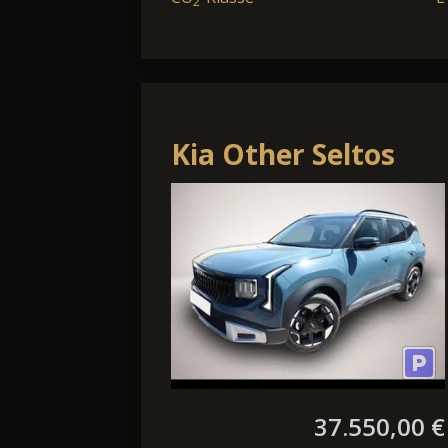
2
Kia Other Seltos
DCT Spirit El.Heckk
ACC H&K LED+ Nav
SHZ
37.550,00 €