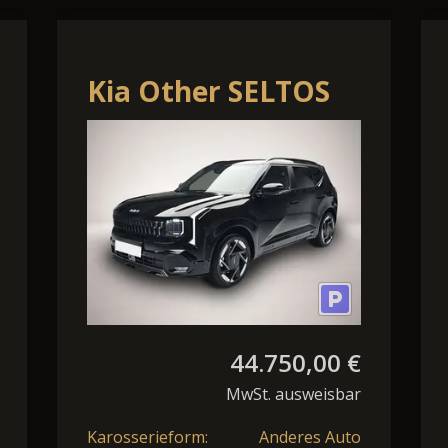
Kia Other SELTOS
1.6 T-GDI AWD DCT
C*Cam*SHZ*Alu
GT-LINE MJ27
COMFORT
44.750,00 €
MwSt. ausweisbar
Karosserieform:
Anderes Auto