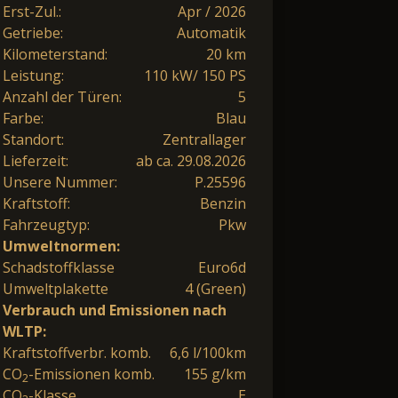
Erst-Zul.:
Apr / 2026
Getriebe:
Automatik
Kilometerstand:
20 km
Leistung:
110 kW/ 150 PS
Anzahl der Türen:
5
Farbe:
Blau
Standort:
Zentrallager
Lieferzeit:
ab ca. 29.08.2026
Unsere Nummer:
P.25596
Kraftstoff:
Benzin
Fahrzeugtyp:
Pkw
Umweltnormen:
Schadstoffklasse
Euro6d
Umweltplakette
4 (Green)
Verbrauch und Emissionen nach
WLTP:
Kraftstoffverbr. komb.
6,6 l/100km
CO
-Emissionen komb.
155 g/km
2
CO
-Klasse
E