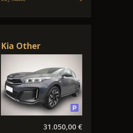
2
Kia Other
XCeed*Nightline*LED*Navi*PD
*SHZ*Alu
31.050,00 €