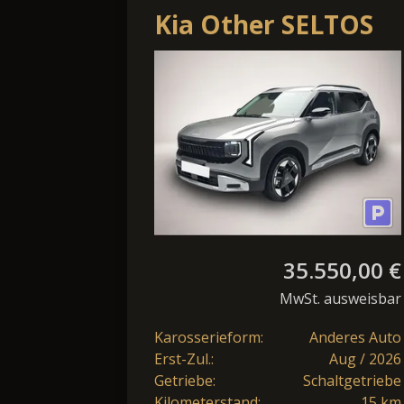
Kia Other SELTOS
1.6 T-GDI 2WD
VISION MJ27
SOUND&NAVI DESI
35.550,00 €
MwSt. ausweisbar
Karosserieform:
Anderes Auto
Erst-Zul.:
Aug / 2026
Getriebe:
Schaltgetriebe
Kilometerstand:
15 km