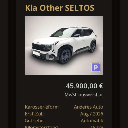
Kia Other SELTOS
1.6 T-GDI AWD DCT
X-LINE MJ27
GLASDACH
45.900,00 €
MwSt. ausweisbar
Karosserieform:
Anderes Auto
Erst-Zul.:
Aug / 2026
Getriebe:
Automatik
Kilometerstand:
15 km