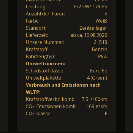
Leistung:
132 kW/ 179 PS
Anzahl der Türen:
5
Farbe:
Weiß
Standort:
Zentrallager
Lieferzeit:
ab ca. 19.08.2026
Unsere Nummer:
21518
Kraftstoff:
Benzin
Fahrzeugtyp:
Pkw
Umweltnormen:
Schadstoffklasse
Euro 6e
Umweltplakette
4 (Green)
Verbrauch und Emissionen nach
WLTP:
Kraftstoffverbr. komb.
7,5 l/100km
CO
-Emissionen komb.
169 g/km
2
CO
-Klasse
F
2