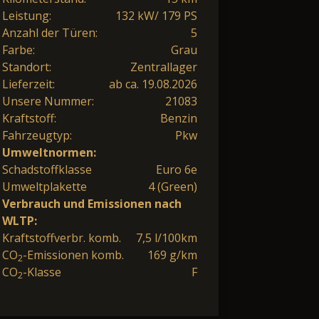
Leistung:
132 kW/ 179 PS
Anzahl der Türen:
5
Farbe:
Grau
Standort:
Zentrallager
Lieferzeit:
ab ca. 19.08.2026
Unsere Nummer:
21083
Kraftstoff:
Benzin
Fahrzeugtyp:
Pkw
Umweltnormen:
Schadstoffklasse
Euro 6e
Umweltplakette
4 (Green)
Verbrauch und Emissionen nach
WLTP:
Kraftstoffverbr. komb.
7,5 l/100km
CO
-Emissionen komb.
169 g/km
2
CO
-Klasse
F
2