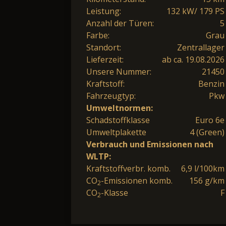
Leistung:
132 kW/ 179 PS
Anzahl der Türen:
5
Farbe:
Grau
Standort:
Zentrallager
Lieferzeit:
ab ca. 19.08.2026
Unsere Nummer:
21450
Kraftstoff:
Benzin
Fahrzeugtyp:
Pkw
Umweltnormen:
Schadstoffklasse
Euro 6e
Umweltplakette
4 (Green)
Verbrauch und Emissionen nach
WLTP:
Kraftstoffverbr. komb.
6,9 l/100km
CO
-Emissionen komb.
156 g/km
2
CO
-Klasse
F
2