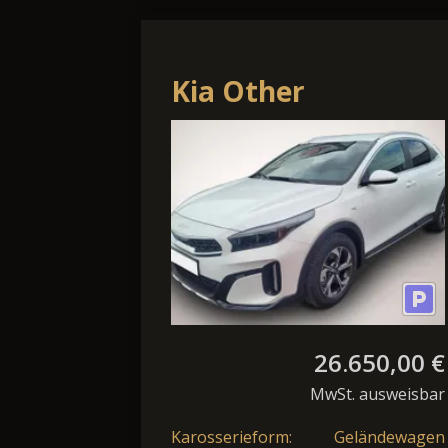
Kia Other
XCeed*Modell
2026*LED*Navi*PD
26.650,00 €
MwSt. ausweisbar
Karosserieform:
Geländewagen