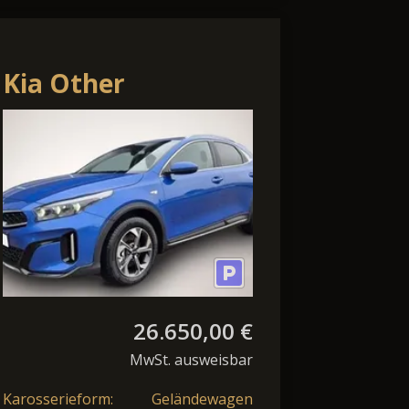
Kia Other
XCeed*Modell
2026*LED*Navi*PDC*Cam*SHZ*
26.650,00 €
MwSt. ausweisbar
Karosserieform:
Geländewagen