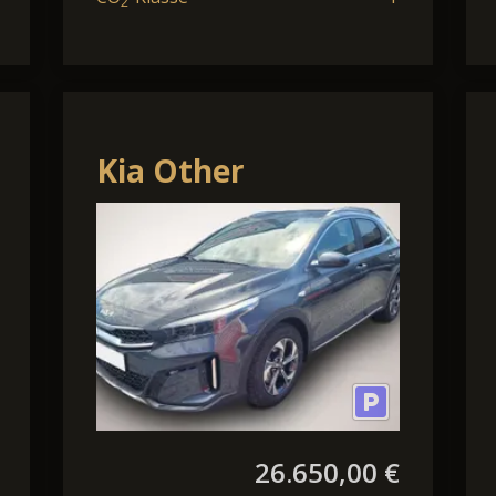
2
Kia Other
XCeed*Modell
2026*LED*Navi*PDC*Cam
26.650,00 €