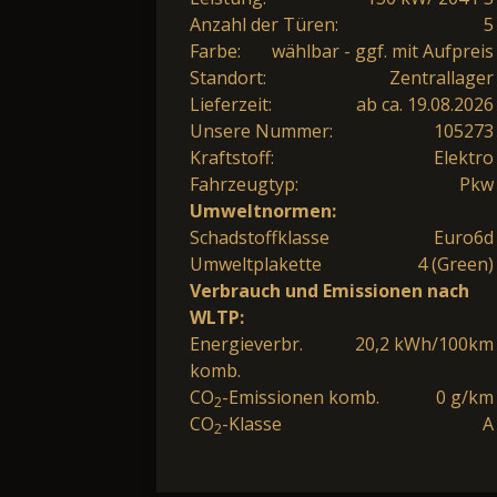
Anzahl der Türen:
5
Farbe:
wählbar - ggf. mit Aufpreis
Standort:
Zentrallager
Lieferzeit:
ab ca. 19.08.2026
Unsere Nummer:
105273
Kraftstoff:
Elektro
Fahrzeugtyp:
Pkw
Umweltnormen:
Schadstoffklasse
Euro6d
Umweltplakette
4 (Green)
Verbrauch und Emissionen nach
WLTP:
Energieverbr.
20,2 kWh/100km
komb.
CO
-Emissionen komb.
0 g/km
2
CO
-Klasse
A
2