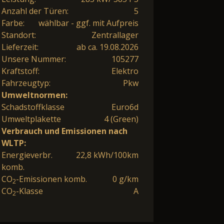
Anzahl der Türen:
5
Farbe:
wählbar - ggf. mit Aufpreis
Standort:
Zentrallager
Lieferzeit:
ab ca. 19.08.2026
Unsere Nummer:
105277
Kraftstoff:
Elektro
Fahrzeugtyp:
Pkw
Umweltnormen:
Schadstoffklasse
Euro6d
Umweltplakette
4 (Green)
Verbrauch und Emissionen nach
WLTP:
Energieverbr.
22,8 kWh/100km
komb.
CO
-Emissionen komb.
0 g/km
2
CO
-Klasse
A
2