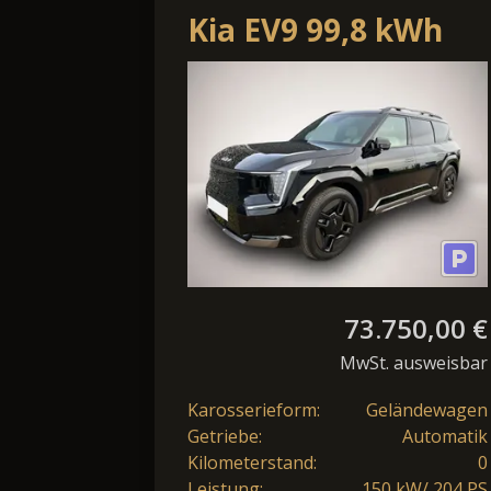
Kia EV9 99,8 kWh
RWD Plus
73.750,00 €
MwSt. ausweisbar
Karosserieform:
Geländewagen
Getriebe:
Automatik
Kilometerstand:
0
Leistung:
150 kW/ 204 PS