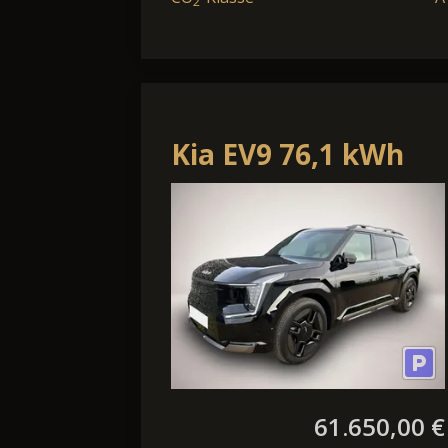
2
Kia EV9 76,1 kWh
RWD First Ecition
61.650,00 €