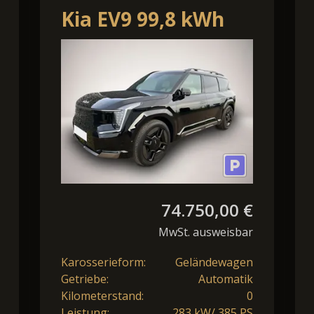
Kia EV9 99,8 kWh
AWD Dual Motor
Air
74.750,00 €
MwSt. ausweisbar
Karosserieform:
Geländewagen
Getriebe:
Automatik
Kilometerstand:
0
Leistung:
283 kW/ 385 PS