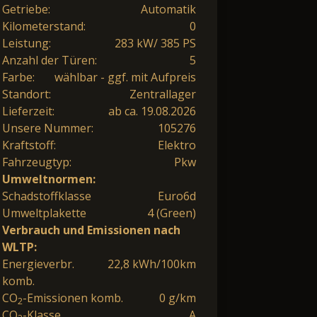
Getriebe:
Automatik
Kilometerstand:
0
Leistung:
283 kW/ 385 PS
Anzahl der Türen:
5
Farbe:
wählbar - ggf. mit Aufpreis
Standort:
Zentrallager
Lieferzeit:
ab ca. 19.08.2026
Unsere Nummer:
105276
Kraftstoff:
Elektro
Fahrzeugtyp:
Pkw
Umweltnormen:
Schadstoffklasse
Euro6d
Umweltplakette
4 (Green)
Verbrauch und Emissionen nach
WLTP:
Energieverbr.
22,8 kWh/100km
komb.
CO
-Emissionen komb.
0 g/km
2
CO
-Klasse
A