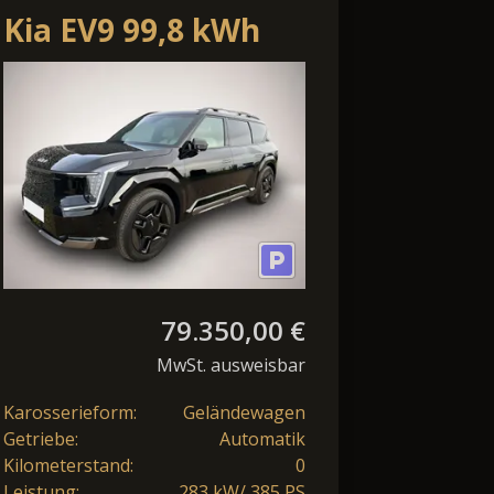
Kia EV9 99,8 kWh
AWD Dual Motor
Plus Advanced
79.350,00 €
MwSt. ausweisbar
Karosserieform:
Geländewagen
Getriebe:
Automatik
Kilometerstand:
0
Leistung:
283 kW/ 385 PS