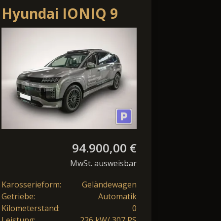
Hyundai IONIQ 9
4WD UNIQ
Panorama-Glas-
Schiebedach, Rela
94.900,00 €
MwSt. ausweisbar
Karosserieform:
Geländewagen
Getriebe:
Automatik
Kilometerstand:
0
Leistung:
226 kW/ 307 PS