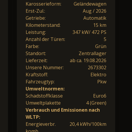
Karosserieform:
Geländewagen
Erst-Zul.:
Aug / 2026
Getriebe:
Automatik
Kilometerstand:
15 km
Leistung:
347 kW/ 472 PS
Anzahl der Türen:
5
Farbe:
Grün
Standort:
Zentrallager
Lieferzeit:
ab ca. 19.08.2026
Unsere Nummer:
2673302
Kraftstoff:
Elektro
Fahrzeugtyp:
Pkw
Umweltnormen:
Schadstoffklasse
Euro6
Umweltplakette
4 (Green)
Verbrauch und Emissionen nach
WLTP:
Energieverbr.
20,4 kWh/100km
komb.