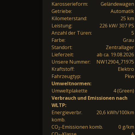
Karosserieform:
Geländewagen
Getriebe:
Automatik
Kilometerstand:
25 km
Leistung:
226 kW/ 307 PS
Anzahl der Türen:
5
Farbe:
Grau
Standort:
Zentrallager
Lieferzeit:
ab ca. 19.08.2026
Unsere Nummer:
NW12904_71975
Kraftstoff:
Elektro
Fahrzeugtyp:
Pkw
Umweltnormen:
Umweltplakette
4 (Green)
Verbrauch und Emissionen nach
WLTP:
Energieverbr.
20,6 kWh/100km
komb.
CO
-Emissionen komb.
0 g/km
2
CO
-Klasse
A