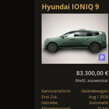
Hyundai IONIQ 9
Lounge 110kWh
AWD / Navi /
Massage Sitz / Shz
+.
83.300,00 €
MwSt. ausweisbar
Karosserieform:
Geländewagen
Erst-Zul.:
Aug / 2026
Getriebe:
Automatik
Kilometerstand:
15 km