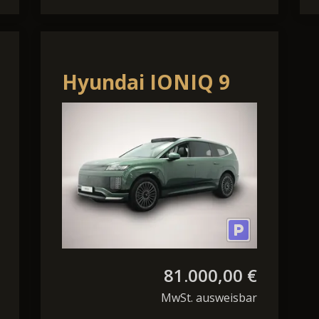
Hyundai IONIQ 9
Lounge 110kWh
AWD / Navi /
Massage Sitz
81.000,00 €
MwSt. ausweisbar