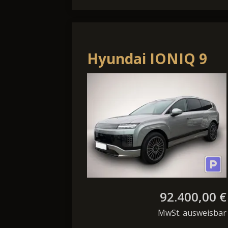
Hyundai IONIQ 9
110 kWh 4WD Uniq
7 Sitzer, Pano
92.400,00 €
MwSt. ausweisbar