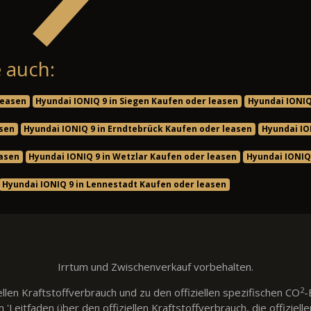
 auch:
leasen
Hyundai IONIQ 9 in Siegen Kaufen oder leasen
Hyundai IONIQ
asen
Hyundai IONIQ 9 in Erndtebrück Kaufen oder leasen
Hyundai IO
easen
Hyundai IONIQ 9 in Wetzlar Kaufen oder leasen
Hyundai IONIQ 
Hyundai IONIQ 9 in Lennestadt Kaufen oder leasen
Irrtum und Zwischenverkauf vorbehalten.
2
llen Kraftstoffverbrauch und zu den offiziellen spezifischen CO
-
eitfaden über den offiziellen Kraftstoffverbrauch, die offiziell