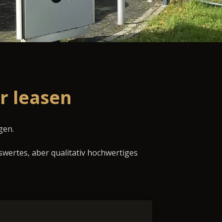
r leasen
gen.
swertes, aber qualitativ hochwertiges