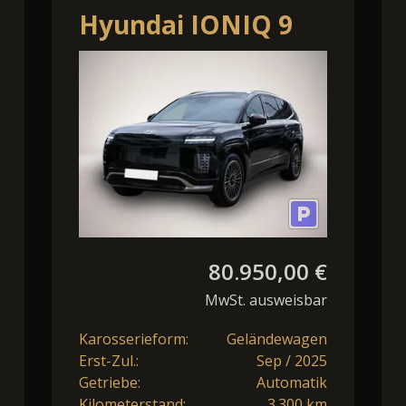
Hyundai IONIQ 9
4WD UNIQ
Panorama-Glas-
Schiebedach, Swiv
80.950,00 €
MwSt. ausweisbar
Karosserieform:
Geländewagen
Erst-Zul.:
Sep / 2025
Getriebe:
Automatik
Kilometerstand:
3.300 km