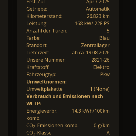
Erst-Zul.:
Apr / 2025
Getriebe:
Automatik
Kilometerstand:
26.823 km
Leistung:
168 kW/ 228 PS
Anzahl der Türen:
5
Farbe:
Blau
Standort:
Zentrallager
Lieferzeit:
ab ca. 19.08.2026
Unsere Nummer:
2821-26
Kraftstoff:
Elektro
Fahrzeugtyp:
Pkw
Umweltnormen:
Umweltplakette
1 (None)
Verbrauch und Emissionen nach
WLTP:
Energieverbr.
14,3 kWh/100km
komb.
CO
-Emissionen komb.
0 g/km
2
CO
-Klasse
A
2