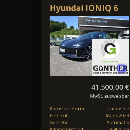
Hyundai IONIQ 6
Uniq Elektro
4WD*Pano*20Zoll*di
41.500,00 €
MwSt. ausweisbar
Karosserieform:
Limousine
Erst-Zul.:
Mär / 2023
Getriebe:
Automatik
Kilometerstand:
8.900 km