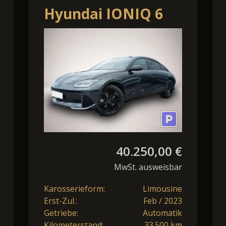
Hyundai IONIQ 6
77,4 kWh 4WD First
g.Spiegel
Edition
40.250,00 €
MwSt. ausweisbar
Karosserieform:
Limousine
Erst-Zul.:
Feb / 2023
Getriebe:
Automatik
Kilometerstand:
33.500 km