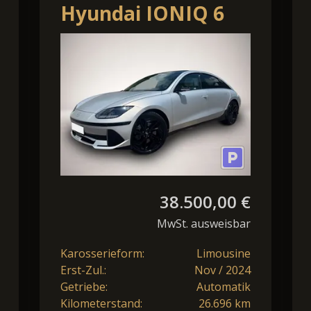
Hyundai IONIQ 6
77,4 kWh Uniq
*Bose *Digitale
Seitenspie
38.500,00 €
MwSt. ausweisbar
Karosserieform:
Limousine
Erst-Zul.:
Nov / 2024
Getriebe:
Automatik
Kilometerstand:
26.696 km