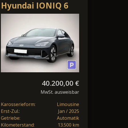
Hyundai IONIQ 6
Uniq Elektro 4WD
77kWh Navi
Kamera PDC L
40.200,00 €
MwSt. ausweisbar
Karosserieform:
Limousine
Erst-Zul.:
Jan / 2025
Getriebe:
Automatik
Kilometerstand:
13.500 km