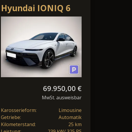
Hyundai IONIQ 6
84 kWh 4WD N Line
X ,360 Grad
Kamera,
69.950,00 €
MwSt. ausweisbar
Karosserieform:
Limousine
Getriebe:
Automatik
Kilometerstand:
25 km
Leistung:
239 kW/ 325 PS