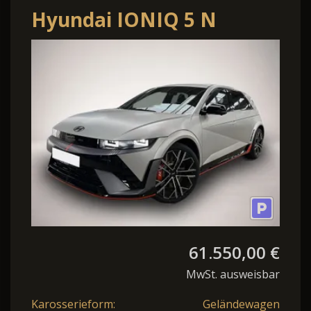
Hyundai IONIQ 5 N
*800V*LED*ACC*360°*WÄR
61.550,00 €
MwSt. ausweisbar
Karosserieform:
Geländewagen