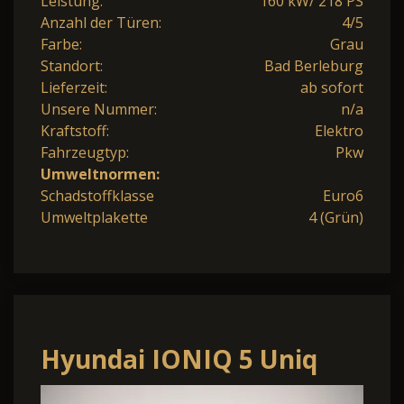
Leistung:
160 kW/ 218 PS
Anzahl der Türen:
4/5
Farbe:
Grau
Standort:
Bad Berleburg
Lieferzeit:
ab sofort
Unsere Nummer:
n/a
Kraftstoff:
Elektro
Fahrzeugtyp:
Pkw
Umweltnormen:
Schadstoffklasse
Euro6
Umweltplakette
4 (Grün)
Hyundai IONIQ 5 Uniq
Elektro 77 HUD Navi