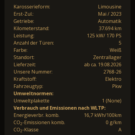
Karosserieform:
Limousine
Erst-Zul.:
Mai / 2023
Getriebe:
Automatik
Kilometerstand:
37.694 km
Leistung:
125 kW/ 170 PS
Anzahl der Türen:
5
Farbe:
Weiß
Standort:
Zentrallager
Lieferzeit:
ab ca. 19.08.2026
Unsere Nummer:
2768-26
Kraftstoff:
Elektro
Fahrzeugtyp:
Pkw
Umweltnormen:
Umweltplakette
1 (None)
Verbrauch und Emissionen nach WLTP:
Energieverbr. komb.
16,7 kWh/100km
CO
-Emissionen komb.
0 g/km
2
CO
-Klasse
A
2