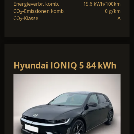
Energieverbr. komb.
15,6 kWh/100km
CO
-Emissionen komb.
0 g/km
2
CO
-Klasse
A
2
Hyundai IONIQ 5 84 kWh
4WD N Line X Sitzpaket