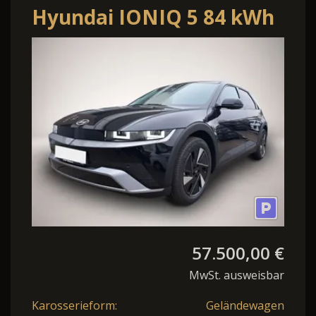
Hyundai IONIQ 5 84 kWh
Centriq Dig.Cockpit LED
Shz. PDC
57.500,00 €
MwSt. ausweisbar
Karosserieform:
Geländewagen