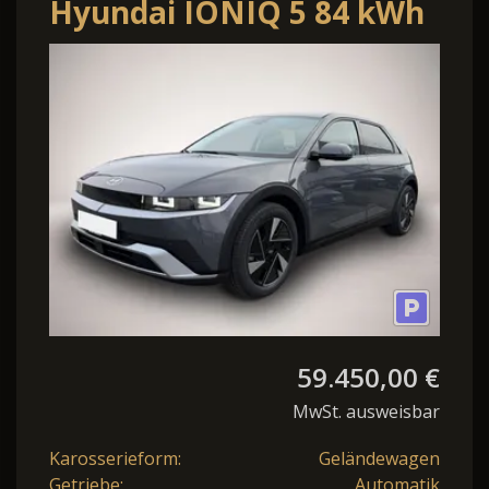
Hyundai IONIQ 5 84 kWh
Centriq, el Heckklappe,
Matrix-Le
59.450,00 €
MwSt. ausweisbar
Karosserieform:
Geländewagen
Getriebe:
Automatik