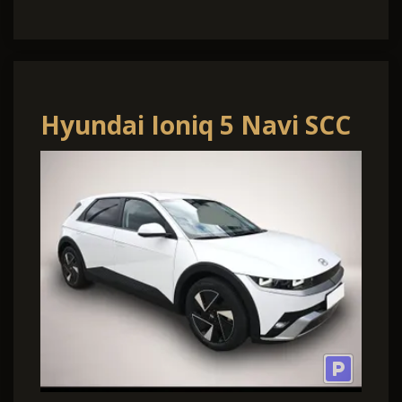
Hyundai Ioniq 5 Navi SCC
HBA 19Zoll Kamera
Keyless