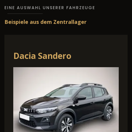
EINE AUSWAHL UNSERER FAHRZEUGE
Beispiele aus dem Zentrallager
ndero
Volkswage