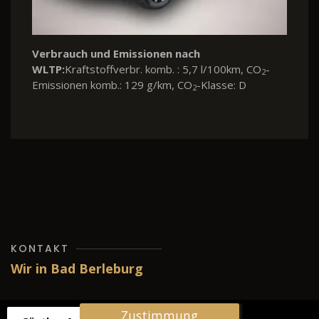
missionen nach
Verbrauch und Emis
erbr. komb. : 5,7 l/100km, CO
-
WLTP:
Kraftstoffverbr
2
: 129 g/km, CO
-Klasse: D
Emissionen komb.: 13
2
KONTAKT
Wir in Bad Berleburg
Zustimmung