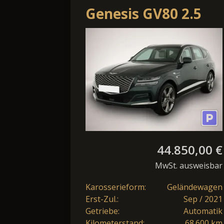
Genesis GV80 2.5
AT 4WD Luxus Plus,
VOLLAUSSTATTUN
44.850,00 €
MwSt. ausweisbar
Karosserieform:
Geländewagen
Erst-Zul.:
Sep / 2021
Getriebe:
Automatik
Kilometerstand:
68.600 km