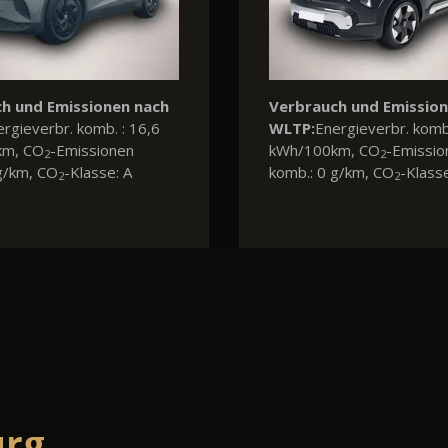
h und Emissionen nach
Verbrauch und Emissio
ftstoffverbr. komb. : 4,8
WLTP:
Kraftstoffverbr. ko
 CO
-Emissionen komb.:
l/100km, CO
-Emissionen 
2
2
, CO
-Klasse: C
131 g/km, CO
-Klasse: D
2
2
urg