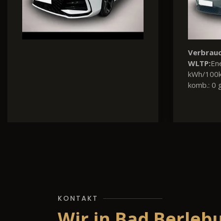
Verbrauch und Emissionen nach
Verbrauc
WLTP:
Kraftstoffverbr. komb. : 4,4
WLTP:
Kra
l/100km, CO
-Emissionen komb.:
l/100km,
2
100 g/km, CO
-Klasse: C
109 g/km
2
KONTAKT
Wir in Bad Berleb