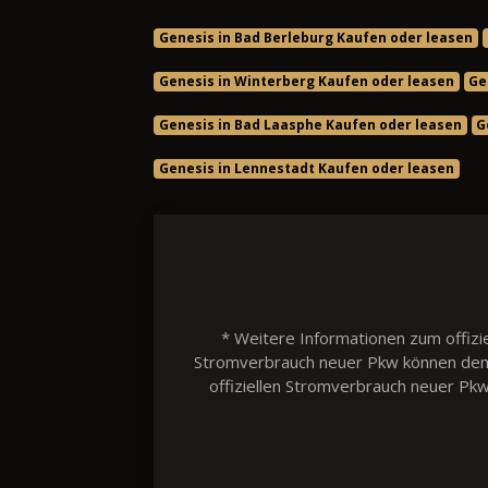
Genesis in Bad Berleburg Kaufen oder leasen
Genesis in Winterberg Kaufen oder leasen
Ge
Genesis in Bad Laasphe Kaufen oder leasen
G
Genesis in Lennestadt Kaufen oder leasen
* Weitere Informationen zum offizie
Stromverbrauch neuer Pkw können dem 'L
offiziellen Stromverbrauch neuer Pk