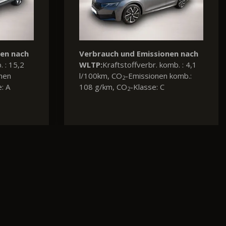
nen nach
Verbrauch und Emissionen nach
mb. : 5,8
WLTP:
Kraftstoffverbr. komb. : 4,6
komb.:
l/100km, CO
-Emissionen komb.:
2
104 g/km, CO
-Klasse: C
2