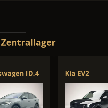
 Zentrallager
ult Symbioz
Mitsubishi A