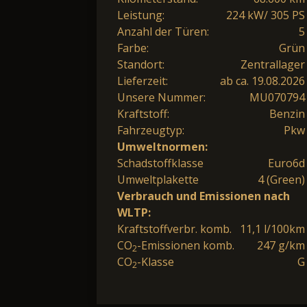
Leistung:
224 kW/ 305 PS
Anzahl der Türen:
5
Farbe:
Grün
Standort:
Zentrallager
Lieferzeit:
ab ca. 19.08.2026
Unsere Nummer:
MU070794
Kraftstoff:
Benzin
Fahrzeugtyp:
Pkw
Umweltnormen:
Schadstoffklasse
Euro6d
Umweltplakette
4 (Green)
Verbrauch und Emissionen nach
WLTP:
Kraftstoffverbr. komb.
11,1 l/100km
CO
-Emissionen komb.
247 g/km
2
CO
-Klasse
G
2