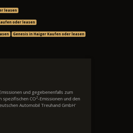
er leasen
Kaufen oder leasen
easen
Genesis in Haiger Kaufen oder leasen
Emissionen und gegebenenfalls zum
2
en spezifischen CO
-Emissionen und den
 'Deutschen Automobil Treuhand GmbH'