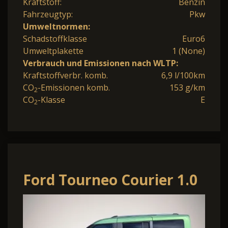
Kraftstoff:
Benzin
Fahrzeugtyp:
Pkw
Umweltnormen:
Schadstoffklasse
Euro6
Umweltplakette
1 (None)
Verbrauch und Emissionen nach WLTP:
Kraftstoffverbr. komb.
6,9 l/100km
CO
-Emissionen komb.
153 g/km
2
CO
-Klasse
E
2
Ford Tourneo Courier 1.0
EcoBoost 125PS Active
Teil-