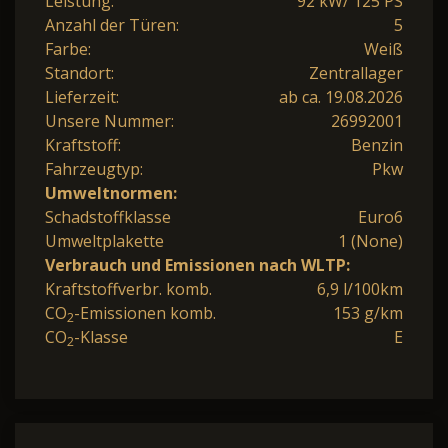
Leistung:
92 kW/ 125 PS
Anzahl der Türen:
5
Farbe:
Weiß
Standort:
Zentrallager
Lieferzeit:
ab ca. 19.08.2026
Unsere Nummer:
26992001
Kraftstoff:
Benzin
Fahrzeugtyp:
Pkw
Umweltnormen:
Schadstoffklasse
Euro6
Umweltplakette
1 (None)
Verbrauch und Emissionen nach WLTP:
Kraftstoffverbr. komb.
6,9 l/100km
CO
-Emissionen komb.
153 g/km
2
CO
-Klasse
E
2