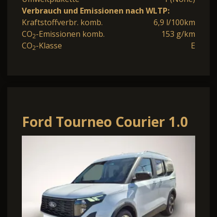
Verbrauch und Emissionen nach WLTP:
Kraftstoffverbr. komb.
6,9 l/100km
CO
-Emissionen komb.
153 g/km
2
CO
-Klasse
E
2
Ford Tourneo Courier 1.0
EcoBoost 125PS Active
Teil-