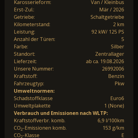
Karosserieform:
Van / Kleinbus
Erst-Zul.:
Mär / 2026
Getriebe:
Schaltgetriebe
Kilometerstand:
2 km
Leistung:
92 kW/ 125 PS
Anzahl der Türen:
5
Farbe:
Silber
Standort:
Zentrallager
Lieferzeit:
ab ca. 19.08.2026
Unsere Nummer:
26992006
Kraftstoff:
Benzin
Fahrzeugtyp:
Pkw
Umweltnormen:
Schadstoffklasse
Euro6
Umweltplakette
1 (None)
Verbrauch und Emissionen nach WLTP:
Kraftstoffverbr. komb.
6,9 l/100km
CO
-Emissionen komb.
153 g/km
2
CO
-Klasse
E
2