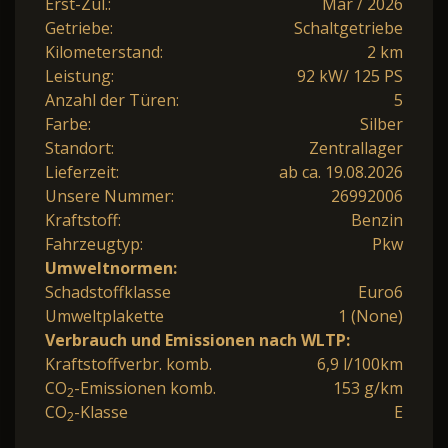
Erst-Zul.:
Mär / 2026
Getriebe:
Schaltgetriebe
Kilometerstand:
2 km
Leistung:
92 kW/ 125 PS
Anzahl der Türen:
5
Farbe:
Silber
Standort:
Zentrallager
Lieferzeit:
ab ca. 19.08.2026
Unsere Nummer:
26992006
Kraftstoff:
Benzin
Fahrzeugtyp:
Pkw
Umweltnormen:
Schadstoffklasse
Euro6
Umweltplakette
1 (None)
Verbrauch und Emissionen nach WLTP:
Kraftstoffverbr. komb.
6,9 l/100km
CO
-Emissionen komb.
153 g/km
2
CO
-Klasse
E
2