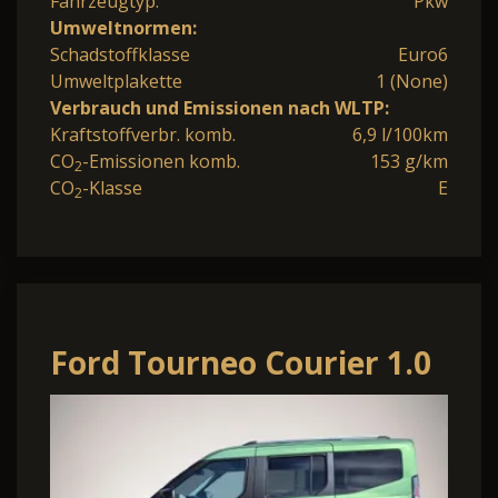
Fahrzeugtyp:
Pkw
Umweltnormen:
Schadstoffklasse
Euro6
Umweltplakette
1 (None)
Verbrauch und Emissionen nach WLTP:
Kraftstoffverbr. komb.
6,9 l/100km
CO
-Emissionen komb.
153 g/km
2
CO
-Klasse
E
2
Ford Tourneo Courier 1.0
EcoBoost 125PS Active
Teil-