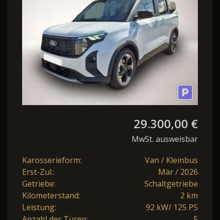
Teil-
29.300,00 €
MwSt. ausweisbar
Karosserieform:
Van / Kleinbus
Erst-Zul.:
Mär / 2026
Getriebe:
Schaltgetriebe
Kilometerstand:
2 km
Leistung:
92 kW/ 125 PS
Anzahl der Türen:
5