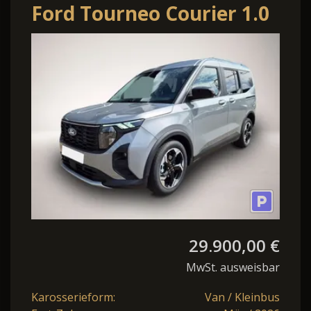
Ford Tourneo Courier 1.0
EcoBoost 125PS Active
Teil-
29.900,00 €
MwSt. ausweisbar
Karosserieform:
Van / Kleinbus