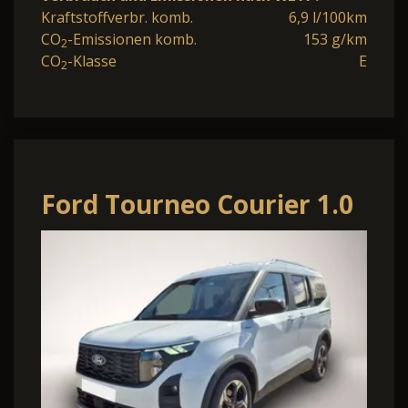
Kraftstoffverbr. komb.
6,9 l/100km
CO
-Emissionen komb.
153 g/km
2
CO
-Klasse
E
2
Ford Tourneo Courier 1.0
EcoBoost 125PS Active
Teil-