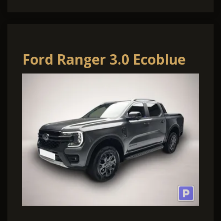
Ford Ranger 3.0 Ecoblue
Auto. Wildtrak e-4WD
DoKa Nav