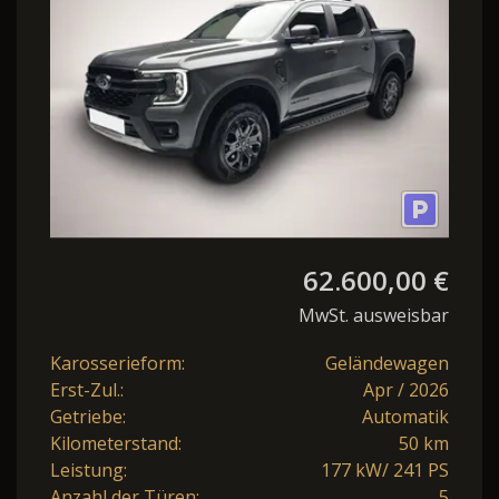
DoKa Nav
62.600,00 €
MwSt. ausweisbar
Karosserieform:
Geländewagen
Erst-Zul.:
Apr / 2026
Getriebe:
Automatik
Kilometerstand:
50 km
Leistung:
177 kW/ 241 PS
Anzahl der Türen:
5