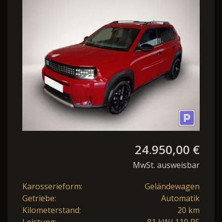
MHEV Style &
Winterpaket Klima
24.950,00 €
MwSt. ausweisbar
Karosserieform:
Geländewagen
Getriebe:
Automatik
Kilometerstand:
20 km
Leistung:
81 kW/ 110 PS