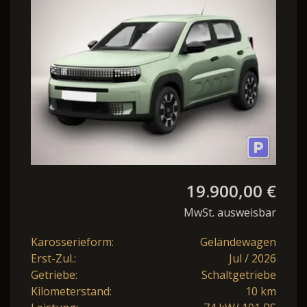
DigC Temp
19.900,00 €
MwSt. ausweisbar
Karosserieform:
Geländewagen
Erst-Zul.:
Jul / 2026
Getriebe:
Schaltgetriebe
Kilometerstand:
10 km