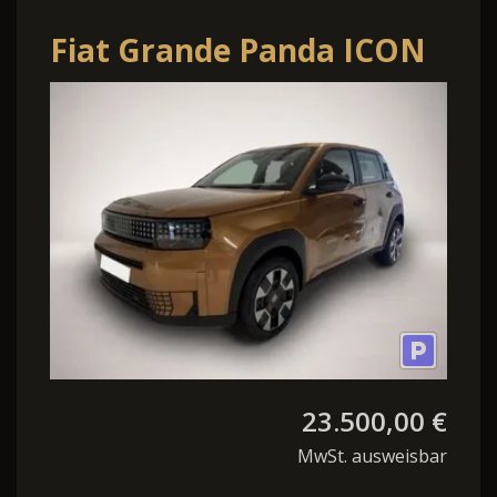
Fiat Grande Panda ICON
HYBRID 1.2 eDCT 81kW
(110PS) Tech-Paket,...
23.500,00 €
MwSt. ausweisbar