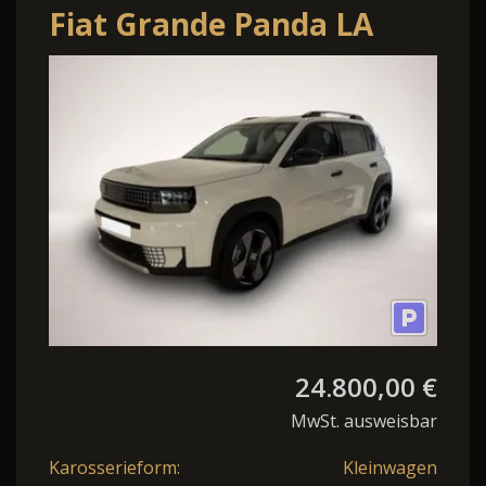
Fiat Grande Panda LA
PRIMA HYBRID 1.2 eDCT
81kW (110PS) Klimaau...
24.800,00 €
MwSt. ausweisbar
Karosserieform:
Kleinwagen