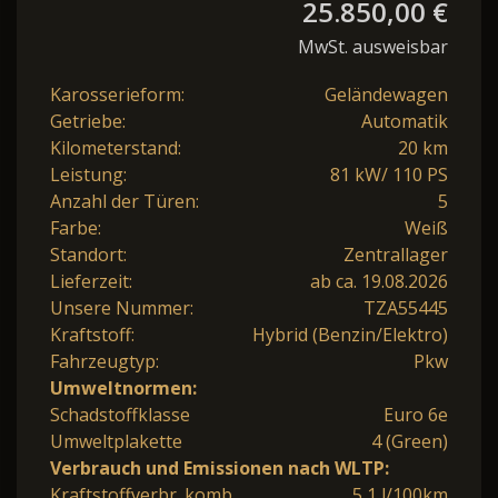
25.850,00 €
MwSt. ausweisbar
Karosserieform:
Geländewagen
Getriebe:
Automatik
Kilometerstand:
20 km
Leistung:
81 kW/ 110 PS
Anzahl der Türen:
5
Farbe:
Weiß
Standort:
Zentrallager
Lieferzeit:
ab ca. 19.08.2026
Unsere Nummer:
TZA55445
Kraftstoff:
Hybrid (Benzin/Elektro)
Fahrzeugtyp:
Pkw
Umweltnormen:
Schadstoffklasse
Euro 6e
Umweltplakette
4 (Green)
Verbrauch und Emissionen nach WLTP:
Kraftstoffverbr. komb.
5,1 l/100km