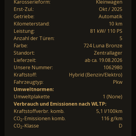
Karosserieform:
Kleinwagen
Erst-Zul.:
Okt / 2025
Getriebe:
Automatik
Kilometerstand:
10 km
Leistung:
81 kW/ 110 PS
Anzahl der Türen:
5
Farbe:
724 Luna Bronze
Standort:
Zentrallager
Lieferzeit:
ab ca. 19.08.2026
Unsere Nummer:
1062980
Kraftstoff:
Hybrid (Benzin/Elektro)
Fahrzeugtyp:
Pkw
Umweltnormen:
Umweltplakette
1 (None)
Verbrauch und Emissionen nach WLTP:
Kraftstoffverbr. komb.
5,1 l/100km
CO
-Emissionen komb.
116 g/km
2
CO
-Klasse
D
2