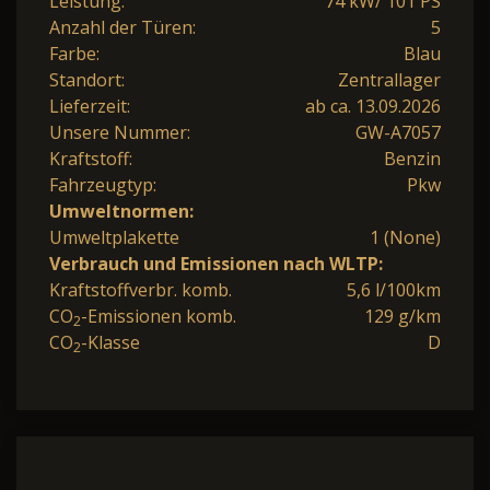
Leistung:
74 kW/ 101 PS
Anzahl der Türen:
5
Farbe:
Blau
Standort:
Zentrallager
Lieferzeit:
ab ca. 13.09.2026
Unsere Nummer:
GW-A7057
Kraftstoff:
Benzin
Fahrzeugtyp:
Pkw
Umweltnormen:
Umweltplakette
1 (None)
Verbrauch und Emissionen nach WLTP:
Kraftstoffverbr. komb.
5,6 l/100km
CO
-Emissionen komb.
129 g/km
2
CO
-Klasse
D
2