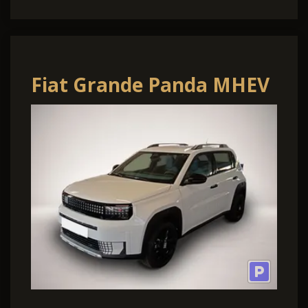
Fiat Grande Panda MHEV
ICON Lenkradheizung
LED-Haupts