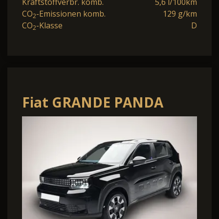
Kraftstoffverbr. komb.
5,6 l/100km
CO
-Emissionen komb.
129 g/km
2
CO
-Klasse
D
2
Fiat GRANDE PANDA
HYBRID 1.2 EDCT
BUSINESS EDITION MJ