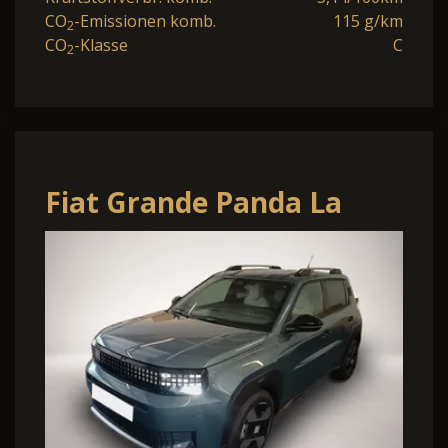
CO
-Emissionen komb.
115 g/km
2
CO
-Klasse
C
2
Fiat Grande Panda La
Prima ICE LED
Rückfahrkam. Freis