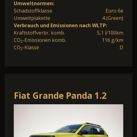
Umweltnormen:
Schadstoffklasse
Euro 6e
Umweltplakette
4 (Green)
Verbrauch und Emissionen nach WLTP:
Kraftstoffverbr. komb.
5,1 l/100km
CO
-Emissionen komb.
116 g/km
2
CO
-Klasse
D
2
Fiat Grande Panda 1.2
eDCT La Prima *LED Navi
Sitzh.*