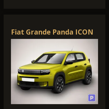
Fiat Grande Panda ICON
CarPlay PixelLED PDC
DigC Temp