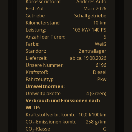
Karosserieform:
Anderes Auto
Erst-Zul.:
Mai / 2026
Getriebe:
Schaltgetriebe
Kilometerstand:
10 km
Leistung:
103 kW/ 140 PS
Anzahl der Türen:
5
Farbe:
Weiß
Standort:
Zentrallager
Lieferzeit:
ab ca. 19.08.2026
Unsere Nummer:
6196
Kraftstoff:
Diesel
Fahrzeugtyp:
Pkw
Umweltnormen:
Umweltplakette
4 (Green)
Verbrauch und Emissionen nach
WLTP:
Kraftstoffverbr. komb.
10,0 l/100km
CO
-Emissionen komb.
258 g/km
2
CO
-Klasse
G
2