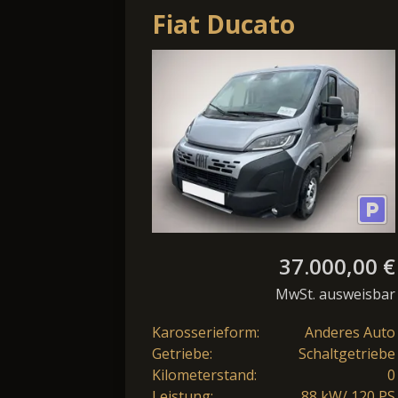
Fiat Ducato
Kastenwagen 30
L2H1 120 Multijet
AHK, Nav
37.000,00 €
MwSt. ausweisbar
Karosserieform:
Anderes Auto
Getriebe:
Schaltgetriebe
Kilometerstand:
0
Leistung:
88 kW/ 120 PS