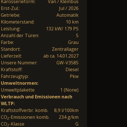
Karosserieform:
Van / Kleinbus
Erst-Zul.:
Jul / 2026
Getriebe:
Automatik
Kilometerstand:
10 km
Leistung:
132 kW/ 179 PS
Anzahl der Türen:
5
Farbe:
Grau
Standort:
Zentrallager
Lieferzeit:
ab ca. 14.01.2027
Unsere Nummer:
GW-V3585
Kraftstoff:
Diesel
Fahrzeugtyp:
Pkw
Umweltnormen:
Umweltplakette
1 (None)
Verbrauch und Emissionen nach
WLTP:
Kraftstoffverbr. komb.
8,9 l/100km
CO
-Emissionen komb.
234 g/km
2
CO
-Klasse
G
2