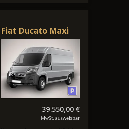
Fiat Ducato Maxi
35 AT8 L3H2
Klimaaut. Kam
7"Display
39.550,00 €
MwSt. ausweisbar