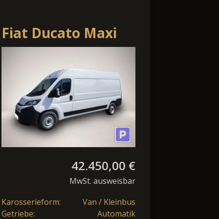
Fiat Ducato Maxi
L3H2 Autm.
(250/251)
42.450,00 €
MwSt. ausweisbar
Karosserieform:
Van / Kleinbus
Getriebe:
Automatik