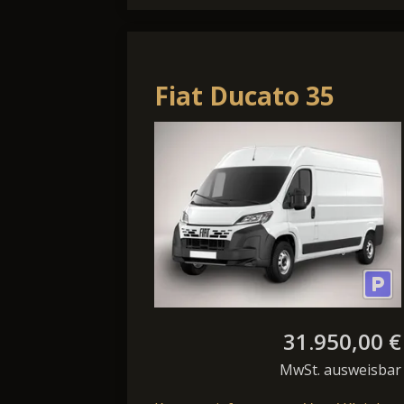
Fiat Ducato 35
L3H2 3S Kam Temp
PDC 5"-DAB
Ersatzrad
31.950,00 €
MwSt. ausweisbar