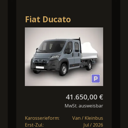
Fiat Ducato
Pritsche DoKa 35
AT L4 7S AHK TechP
Temp
41.650,00 €
MwSt. ausweisbar
Karosserieform:
Van / Kleinbus
Erst-Zul.:
Jul / 2026