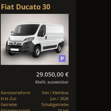
Fiat Ducato 30
L2H1 Kam 270°HFT
Temp PDC
Resvererad
29.050,00 €
MwSt. ausweisbar
Karosserieform:
Van / Kleinbus
Erst-Zul.:
Jun / 2026
Getriebe:
Schaltgetriebe
Kilometerstand:
10 km