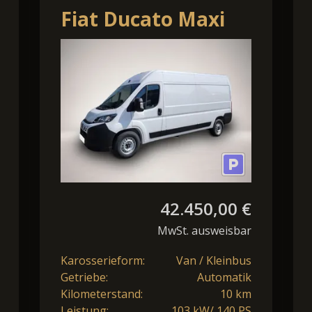
Fiat Ducato Maxi
L3H2 Autm.
(250/251)
42.450,00 €
MwSt. ausweisbar
Karosserieform:
Van / Kleinbus
Getriebe:
Automatik
Kilometerstand:
10 km
Leistung:
103 kW/ 140 PS