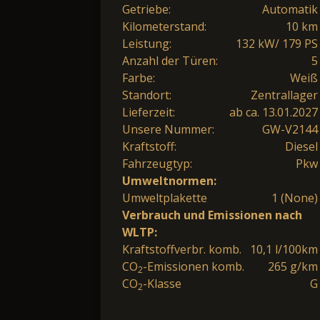
Getriebe:
Automatik
Kilometerstand:
10 km
Leistung:
132 kW/ 179 PS
Anzahl der Türen:
5
Farbe:
Weiß
Standort:
Zentrallager
Lieferzeit:
ab ca. 13.01.2027
Unsere Nummer:
GW-V2144
Kraftstoff:
Diesel
Fahrzeugtyp:
Pkw
Umweltnormen:
Umweltplakette
1 (None)
Verbrauch und Emissionen nach
WLTP:
Kraftstoffverbr. komb.
10,1 l/100km
CO
-Emissionen komb.
265 g/km
2
CO
-Klasse
G
2