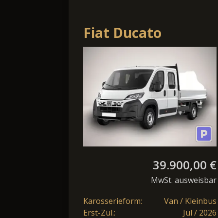
Fiat Ducato
Pritsche DoKa 35
AT L4 7S TechP
Temp Kam
39.900,00 €
MwSt. ausweisbar
Karosserieform:
Van / Kleinbus
Erst-Zul.:
Jul / 2026