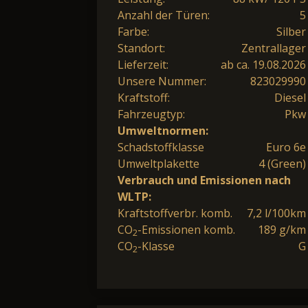
Anzahl der Türen:
5
Farbe:
Silber
Standort:
Zentrallager
Lieferzeit:
ab ca. 19.08.2026
Unsere Nummer:
823029990
Kraftstoff:
Diesel
Fahrzeugtyp:
Pkw
Umweltnormen:
Schadstoffklasse
Euro 6e
Umweltplakette
4 (Green)
Verbrauch und Emissionen nach
WLTP:
Kraftstoffverbr. komb.
7,2 l/100km
CO
-Emissionen komb.
189 g/km
2
CO
-Klasse
G
2