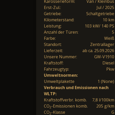
Karosserieform:
Van / Kleinbus
Erst-Zul.:
Jul / 2025
Getriebe:
Schaltgetriebe
Kilometerstand:
10 km
Leistung:
103 kW/ 140 PS
Anzahl der Türen:
5
Farbe:
Weiß
Standort:
Zentrallager
Lieferzeit:
ab ca. 25.09.2026
Unsere Nummer:
GW-V1910
Kraftstoff:
Diesel
Fahrzeugtyp:
Pkw
Umweltnormen:
Umweltplakette
1 (None)
Verbrauch und Emissionen nach
WLTP:
Kraftstoffverbr. komb.
7,8 l/100km
CO
-Emissionen komb.
205 g/km
2
CO
-Klasse
G
2