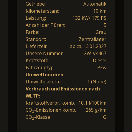
Getriebe:
Automatik
Kilometerstand:
10 km
Leistung:
132 kW/ 179 PS
Anzahl der Türen:
5
Farbe:
Grau
Standort:
Zentrallager
Lieferzeit:
ab ca. 13.01.2027
Unsere Nummer:
GW-V4467
Kraftstoff:
Diesel
Fahrzeugtyp:
Pkw
Umweltnormen:
Umweltplakette
1 (None)
Verbrauch und Emissionen nach
WLTP:
Kraftstoffverbr. komb.
10,1 l/100km
CO
-Emissionen komb.
265 g/km
2
CO
-Klasse
G
2