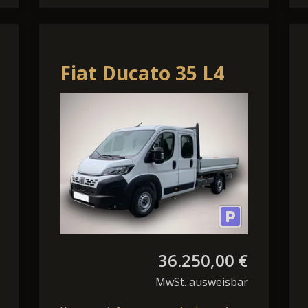
Fiat Ducato 35 L4
DoKa Prit.140
Maxi,Klima,PDC,Kam,7S
36.250,00 €
MwSt. ausweisbar