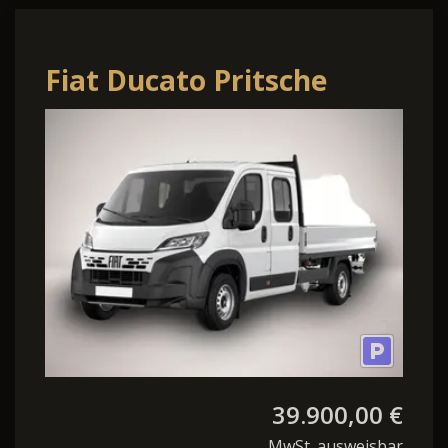
Fiat Ducato Pritsche
DoKa 35 AT L4 7S TechP
Temp Kam
39.900,00 €
MwSt. ausweisbar