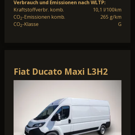
Verbrauch und Emissionen nach WLTP:
Kraftstoffverbr. komb.
10,1 l/100km
CO
-Emissionen komb.
265 g/km
2
CO
-Klasse
G
2
Fiat Ducato Maxi L3H2
Autm. (250/251)