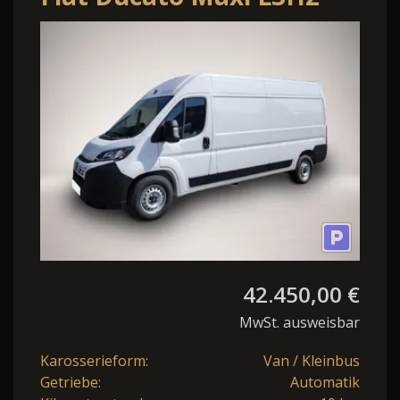
Autm. (250/251)
42.450,00 €
MwSt. ausweisbar
Karosserieform:
Van / Kleinbus
Getriebe:
Automatik