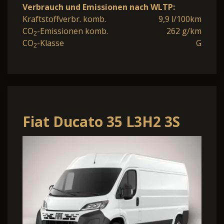
Verbrauch und Emissionen nach WLTP:
Kraftstoffverbr. komb.
9,9 l/100km
CO
-Emissionen komb.
262 g/km
2
CO
-Klasse
G
2
Fiat Ducato 35 L3H2 3S
Kam Temp PDC 5"-DAB
Ersatzrad