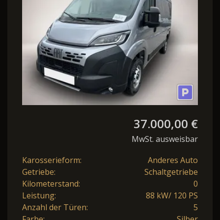
Nav
37.000,00 €
MwSt. ausweisbar
Karosserieform:
Anderes Auto
Getriebe:
Schaltgetriebe
Kilometerstand:
0
Leistung:
88 kW/ 120 PS
Anzahl der Türen:
5
Farbe:
Silber