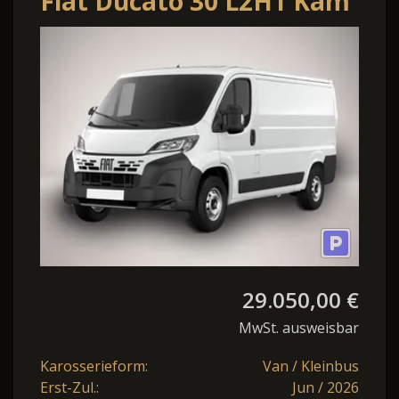
Fiat Ducato 30 L2H1 Kam
270°HFT Temp PDC
Resvererad
29.050,00 €
MwSt. ausweisbar
Karosserieform:
Van / Kleinbus
Erst-Zul.:
Jun / 2026