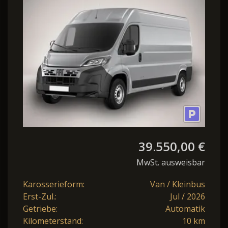
7"Display
39.550,00 €
MwSt. ausweisbar
Karosserieform:
Van / Kleinbus
Erst-Zul.:
Jul / 2026
Getriebe:
Automatik
Kilometerstand:
10 km