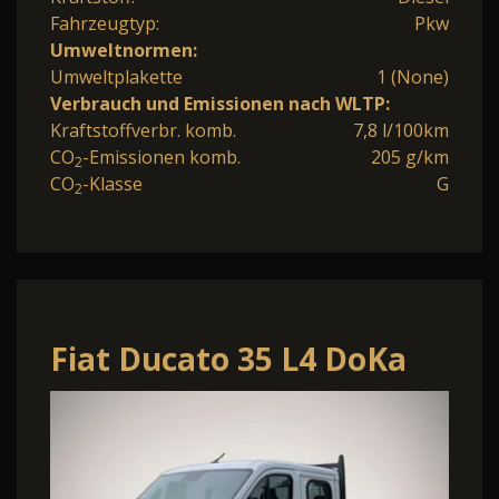
Fahrzeugtyp:
Pkw
Umweltnormen:
Umweltplakette
1 (None)
Verbrauch und Emissionen nach WLTP:
Kraftstoffverbr. komb.
7,8 l/100km
CO
-Emissionen komb.
205 g/km
2
CO
-Klasse
G
2
Fiat Ducato 35 L4 DoKa
Prit.140
Maxi,Klima,PDC,Kam,7S