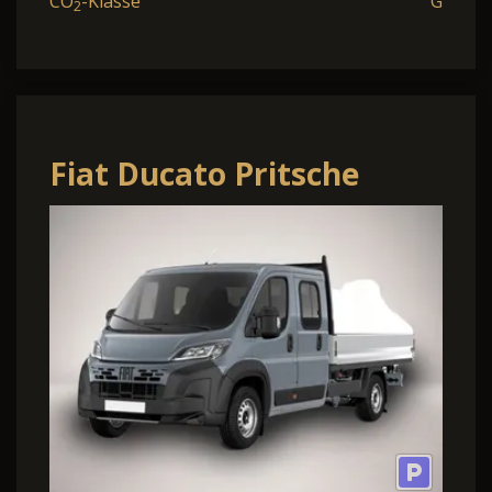
CO
-Klasse
G
2
Fiat Ducato Pritsche
DoKa 35 AT L4 7S AHK
TechP Temp