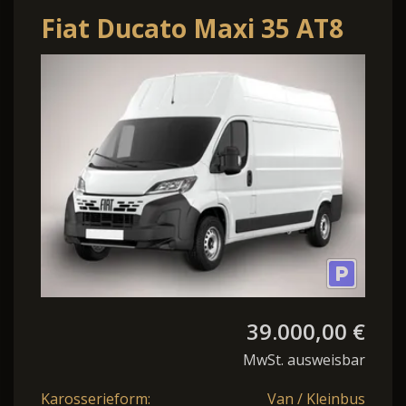
Fiat Ducato Maxi 35 AT8
L3H3 7"Display AppCo
270°HFT
39.000,00 €
MwSt. ausweisbar
Karosserieform:
Van / Kleinbus