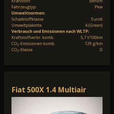
Kraftstoff:
Benzin
Fahrzeugtyp:
Pkw
Umweltnormen:
Schadstoffklasse
Euro6
Umweltplakette
4 (Green)
Verbrauch und Emissionen nach WLTP:
Kraftstoffverbr. komb.
5,7 l/100km
CO
-Emissionen komb.
129 g/km
2
CO
-Klasse
D
2
Fiat 500X 1.4 Multiair
Automatik 4x4 Cross Plus
Pano