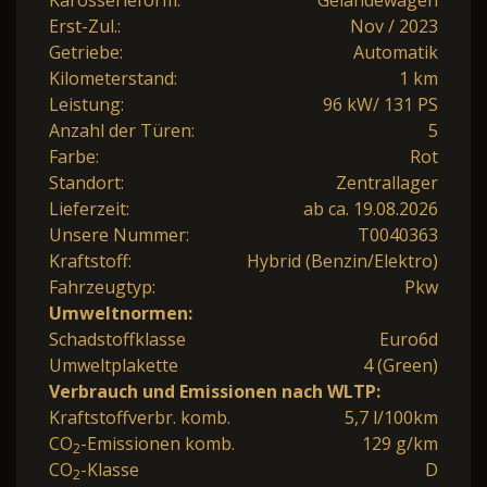
Erst-Zul.:
Nov / 2023
Getriebe:
Automatik
Kilometerstand:
1 km
Leistung:
96 kW/ 131 PS
Anzahl der Türen:
5
Farbe:
Rot
Standort:
Zentrallager
Lieferzeit:
ab ca. 19.08.2026
Unsere Nummer:
T0040363
Kraftstoff:
Hybrid (Benzin/Elektro)
Fahrzeugtyp:
Pkw
Umweltnormen:
Schadstoffklasse
Euro6d
Umweltplakette
4 (Green)
Verbrauch und Emissionen nach WLTP:
Kraftstoffverbr. komb.
5,7 l/100km
CO
-Emissionen komb.
129 g/km
2
CO
-Klasse
D
2