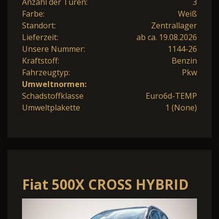
Anzahl der Türen:
3
Farbe:
Weiß
Standort:
Zentrallager
Lieferzeit:
ab ca. 19.08.2026
Unsere Nummer:
1144-26
Kraftstoff:
Benzin
Fahrzeugtyp:
Pkw
Umweltnormen:
Schadstoffklasse
Euro6d-TEMP
Umweltplakette
1 (None)
Fiat 500X CROSS HYBRID
1.5 GSE 96kW