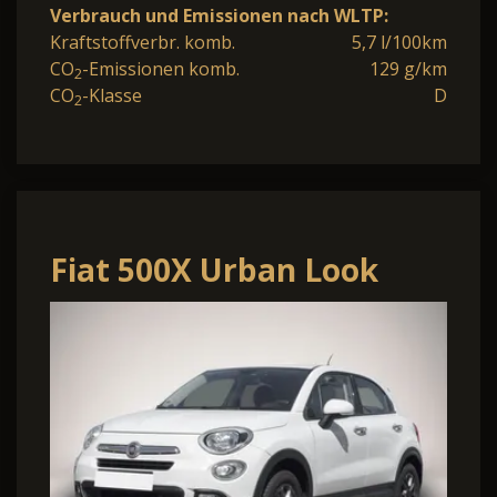
Verbrauch und Emissionen nach WLTP:
Kraftstoffverbr. komb.
5,7 l/100km
CO
-Emissionen komb.
129 g/km
2
CO
-Klasse
D
2
Fiat 500X Urban Look
Dyn. Kurvenlicht
Mehrzonenklima