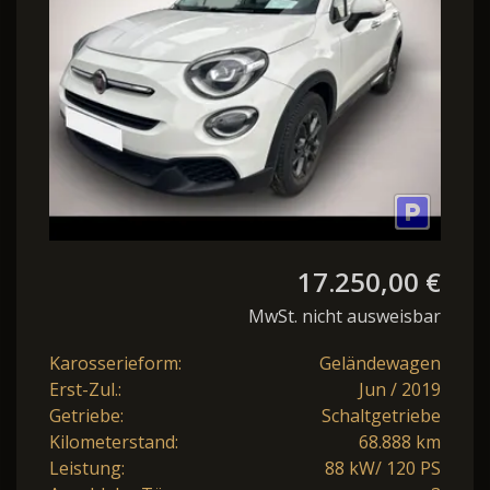
Apple CarP
17.250,00 €
MwSt. nicht ausweisbar
Karosserieform:
Geländewagen
Erst-Zul.:
Jun / 2019
Getriebe:
Schaltgetriebe
Kilometerstand:
68.888 km
Leistung:
88 kW/ 120 PS