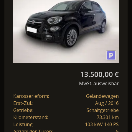
(140PS) Si...
13.500,00 €
MwSt. ausweisbar
Karosserieform:
Geländewagen
Erst-Zul.:
Aug / 2016
Getriebe:
Schaltgetriebe
Kilometerstand:
73.301 km
Leistung:
103 kW/ 140 PS
Anzahl der Türen:
5