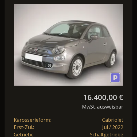
Dolcevita
16.400,00 €
MwSt. ausweisbar
Karosserieform:
Cabriolet
Erst-Zul.:
Jul / 2022
Getriebe:
Schaltgetriebe