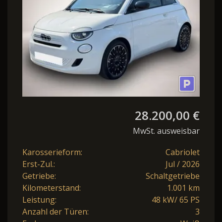
28.200,00 €
MwSt. ausweisbar
Karosserieform:
Cabriolet
Erst-Zul.:
Jul / 2026
Getriebe:
Schaltgetriebe
Kilometerstand:
1.001 km
Leistung:
48 kW/ 65 PS
Anzahl der Türen:
3