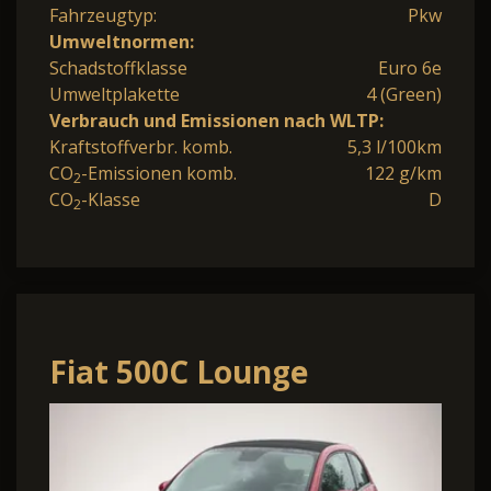
Fahrzeugtyp:
Pkw
Umweltnormen:
Schadstoffklasse
Euro 6e
Umweltplakette
4 (Green)
Verbrauch und Emissionen nach WLTP:
Kraftstoffverbr. komb.
5,3 l/100km
CO
-Emissionen komb.
122 g/km
2
CO
-Klasse
D
2
Fiat 500C Lounge
Bluetooth Klima
Einparkhilfe