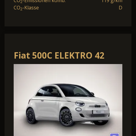
CO
-Emissionen komb.
119 g/km
2
CO
-Klasse
D
2
Fiat 500C ELEKTRO 42
KWH LA PRIMA MJ26