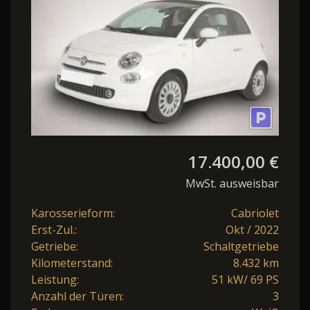
17.400,00 €
MwSt. ausweisbar
Karosserieform:
Cabriolet
Erst-Zul.:
Okt / 2022
Getriebe:
Schaltgetriebe
Kilometerstand:
8.432 km
Leistung:
51 kW/ 69 PS
Anzahl der Türen:
3