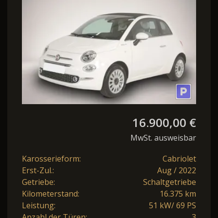
16.900,00 €
MwSt. ausweisbar
Karosserieform:
Cabriolet
Erst-Zul.:
Aug / 2022
Getriebe:
Schaltgetriebe
Kilometerstand:
16.375 km
Leistung:
51 kW/ 69 PS
Anzahl der Türen:
3