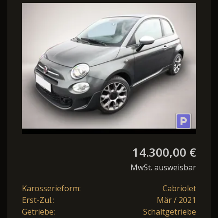
Rockstar Nav 7TFT PDC
16Z NSW
14.300,00 €
MwSt. ausweisbar
Karosserieform:
Cabriolet
Erst-Zul.:
Mär / 2021
Getriebe:
Schaltgetriebe