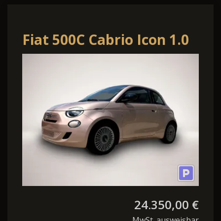
Fiat 500C Cabrio Icon 1.0
FireFly *Klimaauto Alu
PDC*
24.350,00 €
MwSt. ausweisbar