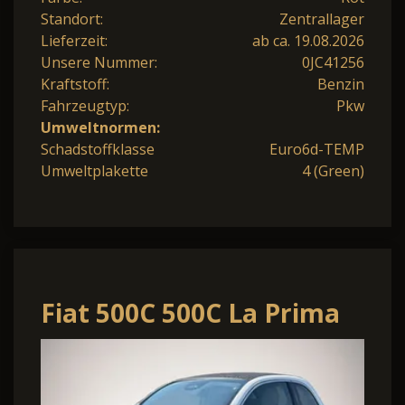
Standort:
Zentrallager
Lieferzeit:
ab ca. 19.08.2026
Unsere Nummer:
0JC41256
Kraftstoff:
Benzin
Fahrzeugtyp:
Pkw
Umweltnormen:
Schadstoffklasse
Euro6d-TEMP
Umweltplakette
4 (Green)
Fiat 500C 500C La Prima
Hybrid
Cabrio+Kamera+17"LM+LE