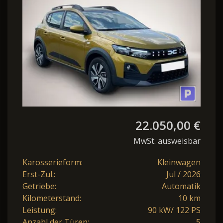
Expression SHZ+RF
22.050,00 €
MwSt. ausweisbar
Karosserieform:
Kleinwagen
Erst-Zul.:
Jul / 2026
Getriebe:
Automatik
Kilometerstand:
10 km
Leistung:
90 kW/ 122 PS
Anzahl der Türen:
5