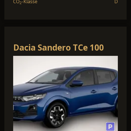
CO
-Klasse
D
2
Dacia Sandero TCe 100
Journey SHZ RFK PDC LED