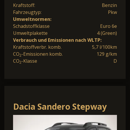
Kraftstoff:
Benzin
Fahrzeugtyp:
Pkw
Umweltnormen:
Schadstoffklasse
Euro 6e
Umweltplakette
4 (Green)
Verbrauch und Emissionen nach WLTP:
Kraftstoffverbr. komb.
5,7 l/100km
CO
-Emissionen komb.
129 g/km
2
CO
-Klasse
D
2
Dacia Sandero Stepway
ECO-G 120 auto