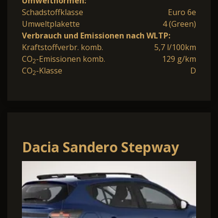
Umweltnormen:
Schadstoffklasse
Euro 6e
Umweltplakette
4 (Green)
Verbrauch und Emissionen nach WLTP:
Kraftstoffverbr. komb.
5,7 l/100km
CO
-Emissionen komb.
129 g/km
2
CO
-Klasse
D
2
Dacia Sandero Stepway
Expression Step Facelift
ECO-G 120 AT E.