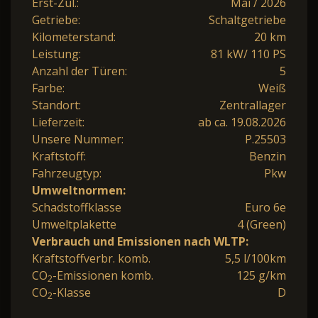
Erst-Zul.:
Mai / 2026
Getriebe:
Schaltgetriebe
Kilometerstand:
20 km
Leistung:
81 kW/ 110 PS
Anzahl der Türen:
5
Farbe:
Weiß
Standort:
Zentrallager
Lieferzeit:
ab ca. 19.08.2026
Unsere Nummer:
P.25503
Kraftstoff:
Benzin
Fahrzeugtyp:
Pkw
Umweltnormen:
Schadstoffklasse
Euro 6e
Umweltplakette
4 (Green)
Verbrauch und Emissionen nach WLTP:
Kraftstoffverbr. komb.
5,5 l/100km
CO
-Emissionen komb.
125 g/km
2
CO
-Klasse
D
2