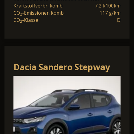
Kraftstoffverbr. komb.
7,2 l/100km
CO
-Emissionen komb.
117 g/km
2
CO
-Klasse
D
2
Dacia Sandero Stepway
TCe 110 Expression SHZ
Klima