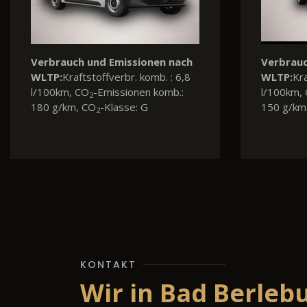
h
Verbrauch und Emissionen nach
6
WLTP:
Kraftstoffverbr. komb. : 5,8
l/100km, CO
-Emissionen komb.:
2
116 g/km, CO
-Klasse: D
2
KONTAKT
Wir in Bad Berleb