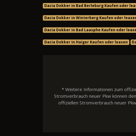
Dacia Dokker in Bad Berleburg Kaufen oder le
Dacia Dokker in Winterberg Kaufen oder lease
Dacia Dokker in Bad Laasphe Kaufen oder leas
Dacia Dokker in Haiger Kaufen oder leasen
Da
* Weitere Informationen zum offizie
Stromverbrauch neuer Pkw können dem 'L
offiziellen Stromverbrauch neuer Pk