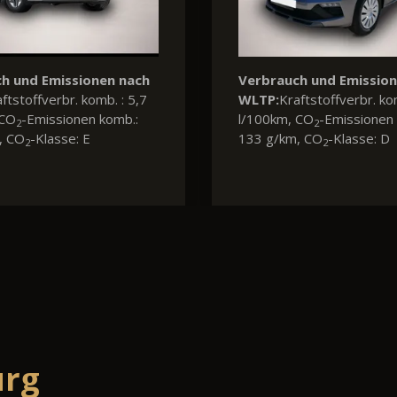
Verbrauch und Emis
WLTP:
Kraftstoffverbr
l/100km, CO
-Emissi
2
122 g/km, CO
-Klass
2
urg