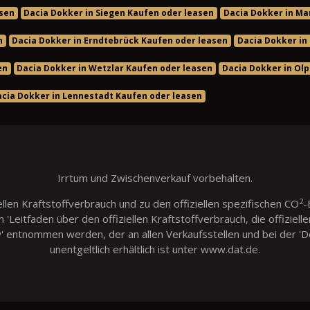
asen
Dacia Dokker in Siegen Kaufen oder leasen
Dacia Dokker in Ma
n
Dacia Dokker in Erndtebrück Kaufen oder leasen
Dacia Dokker in
en
Dacia Dokker in Wetzlar Kaufen oder leasen
Dacia Dokker in Ol
cia Dokker in Lennestadt Kaufen oder leasen
Irrtum und Zwischenverkauf vorbehalten.
2
llen Kraftstoffverbrauch und zu den offiziellen spezifischen CO
-
eitfaden über den offiziellen Kraftstoffverbrauch, die offiziell
w' entnommen werden, der an allen Verkaufsstellen und bei der
unentgeltlich erhältlich ist unter www.dat.de.