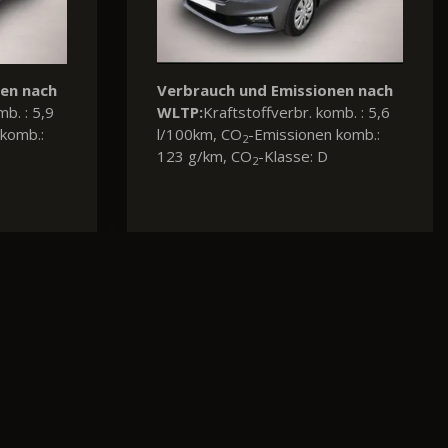
sionen nach
Verbrauch und Emissionen nach
. komb. : 5,4
WLTP:
Kraftstoffverbr. komb. : 6,2
onen komb.:
l/100km, CO
-Emissionen komb.:
2
e: D
140 g/km, CO
-Klasse: E
2