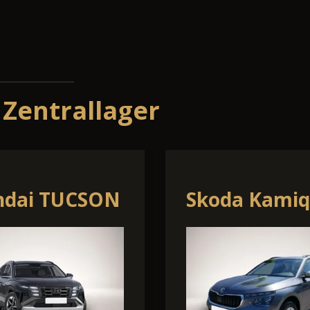
 Zentrallager
lkswagen T7
Hyundai i
ltivan