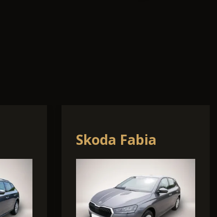
20
Nissan Qashqai