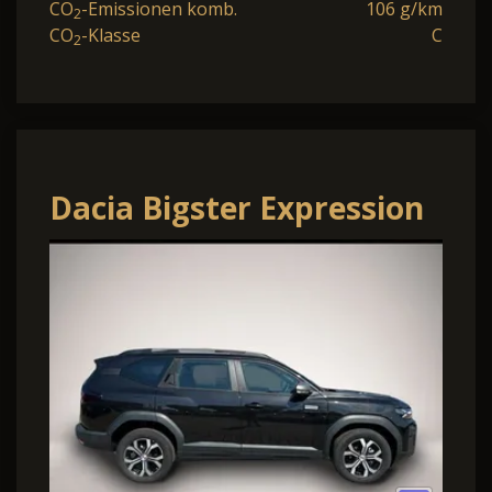
CO
-Emissionen komb.
106 g/km
2
CO
-Klasse
C
2
Dacia Bigster Expression
SHZ LKHZ 360° TCe 140
Expression SHZ.