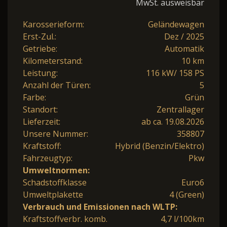
MwSt. ausweisbar
Karosserieform:
Geländewagen
Erst-Zul.:
Dez / 2025
Getriebe:
Automatik
Kilometerstand:
10 km
Leistung:
116 kW/ 158 PS
Anzahl der Türen:
5
Farbe:
Grün
Standort:
Zentrallager
Lieferzeit:
ab ca. 19.08.2026
Unsere Nummer:
358807
Kraftstoff:
Hybrid (Benzin/Elektro)
Fahrzeugtyp:
Pkw
Umweltnormen:
Schadstoffklasse
Euro6
Umweltplakette
4 (Green)
Verbrauch und Emissionen nach WLTP:
Kraftstoffverbr. komb.
4,7 l/100km