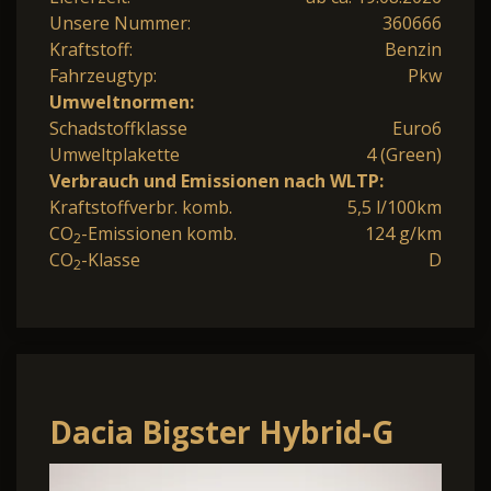
Unsere Nummer:
360666
Kraftstoff:
Benzin
Fahrzeugtyp:
Pkw
Umweltnormen:
Schadstoffklasse
Euro6
Umweltplakette
4 (Green)
Verbrauch und Emissionen nach WLTP:
Kraftstoffverbr. komb.
5,5 l/100km
CO
-Emissionen komb.
124 g/km
2
CO
-Klasse
D
2
Dacia Bigster Hybrid-G
150PS 4x4 6-Gang-DCT