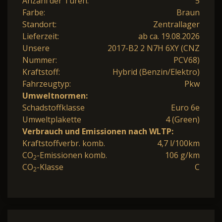
Anzahl der Türen:
5
Farbe:
Braun
Standort:
Zentrallager
Lieferzeit:
ab ca. 19.08.2026
Unsere
2017-B2 2 N7H 6XY (CNZ
Nummer:
PCV68)
Kraftstoff:
Hybrid (Benzin/Elektro)
Fahrzeugtyp:
Pkw
Umweltnormen:
Schadstoffklasse
Euro 6e
Umweltplakette
4 (Green)
Verbrauch und Emissionen nach WLTP:
Kraftstoffverbr. komb.
4,7 l/100km
CO
-Emissionen komb.
106 g/km
2
CO
-Klasse
C
2