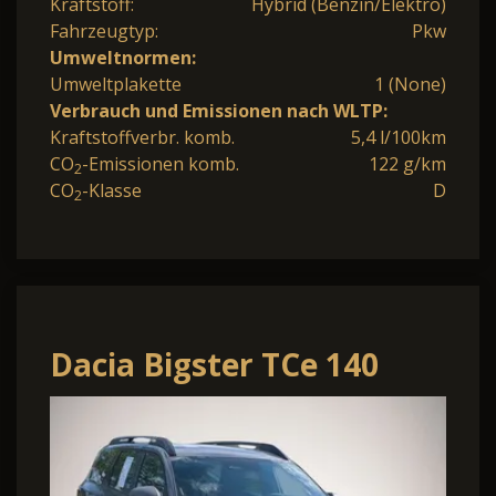
Kraftstoff:
Hybrid (Benzin/Elektro)
Fahrzeugtyp:
Pkw
Umweltnormen:
Umweltplakette
1 (None)
Verbrauch und Emissionen nach WLTP:
Kraftstoffverbr. komb.
5,4 l/100km
CO
-Emissionen komb.
122 g/km
2
CO
-Klasse
D
2
Dacia Bigster TCe 140
Expression SHZ LKHZ
Navi