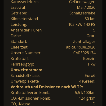
Karosserieform:
Geländewagen
Erst-Zul.:
Mai / 2026
Getriebe:
Schaltgetriebe
Kilometerstand:
50 km
Leistung:
103 kW/ 140 PS
Anzahl der Türen:
5
Farbe:
Grau
Standort:
Zentrallager
Lieferzeit:
ab ca. 19.08.2026
Unsere Nummer:
CAR3028134
Kraftstoff:
Benzin
Fahrzeugtyp:
Pkw
Umweltnormen:
Schadstoffklasse
Euro6
Umweltplakette
4 (Green)
Verbrauch und Emissionen nach WLTP:
Kraftstoffverbr. komb.
5,5 l/100km
CO
-Emissionen komb.
124 g/km
2
CO
-Klasse
D
2