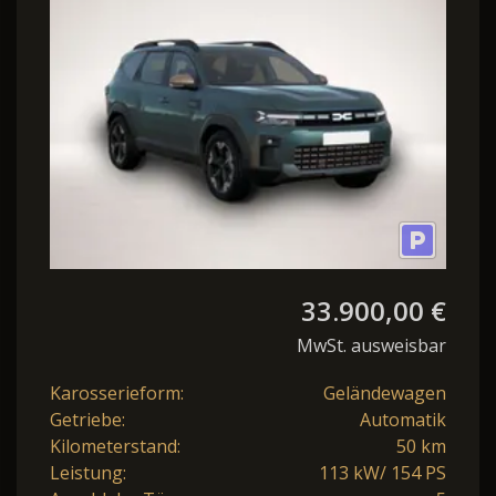
33.900,00 €
MwSt. ausweisbar
Karosserieform:
Geländewagen
Getriebe:
Automatik
Kilometerstand:
50 km
Leistung:
113 kW/ 154 PS