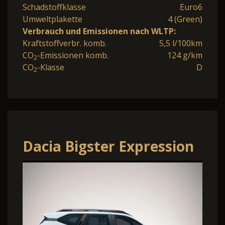
Schadstoffklasse
Euro6
Umweltplakette
4 (Green)
Verbrauch und Emissionen nach WLTP:
Kraftstoffverbr. komb.
5,5 l/100km
CO
-Emissionen komb.
124 g/km
2
CO
-Klasse
D
2
Dacia Bigster Expression
SHZ+MV-Kamera+LED
TCe 140 Expression.