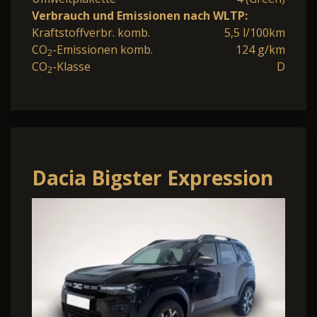
Verbrauch und Emissionen nach WLTP:
Kraftstoffverbr. komb.
5,5 l/100km
CO
-Emissionen komb.
124 g/km
2
CO
-Klasse
D
2
Dacia Bigster Expression
140 mild Hybrid 103kW
(140PS) Radi...