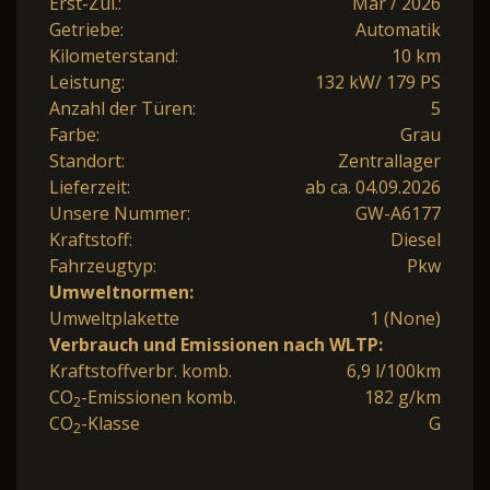
Erst-Zul.:
Mär / 2026
Getriebe:
Automatik
Kilometerstand:
10 km
Leistung:
132 kW/ 179 PS
Anzahl der Türen:
5
Farbe:
Grau
Standort:
Zentrallager
Lieferzeit:
ab ca. 04.09.2026
Unsere Nummer:
GW-A6177
Kraftstoff:
Diesel
Fahrzeugtyp:
Pkw
Umweltnormen:
Umweltplakette
1 (None)
Verbrauch und Emissionen nach WLTP:
Kraftstoffverbr. komb.
6,9 l/100km
CO
-Emissionen komb.
182 g/km
2
CO
-Klasse
G
2