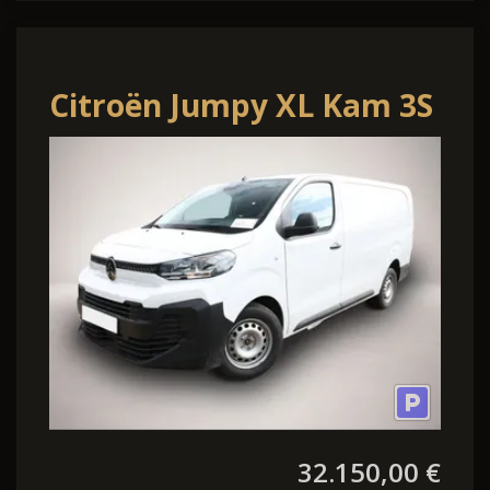
Citroën Jumpy XL Kam 3S
AHK SHZ CarP
Heckklappe Holz PDC
32.150,00 €