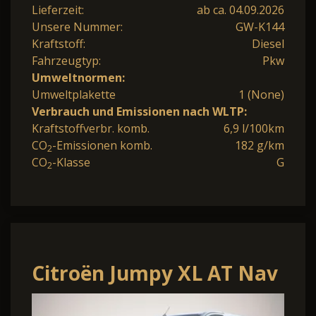
Lieferzeit:
ab ca. 04.09.2026
Unsere Nummer:
GW-K144
Kraftstoff:
Diesel
Fahrzeugtyp:
Pkw
Umweltnormen:
Umweltplakette
1 (None)
Verbrauch und Emissionen nach WLTP:
Kraftstoffverbr. komb.
6,9 l/100km
CO
-Emissionen komb.
182 g/km
2
CO
-Klasse
G
2
Citroën Jumpy XL AT Nav
WinterP Kam AHK