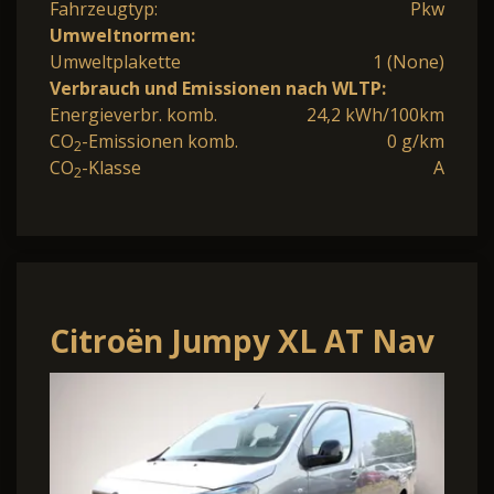
Fahrzeugtyp:
Pkw
Umweltnormen:
Umweltplakette
1 (None)
Verbrauch und Emissionen nach WLTP:
Energieverbr. komb.
24,2 kWh/100km
CO
-Emissionen komb.
0 g/km
2
CO
-Klasse
A
2
Citroën Jumpy XL AT Nav
WinterP Kam AHK
ModuW Holz Style