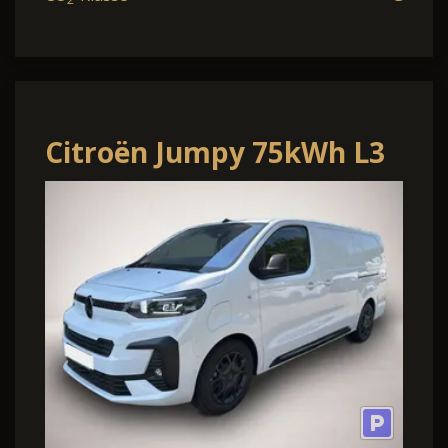
Citroën Jumpy 75kWh L3
Kam Nav WinterP 11kW-
OBC CarP HFT