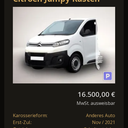
Club 1.5D*Temp PDC
MirrorLink Klima
16.500,00 €
MwSt. ausweisbar
Karosserieform:
Anderes Auto
Erst-Zul.:
Nov / 2021