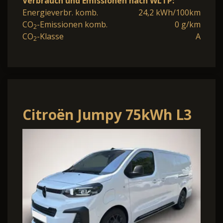
Verbrauch und Emissionen nach WLTP:
Energieverbr. komb.
24,2 kWh/100km
CO
-Emissionen komb.
0 g/km
2
CO
-Klasse
A
2
Citroën Jumpy 75kWh L3
Kam Nav WinterP 11kW-
OBC CarP HFT