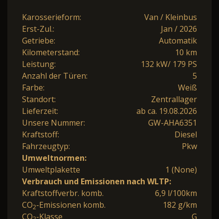
Karosserieform:
Van / Kleinbus
Erst-Zul.:
Jan / 2026
Getriebe:
Automatik
Kilometerstand:
10 km
Leistung:
132 kW/ 179 PS
Anzahl der Türen:
5
Farbe:
Weiß
Standort:
Zentrallager
Lieferzeit:
ab ca. 19.08.2026
Unsere Nummer:
GW-AHA6351
Kraftstoff:
Diesel
Fahrzeugtyp:
Pkw
Umweltnormen:
Umweltplakette
1 (None)
Verbrauch und Emissionen nach WLTP:
Kraftstoffverbr. komb.
6,9 l/100km
CO
-Emissionen komb.
182 g/km
2
CO
-Klasse
G
2