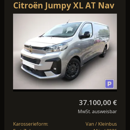
Citroën Jumpy XL AT Nav
WinterP Kam AHK
ModuW Holz Style
37.100,00 €
MwSt. ausweisbar
Karosserieform:
Van / Kleinbus