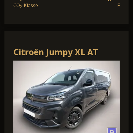
CO
-Klasse
F
2
Citroën Jumpy XL AT
WinterP Kam AHK
ModuWork Holz StyleP