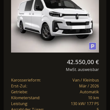
Keyl Nav
42.550,00 €
MwSt. ausweisbar
Karosserieform:
Van / Kleinbus
Erst-Zul.:
Mär / 2026
Getriebe:
Automatik
Kilometerstand:
10 km
Leistung:
130 kW/ 177 PS
Anzahl der Türen:
5