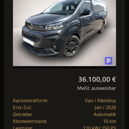
ModuW Holz Style
36.100,00 €
MwSt. ausweisbar
Karosserieform:
Van / Kleinbus
Erst-Zul.:
Jan / 2026
Getriebe:
Automatik
Kilometerstand:
10 km
Leistung:
110 kW/ 150 PS