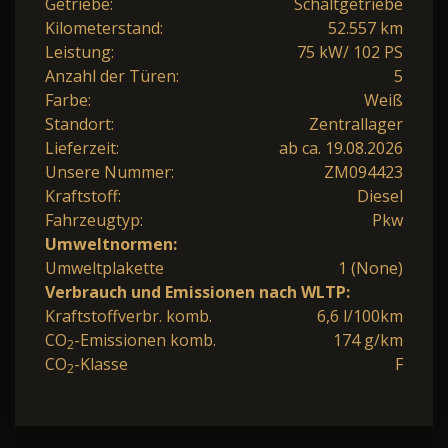
Getriebe:
Schaltgetriebe
Kilometerstand:
52.557 km
Leistung:
75 kW/ 102 PS
Anzahl der Türen:
5
Farbe:
Weiß
Standort:
Zentrallager
Lieferzeit:
ab ca. 19.08.2026
Unsere Nummer:
ZM094423
Kraftstoff:
Diesel
Fahrzeugtyp:
Pkw
Umweltnormen:
Umweltplakette
1 (None)
Verbrauch und Emissionen nach WLTP:
Kraftstoffverbr. komb.
6,6 l/100km
CO
-Emissionen komb.
174 g/km
2
CO
-Klasse
F
2