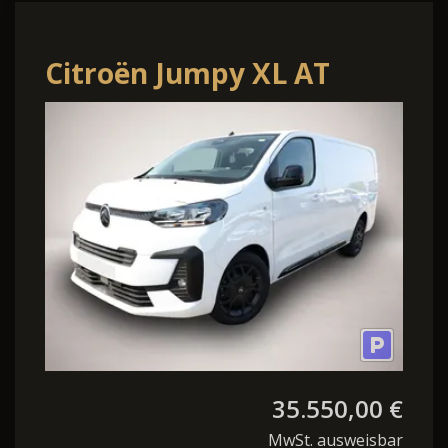
Citroën Jumpy XL AT
WinterP Kam AHK
ModuWork Holz StyleP
35.550,00 €
MwSt. ausweisbar