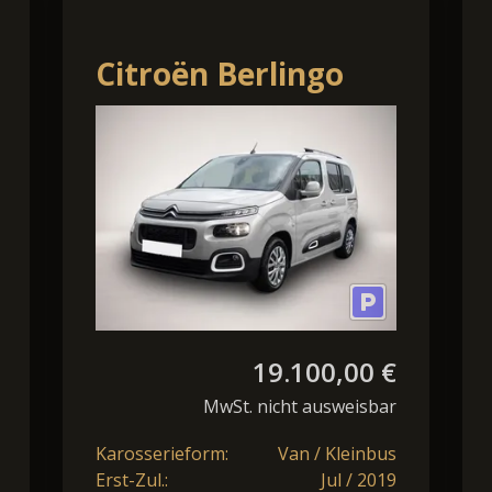
Citroën Berlingo
Shine M HUD AHK-
abnehmbar Navi
Apple Ca
19.100,00 €
MwSt. nicht ausweisbar
Karosserieform:
Van / Kleinbus
Erst-Zul.:
Jul / 2019