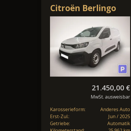
Citroën Berlingo
Kasten L2 AT Navi
Kamera PDC v+h
21.450,00 €
MwSt. ausweisbar
Karosserieform:
Anderes Auto
Erst-Zul.:
Jun / 2025
Getriebe:
Automatik
Kilometerstand:
25.962 km