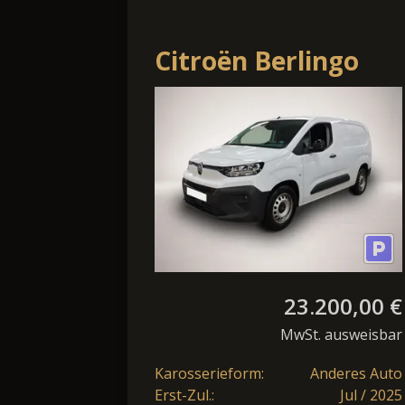
Citroën Berlingo
Kasten L2 AT Navi
Kamera PDC v+h
NSW
23.200,00 €
MwSt. ausweisbar
Karosserieform:
Anderes Auto
Erst-Zul.:
Jul / 2025