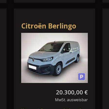
Citroën Berlingo
Kasten L2 Navi
Kamera PDC v+h
20.300,00 €
MwSt. ausweisbar