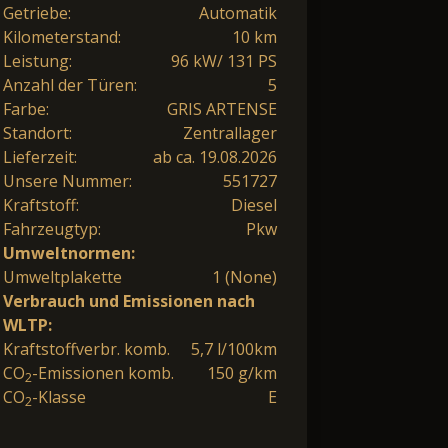
Getriebe:
Automatik
Kilometerstand:
10 km
Leistung:
96 kW/ 131 PS
Anzahl der Türen:
5
Farbe:
GRIS ARTENSE
Standort:
Zentrallager
Lieferzeit:
ab ca. 19.08.2026
Unsere Nummer:
551727
Kraftstoff:
Diesel
Fahrzeugtyp:
Pkw
Umweltnormen:
Umweltplakette
1 (None)
Verbrauch und Emissionen nach
WLTP:
Kraftstoffverbr. komb.
5,7 l/100km
CO
-Emissionen komb.
150 g/km
2
CO
-Klasse
E
2