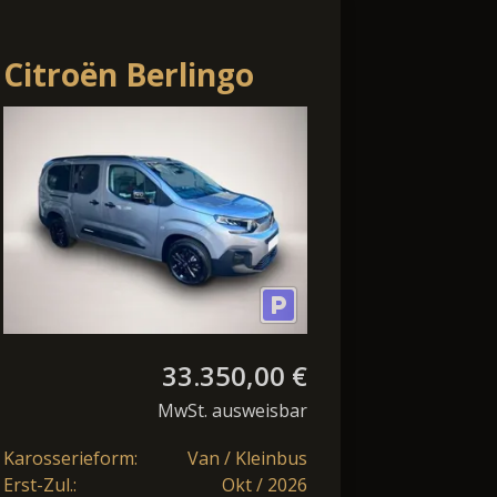
Citroën Berlingo
M1 Taille BlueHDi
130 S&S EAT8 MAX
(7-seats) 96.
33.350,00 €
MwSt. ausweisbar
Karosserieform:
Van / Kleinbus
Erst-Zul.:
Okt / 2026