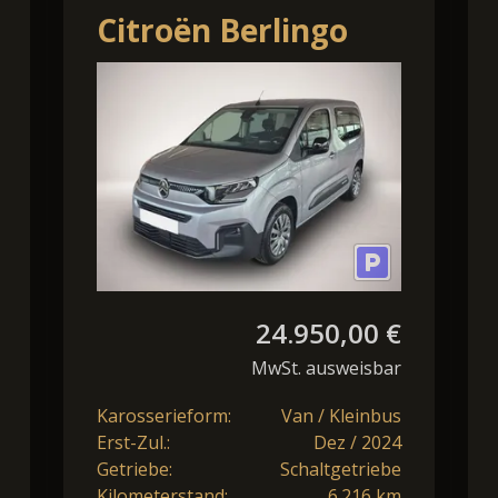
Citroën Berlingo
Plus M Shz Kamera
Tempomat
24.950,00 €
MwSt. ausweisbar
Karosserieform:
Van / Kleinbus
Erst-Zul.:
Dez / 2024
Getriebe:
Schaltgetriebe
Kilometerstand:
6.216 km