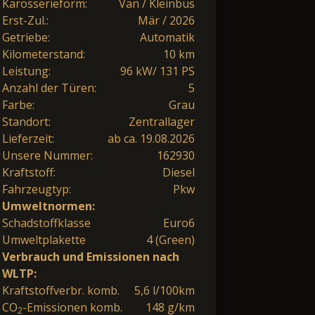
Karosserieform:
Van / Kleinbus
Erst-Zul.:
Mär / 2026
Getriebe:
Automatik
Kilometerstand:
10 km
Leistung:
96 kW/ 131 PS
Anzahl der Türen:
5
Farbe:
Grau
Standort:
Zentrallager
Lieferzeit:
ab ca. 19.08.2026
Unsere Nummer:
162930
Kraftstoff:
Diesel
Fahrzeugtyp:
Pkw
Umweltnormen:
Schadstoffklasse
Euro6
Umweltplakette
4 (Green)
Verbrauch und Emissionen nach
WLTP:
Kraftstoffverbr. komb.
5,6 l/100km
CO
-Emissionen komb.
148 g/km
2