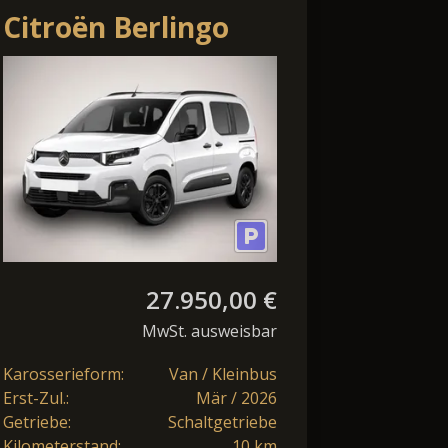
Citroën Berlingo
PKW MAX Nav Keyl
Kam PrivG 16Z DigC
LED
27.950,00 €
MwSt. ausweisbar
Karosserieform:
Van / Kleinbus
Erst-Zul.:
Mär / 2026
Getriebe:
Schaltgetriebe
Kilometerstand:
10 km