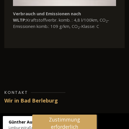
Verbrauch und Emissionen nach
WLTP:
Kraftstoffverbr. komb. : 4,8 l/100km, CO
-
2
Emissionen komb.: 109 g/km, CO
-Klasse: C
2
KONTAKT
Wir in Bad Berleburg
Zustimmung
Günther Autos & Service
erforderlich
Limburgstraße 39, 57319 Bad Berleburg