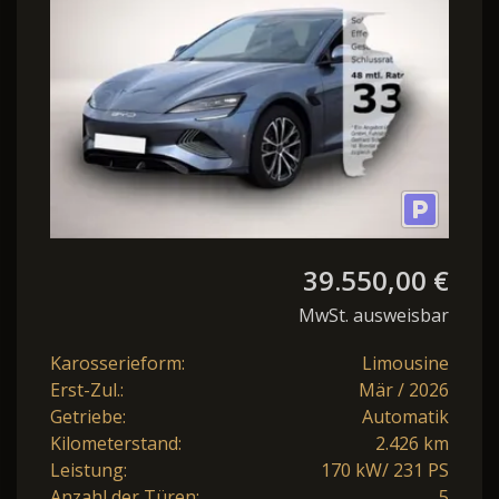
360°Ka Sitzbelüft
Dynaudio
39.550,00 €
MwSt. ausweisbar
Karosserieform:
Limousine
Erst-Zul.:
Mär / 2026
Getriebe:
Automatik
Kilometerstand:
2.426 km
Leistung:
170 kW/ 231 PS
Anzahl der Türen:
5