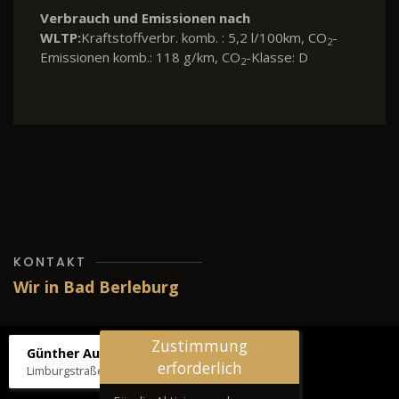
Verbrauch und Emissionen nach
WLTP:
Kraftstoffverbr. komb. : 5,2 l/100km, CO
-
2
Emissionen komb.: 118 g/km, CO
-Klasse: D
2
KONTAKT
Wir in Bad Berleburg
Zustimmung
Günther Autos & Service
erforderlich
Limburgstraße 39, 57319 Bad Berleburg