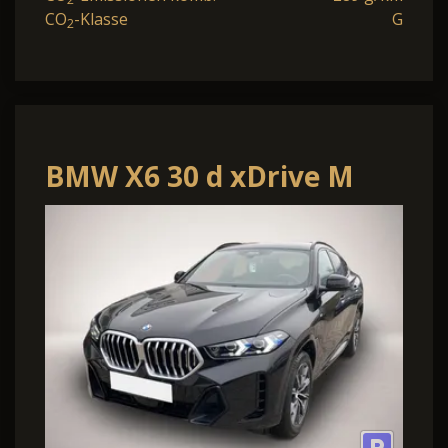
CO
-Klasse
G
2
BMW X6 30 d xDrive M
Sport*UPE 118.000¤*