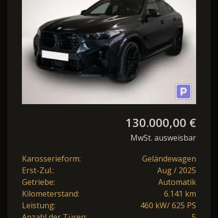
PS) 8-Gang Step
130.000,00 €
MwSt. ausweisbar
Karosserieform:
Geländewagen
Erst-Zul.:
Aug / 2025
Getriebe:
Automatik
Kilometerstand:
6.141 km
Leistung:
460 kW/ 625 PS
Anzahl der Türen:
5