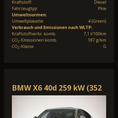
Kraftstoff:
Diesel
Fahrzeugtyp:
Pkw
Umweltnormen:
Umweltplakette
4 (Green)
Verbrauch und Emissionen nach WLTP:
Kraftstoffverbr. komb.
7,1 l/100km
CO
-Emissionen komb.
187 g/km
2
CO
-Klasse
G
2
BMW X6 40d 259 kW (352
PS) 8-Gang Steptronic
xDrive