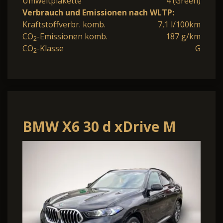
Umweltplakette
4 (Green)
Verbrauch und Emissionen nach WLTP:
Kraftstoffverbr. komb.
7,1 l/100km
CO
-Emissionen komb.
187 g/km
2
CO
-Klasse
G
2
BMW X6 30 d xDrive M
Sport*UPE 118.000¤*