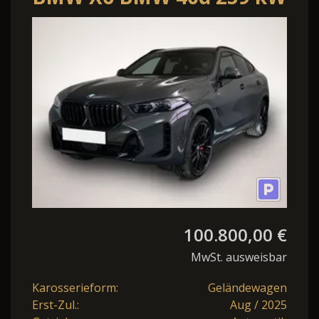
(352 PS) 8-Gang
Steptronic xDr
100.800,00 €
MwSt. ausweisbar
Karosserieform:
Geländewagen
Erst-Zul.:
Aug / 2025