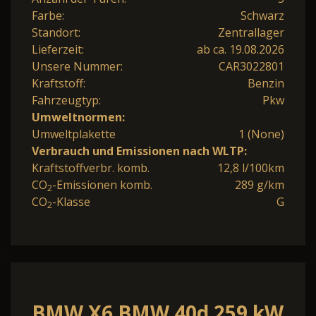
Farbe:
Schwarz
Standort:
Zentrallager
Lieferzeit:
ab ca. 19.08.2026
Unsere Nummer:
CAR3022801
Kraftstoff:
Benzin
Fahrzeugtyp:
Pkw
Umweltnormen:
Umweltplakette
1 (None)
Verbrauch und Emissionen nach WLTP:
Kraftstoffverbr. komb.
12,8 l/100km
CO
-Emissionen komb.
289 g/km
2
CO
-Klasse
G
2
BMW X6 BMW 40d 259 kW