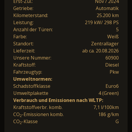
Erst-Zul.:
Nov / 2024
Getriebe:
Automatik
Kilometerstand:
25.200 km
Leistung:
219 kW/ 298 PS
Anzahl der Türen:
5
Farbe:
Weiß
Standort:
Zentrallager
Lieferzeit:
ab ca. 20.08.2026
Unsere Nummer:
60900
Kraftstoff:
Diesel
Fahrzeugtyp:
Pkw
Umweltnormen:
Schadstoffklasse
Euro6
Umweltplakette
4 (Green)
Verbrauch und Emissionen nach WLTP:
Kraftstoffverbr. komb.
7,1 l/100km
CO
-Emissionen komb.
186 g/km
2
CO
-Klasse
G
2