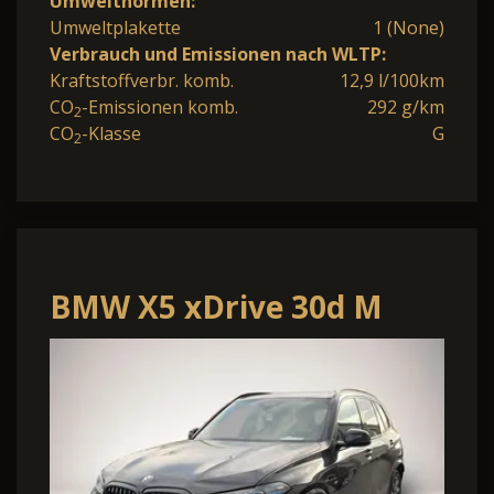
Umweltnormen:
Umweltplakette
1 (None)
Verbrauch und Emissionen nach WLTP:
Kraftstoffverbr. komb.
12,9 l/100km
CO
-Emissionen komb.
292 g/km
2
CO
-Klasse
G
2
BMW X5 xDrive 30d M
Sport*UPE 112.000¤*Pano