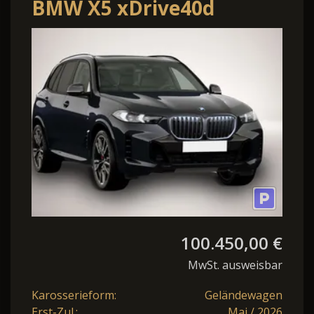
BMW X5 xDrive40d
100.450,00 €
MwSt. ausweisbar
Karosserieform:
Geländewagen
Erst-Zul.:
Mai / 2026