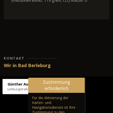
Emissionen komb.: 119 g/km, CO
-Klasse: D
2
KONTAKT
Wir in Bad Berleburg
Zustimmung
Günther Autos & Service
erforderlich
Limburgstraße 39, 57319 Bad Berleburg
Für die Aktivierung der
Karten- und
Navigationsdienste ist Ihre
Zustimmung zu den