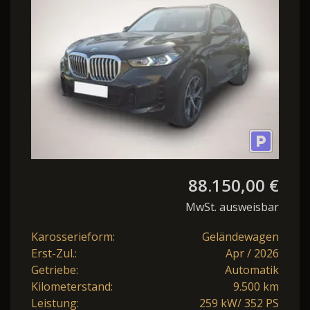
88.150,00 €
MwSt. ausweisbar
Karosserieform:
Geländewagen
Erst-Zul.:
Apr / 2026
Getriebe:
Automatik
Kilometerstand:
9.500 km
Leistung:
259 kW/ 352 PS