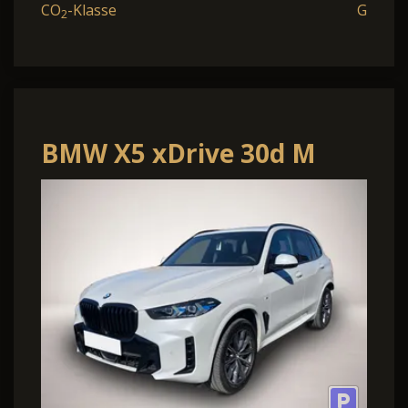
CO
-Klasse
G
2
BMW X5 xDrive 30d M
Sport*UPE 112.000¤*Pano