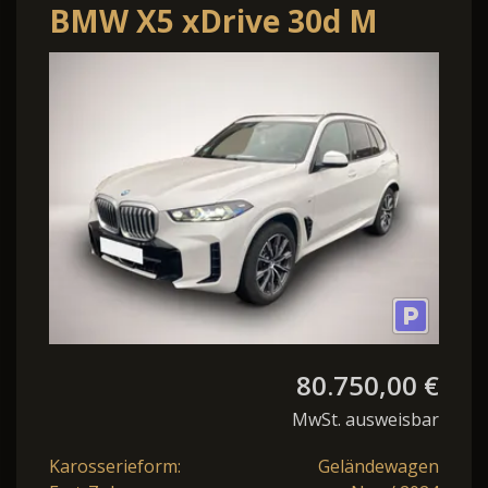
BMW X5 xDrive 30d M
Sport*UPE
117.000¤*SkyLounge
80.750,00 €
MwSt. ausweisbar
Karosserieform:
Geländewagen