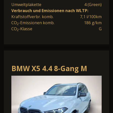
Umweltplakette
4 (Green)
Verbrauch und Emissionen nach WLTP:
Kraftstoffverbr. komb.
7,1 l/100km
CO
-Emissionen komb.
186 g/km
2
CO
-Klasse
G
2
BMW X5 4.4 8-Gang M
Steptronic