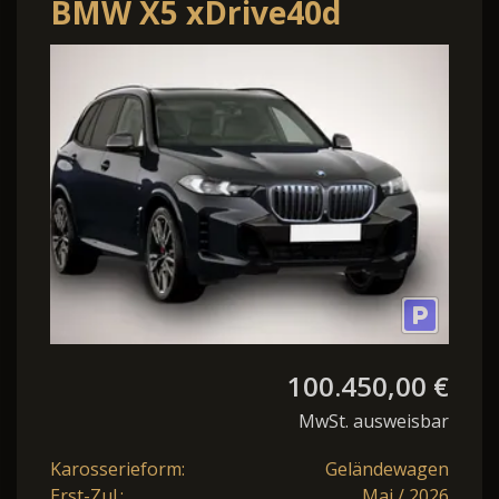
BMW X5 xDrive40d
100.450,00 €
MwSt. ausweisbar
Karosserieform:
Geländewagen
Erst-Zul.:
Mai / 2026