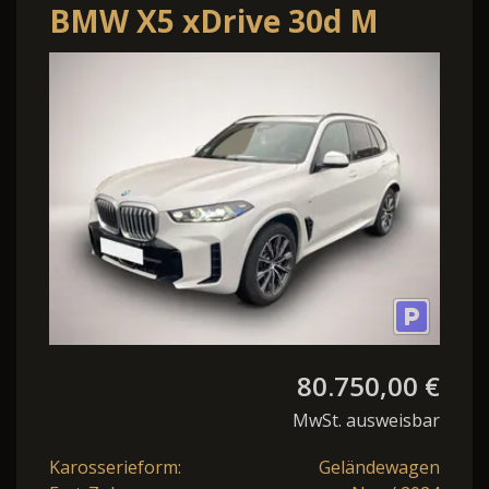
BMW X5 xDrive 30d M
Sport*UPE
117.000¤*SkyLounge
80.750,00 €
MwSt. ausweisbar
Karosserieform:
Geländewagen