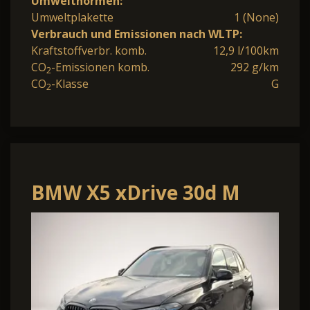
Umweltnormen:
Umweltplakette
1 (None)
Verbrauch und Emissionen nach WLTP:
Kraftstoffverbr. komb.
12,9 l/100km
CO
-Emissionen komb.
292 g/km
2
CO
-Klasse
G
2
BMW X5 xDrive 30d M
Sport*UPE 112.000¤*Pano