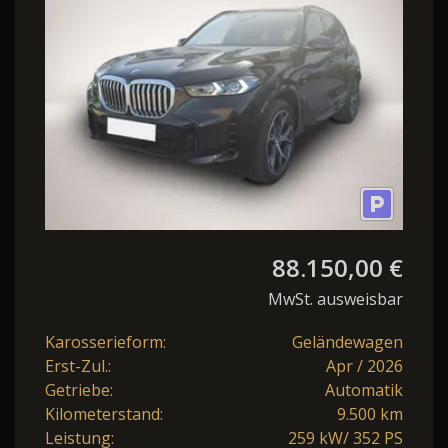
88.150,00 €
MwSt. ausweisbar
Karosserieform:
Geländewagen
Erst-Zul.:
Apr / 2026
Getriebe:
Automatik
Kilometerstand:
9.500 km
Leistung:
259 kW/ 352 PS