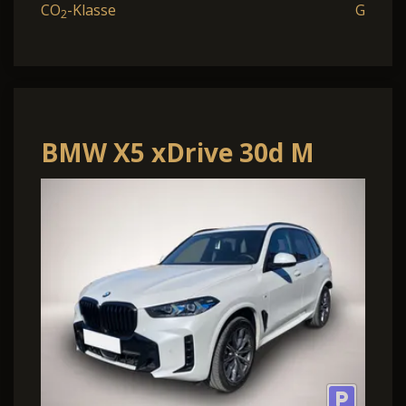
CO
-Klasse
G
2
BMW X5 xDrive 30d M
Sport*UPE 112.000¤*Pano