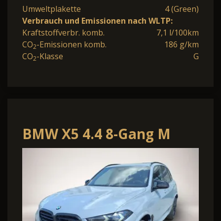
Umweltplakette
4 (Green)
Verbrauch und Emissionen nach WLTP:
Kraftstoffverbr. komb.
7,1 l/100km
CO
-Emissionen komb.
186 g/km
2
CO
-Klasse
G
2
BMW X5 4.4 8-Gang M
Steptronic