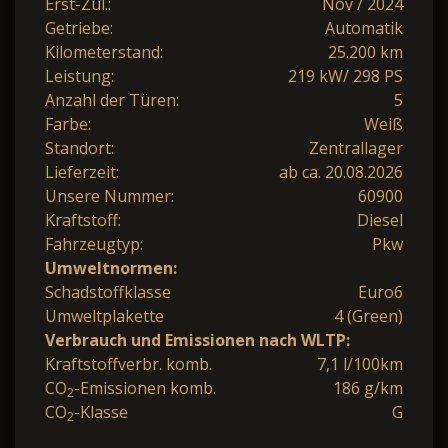
Erst-Zul.:
Nov / 2024
Getriebe:
Automatik
Kilometerstand:
25.200 km
Leistung:
219 kW/ 298 PS
Anzahl der Türen:
5
Farbe:
Weiß
Standort:
Zentrallager
Lieferzeit:
ab ca. 20.08.2026
Unsere Nummer:
60900
Kraftstoff:
Diesel
Fahrzeugtyp:
Pkw
Umweltnormen:
Schadstoffklasse
Euro6
Umweltplakette
4 (Green)
Verbrauch und Emissionen nach WLTP:
Kraftstoffverbr. komb.
7,1 l/100km
CO
-Emissionen komb.
186 g/km
2
CO
-Klasse
G
2