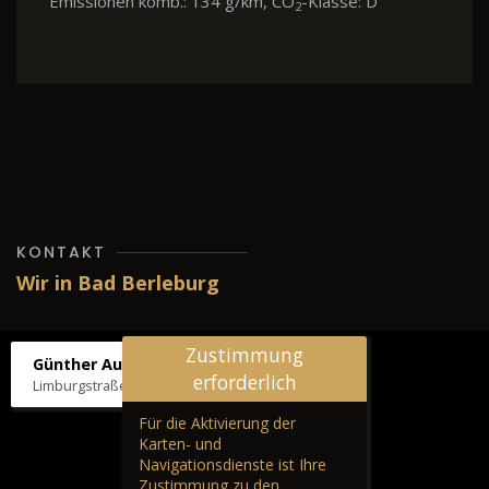
Emissionen komb.: 134 g/km, CO
-Klasse: D
2
KONTAKT
Wir in Bad Berleburg
Zustimmung
Günther Autos & Service
erforderlich
Limburgstraße 39, 57319 Bad Berleburg
Für die Aktivierung der
Karten- und
Navigationsdienste ist Ihre
Zustimmung zu den