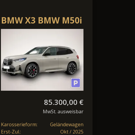
BMW X3 BMW M50i
293 kW (398 PS) 8-
Gang Steptronic xD
85.300,00 €
MwSt. ausweisbar
Karosserieform:
Geländewagen
Erst-Zul.:
Okt / 2025