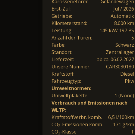
Karosserieform:
Geländewagen
Erst-Zul.:
Jul / 2026
Getriebe:
Automatik
Kilometerstand:
8.000 km
Leistung:
145 kW/ 197 PS
Anzahl der Türen:
5
Farbe:
Schwarz
Standort:
Zentrallager
Lieferzeit:
ab ca. 06.02.2027
Unsere Nummer:
CAR3030180
Kraftstoff:
Diesel
Fahrzeugtyp:
Pkw
Umweltnormen:
Umweltplakette
1 (None)
Verbrauch und Emissionen nach
WLTP:
Kraftstoffverbr. komb.
6,5 l/100km
CO
-Emissionen komb.
171 g/km
2
CO
-Klasse
F
2