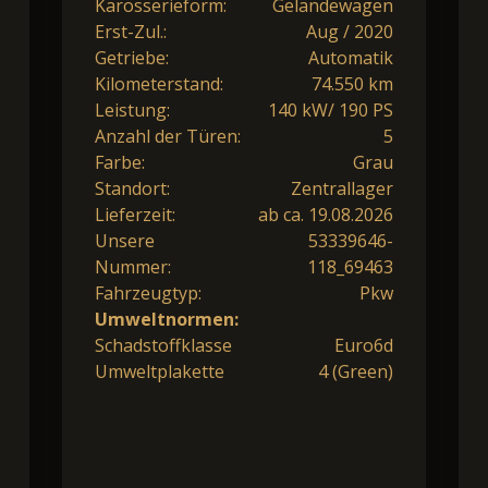
Karosserieform:
Geländewagen
Erst-Zul.:
Aug / 2020
Getriebe:
Automatik
Kilometerstand:
74.550 km
Leistung:
140 kW/ 190 PS
Anzahl der Türen:
5
Farbe:
Grau
Standort:
Zentrallager
Lieferzeit:
ab ca. 19.08.2026
Unsere
53339646-
Nummer:
118_69463
Fahrzeugtyp:
Pkw
Umweltnormen:
Schadstoffklasse
Euro6d
Umweltplakette
4 (Green)