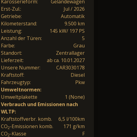
Karosserieform:
Geländewagen
Erst-Zul.:
Jul / 2026
Getriebe:
Automatik
Kilometerstand:
9.500 km
Leistung:
145 kW/ 197 PS
Anzahl der Türen:
5
Farbe:
Grau
Standort:
Zentrallager
Lieferzeit:
ab ca. 10.01.2027
Unsere Nummer:
CAR3030178
Kraftstoff:
Diesel
Fahrzeugtyp:
Pkw
Umweltnormen:
Umweltplakette
1 (None)
Verbrauch und Emissionen nach
WLTP:
Kraftstoffverbr. komb.
6,5 l/100km
CO
-Emissionen komb.
171 g/km
2
CO
-Klasse
F
2