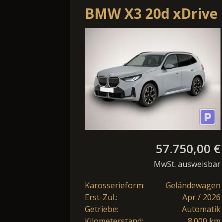
BMW X3 20d xDrive
57.750,00 €
MwSt. ausweisbar
Karosserieform:
Geländewagen
Erst-Zul.:
Apr / 2026
Getriebe:
Automatik
Kilometerstand:
8.000 km