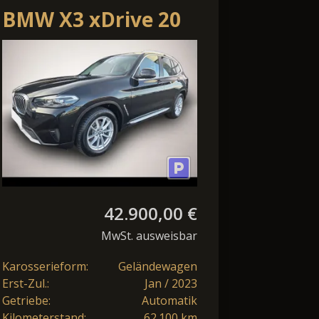
BMW X3 xDrive 20
d Mild-Hybrid 2.0
xDrive KAM AHK LE
42.900,00 €
MwSt. ausweisbar
Karosserieform:
Geländewagen
Erst-Zul.:
Jan / 2023
Getriebe:
Automatik
Kilometerstand:
62.100 km