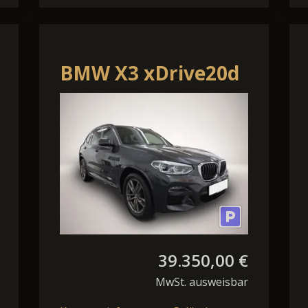
BMW X3 xDrive20d
Aut. M Sport RFK
AHK NAVI LED
39.350,00 €
MwSt. ausweisbar