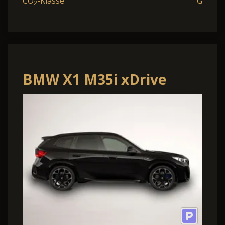
CO
-Klasse
G
2
BMW X1 M35i xDrive