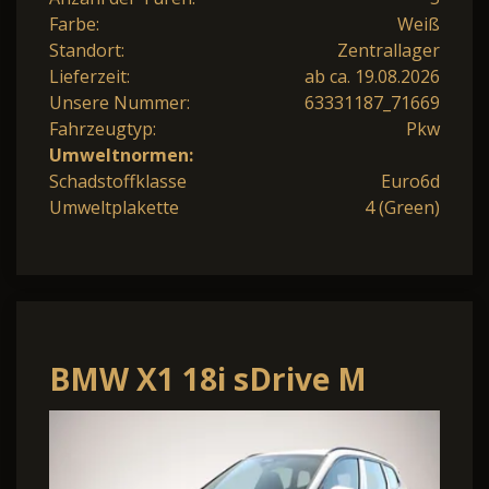
Farbe:
Weiß
Standort:
Zentrallager
Lieferzeit:
ab ca. 19.08.2026
Unsere Nummer:
63331187_71669
Fahrzeugtyp:
Pkw
Umweltnormen:
Schadstoffklasse
Euro6d
Umweltplakette
4 (Green)
BMW X1 18i sDrive M
Sport LED Nav Kam eHK
SHZ 18Z