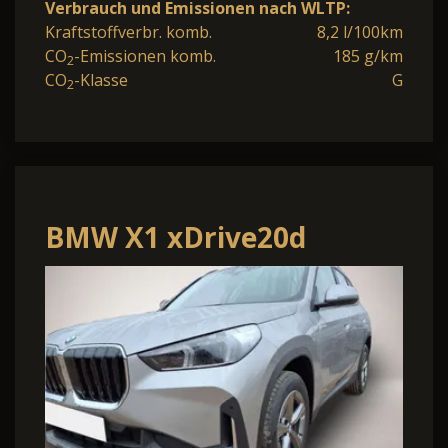
Verbrauch und Emissionen nach WLTP:
Kraftstoffverbr. komb.
8,2 l/100km
CO
-Emissionen komb.
185 g/km
2
CO
-Klasse
G
2
BMW X1 xDrive20d