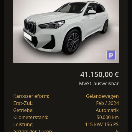
PANO LED
41.150,00 €
MwSt. ausweisbar
Karosserieform:
Geländewagen
Erst-Zul.:
Feb / 2024
Getriebe:
Automatik
Kilometerstand:
50.000 km
Leistung:
115 kW/ 156 PS
Anzahl der Türen:
5