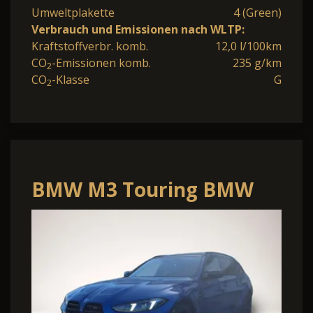
Umweltplakette
4 (Green)
Verbrauch und Emissionen nach WLTP:
Kraftstoffverbr. komb.
12,0 l/100km
CO
-Emissionen komb.
235 g/km
2
CO
-Klasse
G
2
BMW M3 Touring BMW
Competition 390 kW (530
PS) 8-Gan