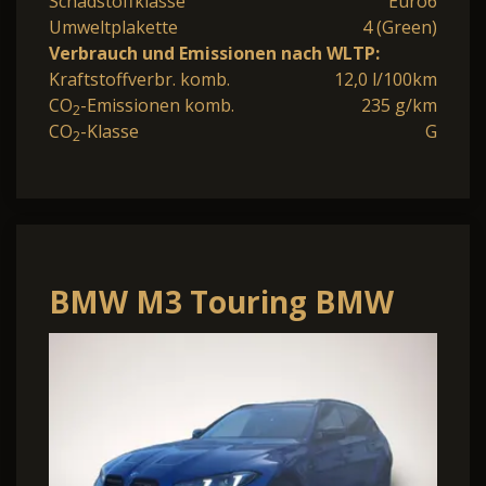
Schadstoffklasse
Euro6
Umweltplakette
4 (Green)
Verbrauch und Emissionen nach WLTP:
Kraftstoffverbr. komb.
12,0 l/100km
CO
-Emissionen komb.
235 g/km
2
CO
-Klasse
G
2
BMW M3 Touring BMW
Competition 390 kW (530
PS) 8-Gan