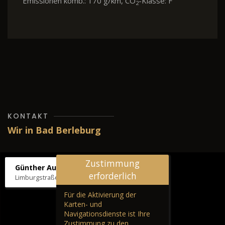
Emissionen komb.: 170 g/km, CO
-Klasse: F
2
KONTAKT
Wir in Bad Berleburg
Zustimmung
Günther Autos & Service
erforderlich
Limburgstraße 39, 57319 Bad Berleburg
Für die Aktivierung der
Karten- und
Navigationsdienste ist Ihre
Zustimmung zu den