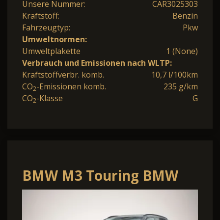
Unsere Nummer:
CAR3025303
Kraftstoff:
Benzin
Fahrzeugtyp:
Pkw
Umweltnormen:
Umweltplakette
1 (None)
Verbrauch und Emissionen nach WLTP:
Kraftstoffverbr. komb.
10,7 l/100km
CO
-Emissionen komb.
235 g/km
2
CO
-Klasse
G
2
BMW M3 Touring BMW
Competition 390 kW (530
PS) 8-Gan