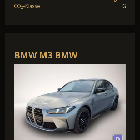
CO
-Klasse
G
2
BMW M3 BMW
Competition Limousine
390 kW (530 PS) 8-G