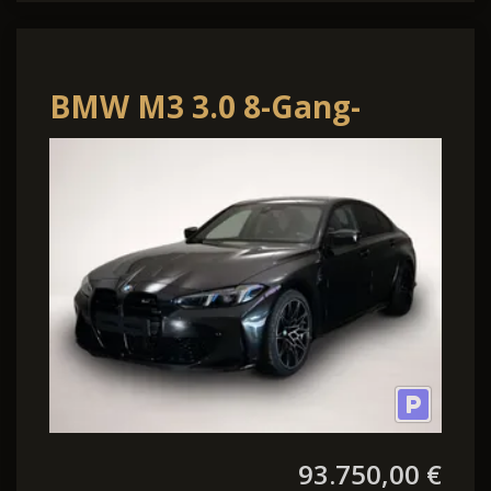
BMW M3 3.0 8-Gang-
Steptronic xDrive
93.750,00 €