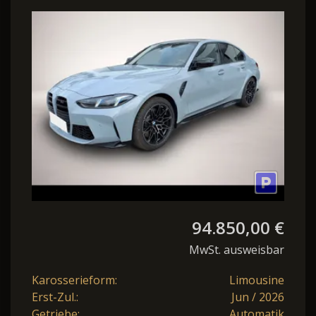
Competition Limousine
390 kW (530 PS) 8-G
94.850,00 €
MwSt. ausweisbar
Karosserieform:
Limousine
Erst-Zul.:
Jun / 2026
Getriebe:
Automatik