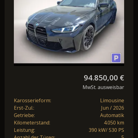
390 kW (530 PS) 8-G
94.850,00 €
MwSt. ausweisbar
Karosserieform:
Limousine
Erst-Zul.:
Jun / 2026
Getriebe:
Automatik
Kilometerstand:
4.050 km
Leistung:
390 kW/ 530 PS
Anzahl der Türen:
5