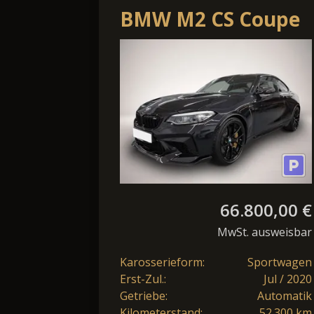
BMW M2 CS Coupe
DKG CARBON NAVI
PDC SHZ LED
66.800,00 €
MwSt. ausweisbar
Karosserieform:
Sportwagen
Erst-Zul.:
Jul / 2020
Getriebe:
Automatik
Kilometerstand:
52.300 km