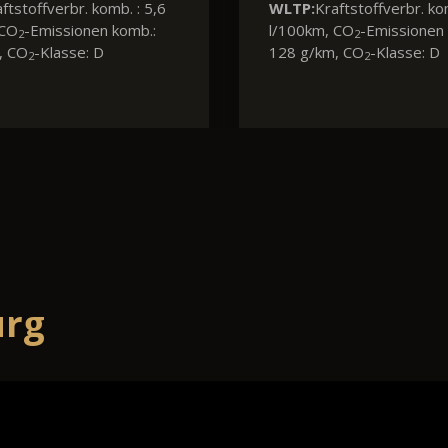
WLTP:
Energieverbr. komb.
kWh/100km, CO
-Emissio
2
komb.: 0 g/km, CO
-Klasse
2
urg