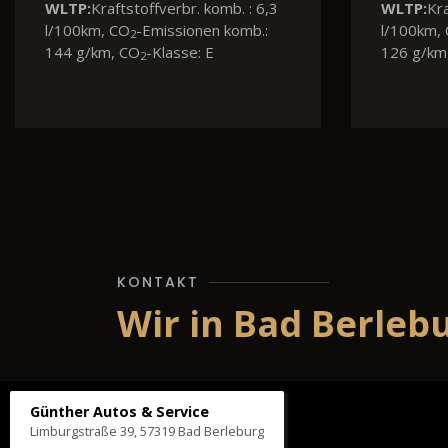
WLTP:
Kraftstoffverbr. komb. : 6,8
l/100km, CO
-Emissionen komb.:
2
154 g/km, CO
-Klasse: E
2
KONTAKT
Wir in Bad Berleb
Günther Autos & Service
Limburgstraße 39, 57319 Bad Berleburg