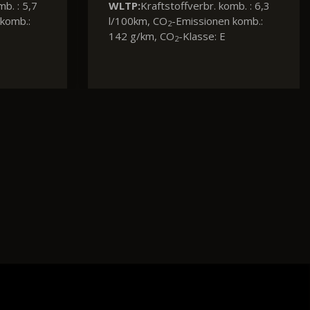
 : 17,4
WLTP:
Kraftstoffverbr. komb. : 5,8
nen
l/100km, CO
-Emissionen komb.:
2
: A
131 g/km, CO
-Klasse: D
2