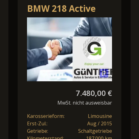
BMW 218 Active
Tourer 2er - 218d
DC*AUT
Sport Line Active
Tourer*AHK*Navi*Pan
7.480,00 €
MwSt. nicht ausweisbar
Karosserieform:
Limousine
Erst-Zul.:
Aug / 2015
Getriebe:
Schaltgetriebe
Kilometerstand:
187.000 km