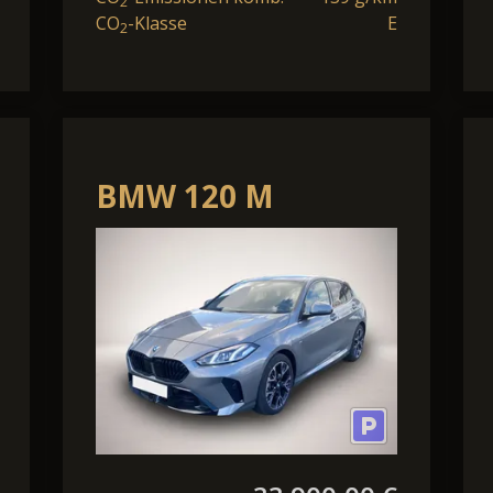
2
CO
-Klasse
E
2
BMW 120 M
Sport*neues
Modell*Cockpit
Plus*Kamera*