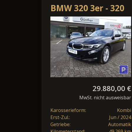
BMW 320 3er - 320
e-hybrid
Kombi*SHZ*LED*P
Klima
29.880,00 €
MwSt. nicht ausweisbar
Karosserieform:
Kombi
Erst-Zul.:
Jun / 2024
Getriebe:
Automatik
Kilometerstand:
49.269 km