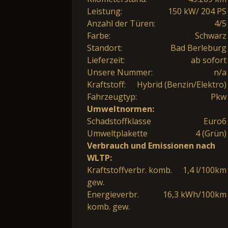
Leistung:
150 kW/ 204 PS
Anzahl der Türen:
4/5
Farbe:
Schwarz
Standort:
Bad Berleburg
Lieferzeit:
ab sofort
Unsere Nummer:
n/a
Kraftstoff:
Hybrid (Benzin/Elektro)
Fahrzeugtyp:
Pkw
Umweltnormen:
Schadstoffklasse
Euro6
Umweltplakette
4 (Grün)
Verbrauch und Emissionen nach
WLTP:
Kraftstoffverbr. komb.
1,4 l/100km
gew.
Energieverbr.
16,3 kWh/100km
komb. gew.