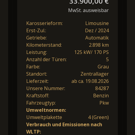
33.900,00 €
MwSt. ausweisbar
Karosserieform:
Limousine
Erst-Zul.:
Dez / 2024
Getriebe:
Automatik
Kilometerstand:
2.898 km
Leistung:
125 kW/ 170 PS
Anzahl der Türen:
5
Farbe:
Grau
Standort:
Zentrallager
Lieferzeit:
ab ca. 19.08.2026
Unsere Nummer:
84287
Kraftstoff:
Benzin
Fahrzeugtyp:
Pkw
Umweltnormen:
Umweltplakette
4 (Green)
Verbrauch und Emissionen nach
WLTP: