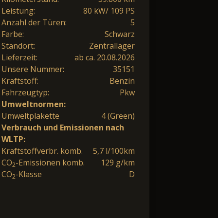
Leistung:
80 kW/ 109 PS
Anzahl der Türen:
5
Farbe:
Schwarz
Standort:
Zentrallager
Lieferzeit:
ab ca. 20.08.2026
Unsere Nummer:
35151
Kraftstoff:
Benzin
Fahrzeugtyp:
Pkw
Umweltnormen:
Umweltplakette
4 (Green)
Verbrauch und Emissionen nach
WLTP:
Kraftstoffverbr. komb.
5,7 l/100km
CO
-Emissionen komb.
129 g/km
2
CO
-Klasse
D
2