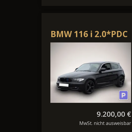
BMW 116 i 2.0*PDC
2Z-Klimaaut Sport-
Lkr/Auspuff 17*
9.200,00 €
MwSt. nicht ausweisbar