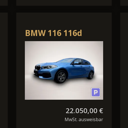
BMW 116 116d
Advantage *LED
Navi AHK Pano-SD
DAB Kamera*
22.050,00 €
MwSt. ausweisbar