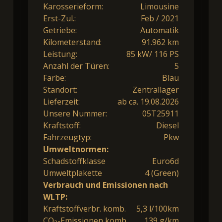
Karosserieform:
Limousine
Erst-Zul.:
Feb / 2021
Getriebe:
Automatik
Kilometerstand:
91.962 km
Leistung:
85 kW/ 116 PS
Anzahl der Türen:
5
Farbe:
Blau
Standort:
Zentrallager
Lieferzeit:
ab ca. 19.08.2026
Unsere Nummer:
05T25911
Kraftstoff:
Diesel
Fahrzeugtyp:
Pkw
Umweltnormen:
Schadstoffklasse
Euro6d
Umweltplakette
4 (Green)
Verbrauch und Emissionen nach
WLTP:
Kraftstoffverbr. komb.
5,3 l/100km
CO
-Emissionen komb.
139 g/km