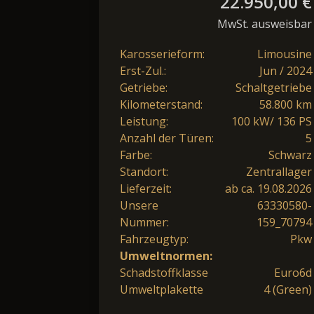
22.950,00 €
MwSt. ausweisbar
Karosserieform:
Limousine
Erst-Zul.:
Jun / 2024
Getriebe:
Schaltgetriebe
Kilometerstand:
58.800 km
Leistung:
100 kW/ 136 PS
Anzahl der Türen:
5
Farbe:
Schwarz
Standort:
Zentrallager
Lieferzeit:
ab ca. 19.08.2026
Unsere
63330580-
Nummer:
159_70794
Fahrzeugtyp:
Pkw
Umweltnormen:
Schadstoffklasse
Euro6d
Umweltplakette
4 (Green)