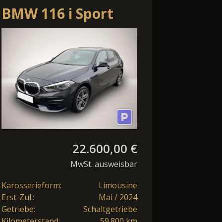
BMW 116 i Sport
Line*Navi*DAB*
22.600,00 €
MwSt. ausweisbar
Karosserieform:
Limousine
Erst-Zul.:
Mai / 2024
Getriebe:
Schaltgetriebe
Kilometerstand:
59.800 km