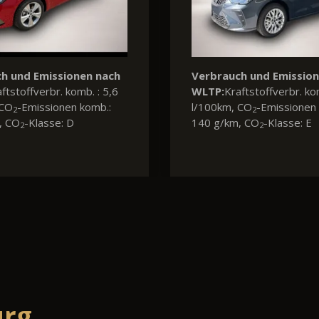
Verbrauch und Emissio
WLTP:
Kraftstoffverbr. ko
l/100km, CO
-Emissionen 
2
132 g/km, CO
-Klasse: D
2
urg