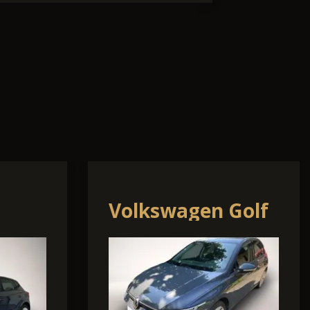
T-
Skoda Karoq