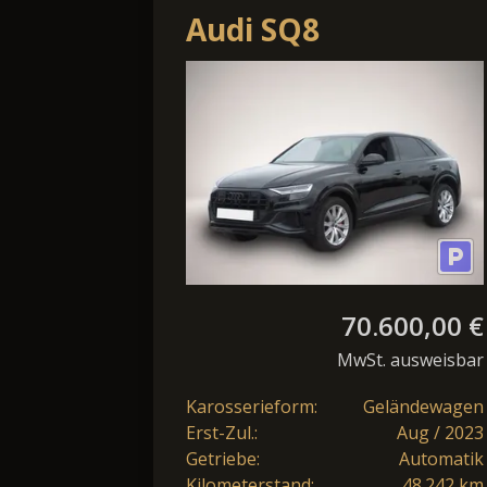
Audi SQ8
4.0TFSI*StandHzg
360°Ka B&O
Luftfed el.Sitze
70.600,00 €
MwSt. ausweisbar
Karosserieform:
Geländewagen
Erst-Zul.:
Aug / 2023
Getriebe:
Automatik
Kilometerstand:
48.242 km