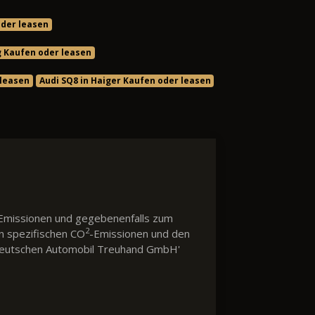
oder leasen
g Kaufen oder leasen
 leasen
Audi SQ8 in Haiger Kaufen oder leasen
Emissionen und gegebenenfalls zum
2
en spezifischen CO
-Emissionen und den
 'Deutschen Automobil Treuhand GmbH'