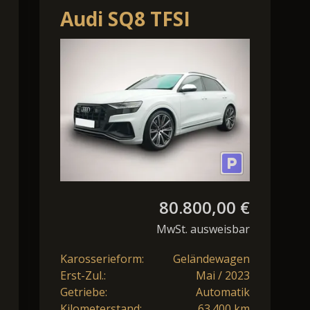
Audi SQ8 TFSI
tiptronic STANDH
LEDER AHK
ALLRADLENKUN
80.800,00 €
MwSt. ausweisbar
Karosserieform:
Geländewagen
Erst-Zul.:
Mai / 2023
Getriebe:
Automatik
Kilometerstand:
63.400 km