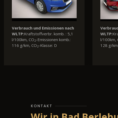
Verbrauch und Emissionen nach
WLTP:
Kraftstoffverbr. komb. : 8,5
l/100km, CO
-Emissionen komb.:
2
193 g/km, CO
-Klasse: G
2
KONTAKT
Wir in Bad Berleb