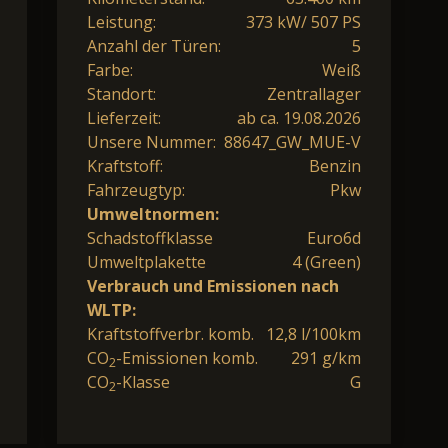
Leistung:
373 kW/ 507 PS
Anzahl der Türen:
5
Farbe:
Weiß
Standort:
Zentrallager
Lieferzeit:
ab ca. 19.08.2026
Unsere Nummer:
88647_GW_MUE-V
Kraftstoff:
Benzin
Fahrzeugtyp:
Pkw
Umweltnormen:
Schadstoffklasse
Euro6d
Umweltplakette
4 (Green)
Verbrauch und Emissionen nach
WLTP:
Kraftstoffverbr. komb.
12,8 l/100km
CO
-Emissionen komb.
291 g/km
2
CO
-Klasse
G
2