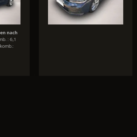
nen nach
Verbrauch und Emissionen nach
mb. : 5,8
WLTP:
Kraftstoffverbr. komb. : 6,6
komb.:
l/100km, CO
-Emissionen komb.:
2
150 g/km, CO
-Klasse: E
2