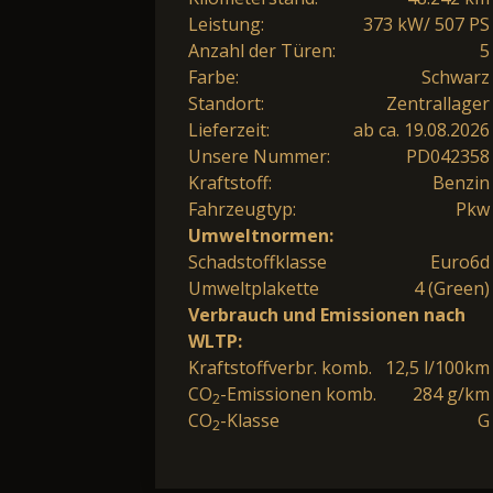
Leistung:
373 kW/ 507 PS
Anzahl der Türen:
5
Farbe:
Schwarz
Standort:
Zentrallager
Lieferzeit:
ab ca. 19.08.2026
Unsere Nummer:
PD042358
Kraftstoff:
Benzin
Fahrzeugtyp:
Pkw
Umweltnormen:
Schadstoffklasse
Euro6d
Umweltplakette
4 (Green)
Verbrauch und Emissionen nach
WLTP:
Kraftstoffverbr. komb.
12,5 l/100km
CO
-Emissionen komb.
284 g/km
2
CO
-Klasse
G
2