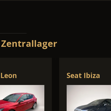
 Zentrallager
 Other
Volkswagen 
Roc