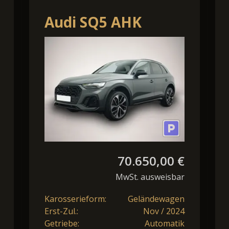
Audi SQ5 AHK
PANO KAMERA
HuD MATRIX ALU
21
70.650,00 €
MwSt. ausweisbar
Karosserieform:
Geländewagen
Erst-Zul.:
Nov / 2024
Getriebe:
Automatik