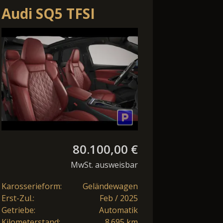
Audi SQ5 TFSI
edition one
LRAD*TEMPO
mythosschwarz
80.100,00 €
MwSt. ausweisbar
Karosserieform:
Geländewagen
Erst-Zul.:
Feb / 2025
Getriebe:
Automatik
Kilometerstand:
8.695 km