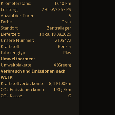
Kilometerstand:
1.610 km
Leistung:
270 kW/ 367 PS
Anzahl der Türen:
5
Farbe:
Grau
Standort:
Zentrallager
Lieferzeit:
ab ca. 19.08.2026
Unsere Nummer:
2105472
Kraftstoff:
Benzin
Fahrzeugtyp:
Pkw
Umweltnormen:
Umweltplakette
4 (Green)
Verbrauch und Emissionen nach
WLTP:
Kraftstoffverbr. komb.
8,4 l/100km
CO
-Emissionen komb.
190 g/km
2
CO
-Klasse
G
2