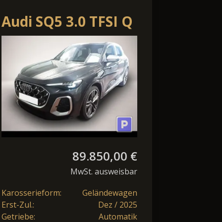
Audi SQ5 3.0 TFSI Q
S tronic
LED+/Luft/ACC/Standhzg./
89.850,00 €
MwSt. ausweisbar
Karosserieform:
Geländewagen
Erst-Zul.:
Dez / 2025
Getriebe:
Automatik