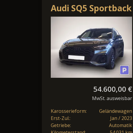
Audi SQ5 Sportback
TDI
*AHK*Luft*B+O*Sc
Paket*
54.600,00 €
MwSt. ausweisbar
Karosserieform:
Geländewagen
Erst-Zul.:
Jan / 2023
Getriebe:
Automatik
Kilometerstand:
54.031 km