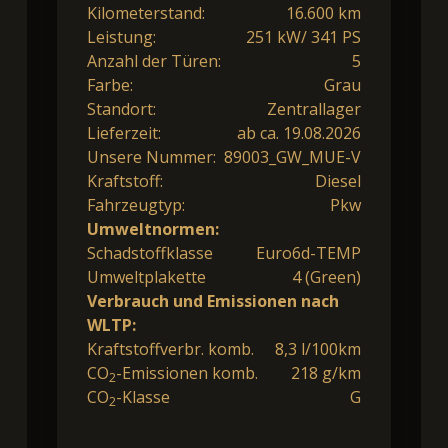
Kilometerstand:
16.600 km
Leistung:
251 kW/ 341 PS
Anzahl der Türen:
5
Farbe:
Grau
Standort:
Zentrallager
Lieferzeit:
ab ca. 19.08.2026
Unsere Nummer:
89003_GW_MUE-V
Kraftstoff:
Diesel
Fahrzeugtyp:
Pkw
Umweltnormen:
Schadstoffklasse
Euro6d-TEMP
Umweltplakette
4 (Green)
Verbrauch und Emissionen nach
WLTP:
Kraftstoffverbr. komb.
8,3 l/100km
CO
-Emissionen komb.
218 g/km
2
CO
-Klasse
G
2