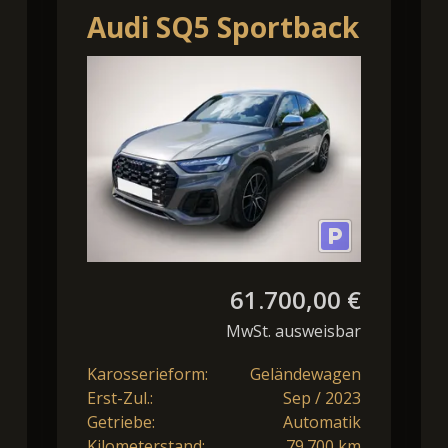
Audi SQ5 Sportback
TDI
hwarz-
quattro*TIPTRONIC*AL
61.700,00 €
MwSt. ausweisbar
Karosserieform:
Geländewagen
Erst-Zul.:
Sep / 2023
Getriebe:
Automatik
Kilometerstand:
79.700 km