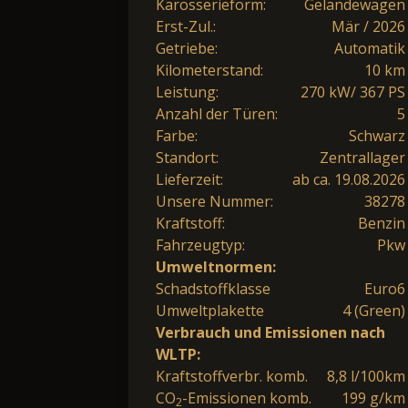
Karosserieform:
Geländewagen
Erst-Zul.:
Mär / 2026
Getriebe:
Automatik
Kilometerstand:
10 km
Leistung:
270 kW/ 367 PS
Anzahl der Türen:
5
Farbe:
Schwarz
Standort:
Zentrallager
Lieferzeit:
ab ca. 19.08.2026
Unsere Nummer:
38278
Kraftstoff:
Benzin
Fahrzeugtyp:
Pkw
Umweltnormen:
Schadstoffklasse
Euro6
Umweltplakette
4 (Green)
Verbrauch und Emissionen nach
WLTP:
Kraftstoffverbr. komb.
8,8 l/100km
CO
-Emissionen komb.
199 g/km
2