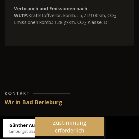
missionen nach
Verbrauch und Emis
erbr. komb. : 5,7 l/100km, CO
-
WLTP:
Kraftstoffverbr
2
: 128 g/km, CO
-Klasse: D
Emissionen komb.: 11
2
KONTAKT
Wir in Bad Berleburg
Zustimmung
Günther Autos & Service
erforderlich
Limburgstraße 39, 57319 Bad Berleburg