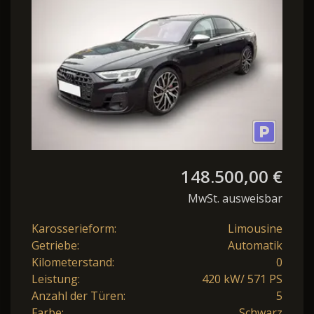
148.500,00 €
MwSt. ausweisbar
Karosserieform:
Limousine
Getriebe:
Automatik
Kilometerstand:
0
Leistung:
420 kW/ 571 PS
Anzahl der Türen:
5
Farbe:
Schwarz